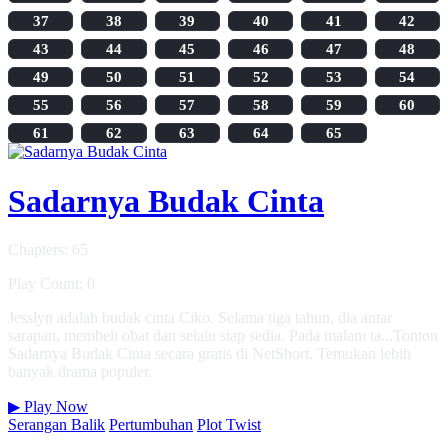
37
38
39
40
41
42
43
44
45
46
47
48
49
50
51
52
53
54
55
56
57
58
59
60
61
62
63
64
65
Sadarnya Budak Cinta
Chapters: 65
Play Count: 0
Jesslyn adalah budak cinta Ciko. Selama tiga tahun, dia antar
sarapan, membeli obat dan selalu siap sedia. Pada malam ta...Tonton
Sadarnya Budak Cinta secara gratis di NetShort. Temukan lebih
banyak drama populer.
▶
Play Now
Serangan Balik
Pertumbuhan
Plot Twist