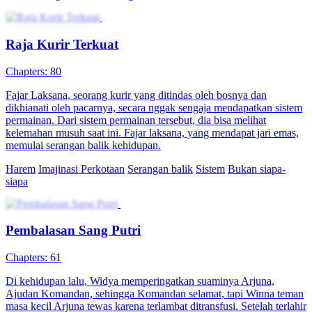
Serangan Balik Suami Lemah
Chapters: 52
Bela diri adalah segalanya di dunia ini, tapi sebagai anak dari ahli
bela diri terkuat di dunia, dia malah tidak memilik...Tonton Serangan
Balik Suami Lemah secara gratis di NetShort. Temukan lebih
banyak drama populer.
Serangan Balik
Jadi Pangeran di Dunia Film
Chapters: 101
Raden Arya Pradipta terlahir kembali di masa lalu sebagai seorang
bangsawan, tetapi ia diabaikan oleh keluarga kerajaan. Awalnya
ingin hidup bebas, tetapi ancaman memaksanya untuk bertindak.
Demi melindungi rakyat, Raden Arya mengumpulkan kekuatan dan
memimpin serangan balik yang menentukan nasib negeri-negeri di