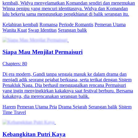
sekitarnya.
Kelahiran kembali
Pemeran Utama Pria
Drama Sejarah
Serangan
balik
Serangan Balik Foniks
Chapters: 87
Setelah keluarganya dijatuhkan oleh fitnah, Tina Jamal melarikan
diri dan membangun Aruda, kelompok tentara bayaran terbesar
dunia. Diundang ke Negeri Nata, ia mengetahui adiknya, Ria,
pernah menjadi budak Keluarga Tanu demi dia. Bersama Naga
Biru, Tina menyelamatkan adiknya dan mengungkap konspirasi
besar.
Identitas Tersembunyi
Pertumbuhan Wanita
Pemeran Utama Wanita
Kuat
Serangan balik
Keluarga
Pembalasan dendam
Raja Kurir Terkuat