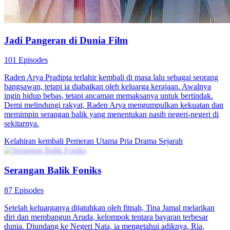
Jadi Pangeran di Dunia Film
101 Episodes
Raden Arya Pradipta terlahir kembali di masa lalu sebagai seorang
bangsawan, tetapi ia diabaikan oleh keluarga kerajaan. Awalnya
ingin hidup bebas, tetapi ancaman memaksanya untuk bertindak.
Demi melindungi rakyat, Raden Arya mengumpulkan kekuatan dan
memimpin serangan balik yang menentukan nasib negeri-negeri di
sekitarnya.
Kelahiran kembali
Pemeran Utama Pria
Drama Sejarah
Serangan Balik Foniks
87 Episodes
Setelah keluarganya dijatuhkan oleh fitnah, Tina Jamal melarikan
diri dan membangun Aruda, kelompok tentara bayaran terbesar
dunia. Diundang ke Negeri Nata, ia mengetahui adiknya, Ria,