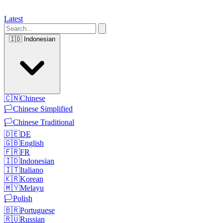
Latest
🇮🇩
Indonesian
🇨🇳
Chinese
🏳️
Chinese Simplified
🏳️
Chinese Traditional
🇩🇪
DE
🇬🇧
English
🇫🇷
FR
🇮🇩
Indonesian
🇮🇹
Italiano
🇰🇷
Korean
🇲🇾
Melayu
🏳️
Polish
🇧🇷
Portuguese
🇷🇺
Russian