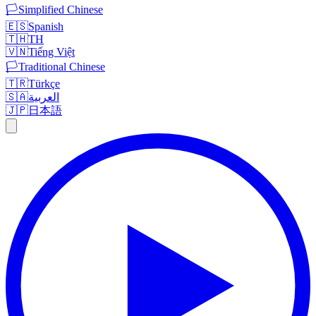
🏳️
Simplified Chinese
🇪🇸
Spanish
🇹🇭
TH
🇻🇳
Tiếng Việt
🏳️
Traditional Chinese
🇹🇷
Türkçe
🇸🇦
العربية
🇯🇵
日本語