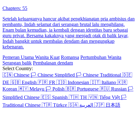
Chapters: 80
Fajar Laksana, seorang kurir yang ditindas oleh bosnya dan
dikhianati oleh pacarnya, secara nggak sengaja mendapatkan sistem
permainan. Dari sistem permainan tersebut, dia bisa melihat
kelemahan musuh saat ini. Fajar laksana, yang mendapat jari emas,
memulai serangan balik kehidupan.
Harem
Imajinasi Perkotaan
Serangan balik
Sistem
Bukan siapa-
siapa
Pembalasan Sang Putri
Chapters: 61
Di kehidupan lalu, Widya memperingatkan suaminya Arjuna,
Ajudan Komandan, sehingga Komandan selamat, tapi Winna teman
masa kecil Arjuna tewas karena terlambat ditransfusi. Setelah terlahir
kembali, Widya menyelamatkan Komandan sendiri dan menemukan
Winna penipu yang mencuri identitasnya. Widya dan Komandan
lalu bekerja sama mengungkap pengkhianat di balik serangan itu.
Kelahiran kembali
Romansa
Periode Romantis
Pemeran Utama