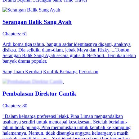
Kebangkitan Putri Kaya
55 Episodes
Setelah keluarganya hancur akibat pengkhianatan pria ambisius dan
pembantu, Indah selamat dari serangan brutal lalu menghilang.