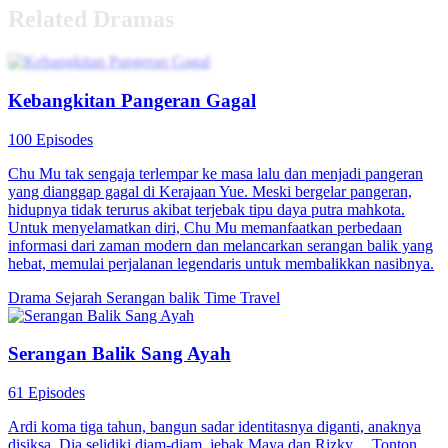
Related Dramas
Kebangkitan Pangeran Gagal
100 Episodes
Chu Mu tak sengaja terlempar ke masa lalu dan menjadi pangeran
yang dianggap gagal di Kerajaan Yue. Meski bergelar pangeran,
hidupnya tidak terurus akibat terjebak tipu daya putra mahkota.
Untuk menyelamatkan diri, Chu Mu memanfaatkan perbedaan
informasi dari zaman modern dan melancarkan serangan balik yang
hebat, memulai perjalanan legendaris untuk membalikkan nasibnya.
Drama Sejarah
Serangan balik
Time Travel
Serangan Balik Sang Ayah
61 Episodes
Ardi koma tiga tahun, bangun sadar identitasnya diganti, anaknya
disiksa. Dia selidiki diam-diam, jebak Maya dan Rizky, ...Tonton