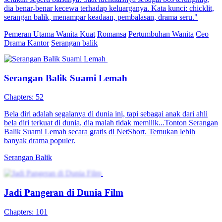
Enam bulan kemudian, ia kembali dengan identitas baru sebagai
guru privat. Bersama kakaknya yang menjadi otak di balik layar,
Indah bangkit untuk membalas dendam dan mengungkap
kebenaran.
Pemeran Utama Wanita Kuat
Romansa
Pertumbuhan Wanita
Kebangkitan Pangeran Gagal
Chapters: 100
Chu Mu tak sengaja terlempar ke masa lalu dan menjadi pangeran
yang dianggap gagal di Kerajaan Yue. Meski bergelar pangeran,
hidupnya tidak terurus akibat terjebak tipu daya putra mahkota.
Untuk menyelamatkan diri, Chu Mu memanfaatkan perbedaan
informasi dari zaman modern dan melancarkan serangan balik yang
hebat, memulai perjalanan legendaris untuk membalikkan nasibnya.
Drama Sejarah
Serangan balik
Time Travel
Serangan Balik Sang Ayah