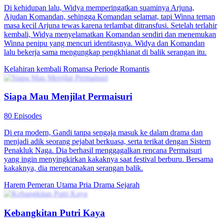
Di kehidupan lalu, Widya memperingatkan suaminya Arjuna,
Ajudan Komandan, sehingga Komandan selamat, tapi Winna teman
masa kecil Arjuna tewas karena terlambat ditransfusi. Setelah terlahir
kembali, Widya menyelamatkan Komandan sendiri dan menemukan
Winna penipu yang mencuri identitasnya. Widya dan Komandan
lalu bekerja sama mengungkap pengkhianat di balik serangan itu.
Kelahiran kembali
Romansa
Periode Romantis
Siapa Mau Menjilat Permaisuri
80 Episodes
Di era modern, Gandi tanpa sengaja masuk ke dalam drama dan
menjadi adik seorang pejabat berkuasa, serta terikat dengan Sistem
Penakluk Naga. Dia berhasil menggagalkan rencana Permaisuri
yang ingin menyingkirkan kakaknya saat festival berburu. Bersama
kakaknya, dia merencanakan serangan balik.
Harem
Pemeran Utama Pria
Drama Sejarah