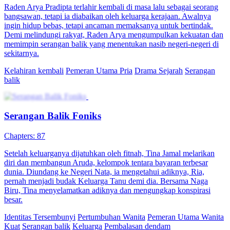
Chapters: 61
Ardi koma tiga tahun, bangun sadar identitasnya diganti, anaknya
disiksa. Dia selidiki diam-diam, jebak Maya dan Rizky, ...Tonton
Serangan Balik Sang Ayah secara gratis di NetShort. Temukan lebih
banyak drama populer.
Sang Juara Kembali
Konflik Keluarga
Perkotaan
Pembalasan Direktur Cantik
Chapters: 80
"Dalam keluarga preferensi lelaki, Pina Liman mengandalkan
usahanya sendiri untuk mencapai kesuksesan. Setelah bertahun-
tahun tidak pulang, Pina memutuskan untuk kembali ke kampung
halamannya. Namun, tidak disangka anggota keluarganya masih
serakah seperti biasanya. Saat identitasnya sebagai bos terungkap,
dia benar-benar kecewa terhadap keluarganya. Kata kunci: chicklit,
serangan balik, menampar keadaan, pembalasan, drama seru."
Pemeran Utama Wanita Kuat
Romansa
Pertumbuhan Wanita
Ceo
Drama Kantor
Serangan balik