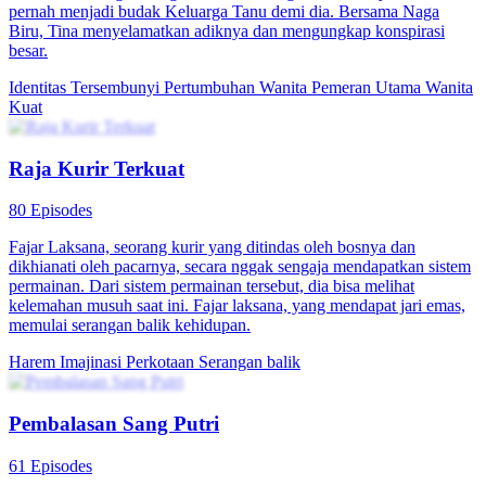
pernah menjadi budak Keluarga Tanu demi dia. Bersama Naga
Biru, Tina menyelamatkan adiknya dan mengungkap konspirasi
besar.
Identitas Tersembunyi
Pertumbuhan Wanita
Pemeran Utama Wanita
Kuat
Raja Kurir Terkuat
80 Episodes
Fajar Laksana, seorang kurir yang ditindas oleh bosnya dan
dikhianati oleh pacarnya, secara nggak sengaja mendapatkan sistem
permainan. Dari sistem permainan tersebut, dia bisa melihat
kelemahan musuh saat ini. Fajar laksana, yang mendapat jari emas,
memulai serangan balik kehidupan.
Harem
Imajinasi Perkotaan
Serangan balik
Pembalasan Sang Putri
61 Episodes