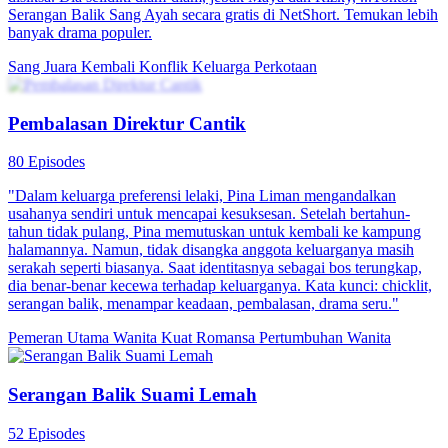
Serangan Balik Sang Ayah secara gratis di NetShort. Temukan lebih
banyak drama populer.
Sang Juara Kembali
Konflik Keluarga
Perkotaan
Pembalasan Direktur Cantik
80 Episodes
"Dalam keluarga preferensi lelaki, Pina Liman mengandalkan
usahanya sendiri untuk mencapai kesuksesan. Setelah bertahun-
tahun tidak pulang, Pina memutuskan untuk kembali ke kampung
halamannya. Namun, tidak disangka anggota keluarganya masih
serakah seperti biasanya. Saat identitasnya sebagai bos terungkap,
dia benar-benar kecewa terhadap keluarganya. Kata kunci: chicklit,
serangan balik, menampar keadaan, pembalasan, drama seru."
Pemeran Utama Wanita Kuat
Romansa
Pertumbuhan Wanita
Serangan Balik Suami Lemah
52 Episodes