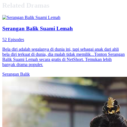
Related Dramas
Serangan Balik Suami Lemah
52 Episodes
Bela diri adalah segalanya di dunia ini, tapi sebagai anak dari ahli
bela diri terkuat di dunia, dia malah tidak memilik...Tonton Serangan
Balik Suami Lemah secara gratis di NetShort. Temukan lebih
banyak drama populer.
Serangan Balik