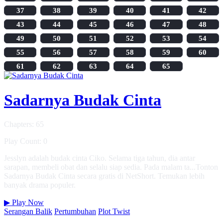
37
38
39
40
41
42
43
44
45
46
47
48
49
50
51
52
53
54
55
56
57
58
59
60
61
62
63
64
65
Sadarnya Budak Cinta
Chapters: 65
Play Count: 0
Jesslyn adalah budak cinta Ciko. Selama tiga tahun, dia antar
sarapan, membeli obat dan selalu siap sedia. Pada malam ta...Tonton
Sadarnya Budak Cinta secara gratis di NetShort. Temukan lebih
banyak drama populer.
▶
Play Now
Serangan Balik
Pertumbuhan
Plot Twist