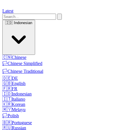
Latest
🇮🇩
Indonesian
🇨🇳
Chinese
🏳️
Chinese Simplified
🏳️
Chinese Traditional
🇩🇪
DE
🇬🇧
English
🇫🇷
FR
🇮🇩
Indonesian
🇮🇹
Italiano
🇰🇷
Korean
🇲🇾
Melayu
🏳️
Polish
🇧🇷
Portuguese
🇷🇺
Russian