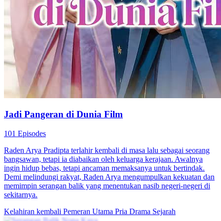
Jadi Pangeran di Dunia Film
101 Episodes
Raden Arya Pradipta terlahir kembali di masa lalu sebagai seorang
bangsawan, tetapi ia diabaikan oleh keluarga kerajaan. Awalnya
ingin hidup bebas, tetapi ancaman memaksanya untuk bertindak.
Demi melindungi rakyat, Raden Arya mengumpulkan kekuatan dan
memimpin serangan balik yang menentukan nasib negeri-negeri di
sekitarnya.
Kelahiran kembali
Pemeran Utama Pria
Drama Sejarah