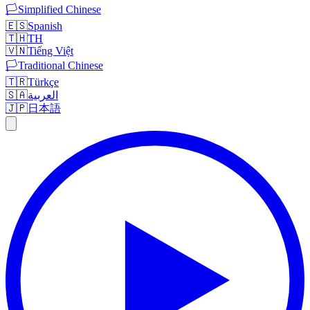
🏳️
Simplified Chinese
🇪🇸
Spanish
🇹🇭
TH
🇻🇳
Tiếng Việt
🏳️
Traditional Chinese
🇹🇷
Türkçe
🇸🇦
العربية
🇯🇵
日本語