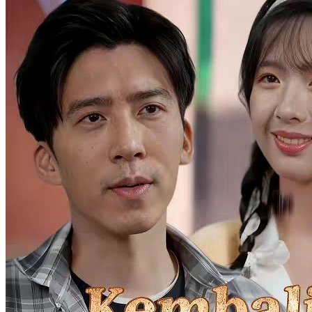
Pembalasan Sang Putri
61 Episodes
Di kehidupan lalu, Widya memperingatkan suaminya Arjuna,
Ajudan Komandan, sehingga Komandan selamat, tapi Winna teman
masa kecil Arjuna tewas karena terlambat ditransfusi. Setelah terlahir
kembali, Widya menyelamatkan Komandan sendiri dan menemukan
Winna penipu yang mencuri identitasnya. Widya dan Komandan
lalu bekerja sama mengungkap pengkhianat di balik serangan itu.
Kelahiran kembali
Romansa
Periode Romantis