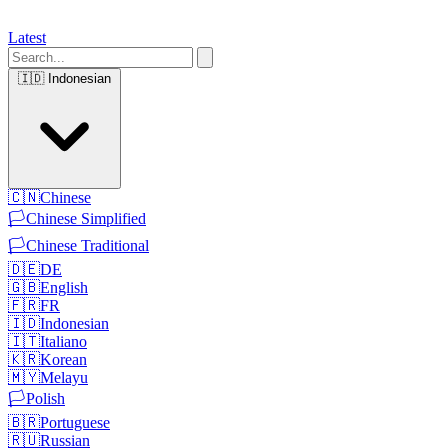
Latest
🇮🇩
Indonesian
🇨🇳
Chinese
🏳️
Chinese Simplified
🏳️
Chinese Traditional
🇩🇪
DE
🇬🇧
English
🇫🇷
FR
🇮🇩
Indonesian
🇮🇹
Italiano
🇰🇷
Korean
🇲🇾
Melayu
🏳️
Polish
🇧🇷
Portuguese
🇷🇺
Russian