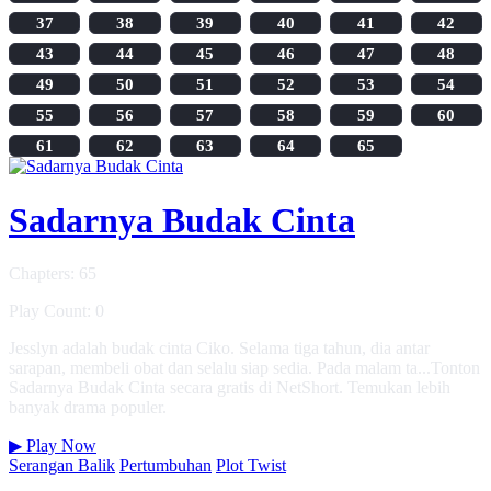
37
38
39
40
41
42
43
44
45
46
47
48
49
50
51
52
53
54
55
56
57
58
59
60
61
62
63
64
65
Sadarnya Budak Cinta
Chapters: 65
Play Count: 0
Jesslyn adalah budak cinta Ciko. Selama tiga tahun, dia antar
sarapan, membeli obat dan selalu siap sedia. Pada malam ta...Tonton
Sadarnya Budak Cinta secara gratis di NetShort. Temukan lebih
banyak drama populer.
▶
Play Now
Serangan Balik
Pertumbuhan
Plot Twist