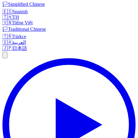
🏳️
Simplified Chinese
🇪🇸
Spanish
🇹🇭
TH
🇻🇳
Tiếng Việt
🏳️
Traditional Chinese
🇹🇷
Türkçe
🇸🇦
العربية
🇯🇵
日本語