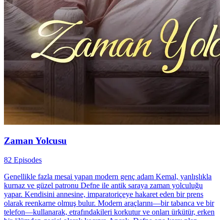
Zaman Yolcusu
82 Episodes
Genellikle fazla mesai yapan modern genç adam Kemal, yanlışlıkla
kurnaz ve güzel patronu Defne ile antik saraya zaman yolculuğu
yapar. Kendisini annesine, imparatoriçeye hakaret eden bir prens
olarak reenkarne olmuş bulur. Modern araçlarını—bir tabanca ve bir
telefon—kullanarak, etrafındakileri korkutur ve onları ürkütür, erken