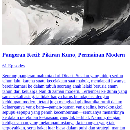
Pangeran Kecil: Pikiran Kuno, Permainan Modern
61 Episodes
Seorang pangeran mahkota dari Dinasti Selatan yang hidup seribu
tahun lalu, karena suatu kecelakaan saat mabuk, mendapati jiwanya
bereinkarnasi ke dalam tubuh seorang anak lelaki berusia enam
tahun dari keluarga Nan di zaman modern. Terlempar ke dunia yang
sama sekali asing, ia tidak hanya harus beradaptasi dengan
kehidupan modern, tetapi juga menghadapi dinamika rumit dalam
keluarganya yang baru—paman-paman yang saling bersekongkol,
sepupu-sepupu yang penuh kecemburuan—semuanya menariknya
ke dalam perebutan kekuasaan yang tak terlihat. Namun, dengan
kebijaksanaan yang melampaui usianya, ketenangan yang tak
tergoyahkan, serta bakat luar biasa dalam puisi dan strategi, mantan