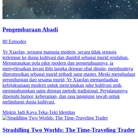
Pengembaraan Abadi
80 Episodes
Ye Xiaofan, seorang manusia modern, secara tidak sengaja
terlempar ke dunia kultivasi dan diambil sebagai murid rendahan.
Menggunakan pola pikir modern dan pengetahuannya, ia
menyelesaikan invasi iblis langka dengan obat dingin, membuatnya
dipromosikan sebagai murid pribadi sang master. Meski menghadapi
perundungan dari sesama murid, Ye Xiaofan memanfaatkan
kebijaksanaan modern untuk menciptakan jalur kultivasi unik,
menggabungkan sains dengan metode tradisional. Perjalanannya
dipenuhi humor, keberanian, dan rasa tanggung jawab untuk
melindungi dunia kultivasi.
Miskin Jadi Kaya
Teka-Teki Identitas
Straddling Two Worlds: The Time-Traveling Trader