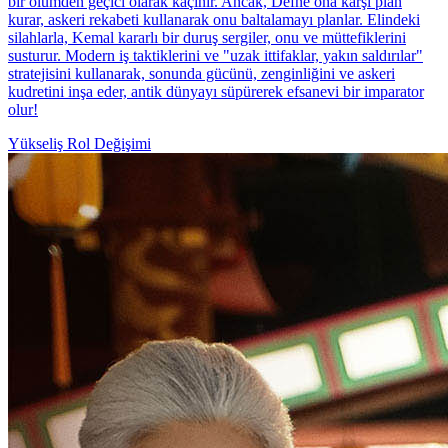
bir ölümden geçici olarak kaçınır. Ancak, Defne ona karşı plan
kurar, askeri rekabeti kullanarak onu baltalamayı planlar. Elindeki
silahlarla, Kemal kararlı bir duruş sergiler, onu ve müttefiklerini
susturur. Modern iş taktiklerini ve "uzak ittifaklar, yakın saldırılar"
stratejisini kullanarak, sonunda gücünü, zenginliğini ve askeri
kudretini inşa eder, antik dünyayı süpürerek efsanevi bir imparator
olur!
Yükseliş
Rol Değişimi