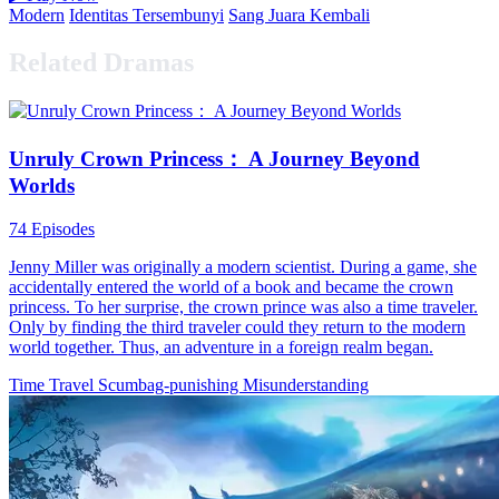
Modern
Identitas Tersembunyi
Sang Juara Kembali
Related Dramas
Unruly Crown Princess： A Journey Beyond
Worlds
74 Episodes
Jenny Miller was originally a modern scientist. During a game, she
accidentally entered the world of a book and became the crown
princess. To her surprise, the crown prince was also a time traveler.
Only by finding the third traveler could they return to the modern
world together. Thus, an adventure in a foreign realm began.
Time Travel
Scumbag-punishing
Misunderstanding