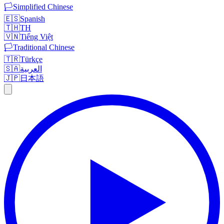
🏳️
Simplified Chinese
🇪🇸
Spanish
🇹🇭
TH
🇻🇳
Tiếng Việt
🏳️
Traditional Chinese
🇹🇷
Türkçe
🇸🇦
العربية
🇯🇵
日本語