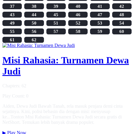
37
38
39
40
41
42
43
44
45
46
47
48
49
50
51
52
53
54
55
56
57
58
59
60
61
62
Misi Rahasia: Turnamen Dewa
Judi
Chapters: 62
Play Count: 0
Aiden, Dewa Judi Bawah Tanah, rela masuk penjara demi cinta
sejatinya. Kini, polisi bebasin dia dengan misi: menyusup
ke...Tonton Misi Rahasia: Turnamen Dewa Judi secara gratis di
NetShort. Temukan lebih banyak drama populer.
▶
Play Now