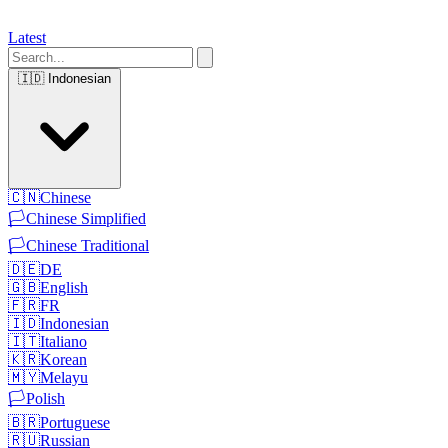
Latest
🇮🇩
Indonesian
🇨🇳
Chinese
🏳️
Chinese Simplified
🏳️
Chinese Traditional
🇩🇪
DE
🇬🇧
English
🇫🇷
FR
🇮🇩
Indonesian
🇮🇹
Italiano
🇰🇷
Korean
🇲🇾
Melayu
🏳️
Polish
🇧🇷
Portuguese
🇷🇺
Russian