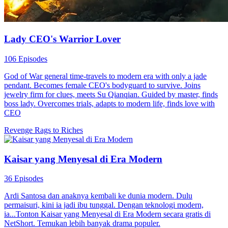
Lady CEO's Warrior Lover
106 Episodes
God of War general time-travels to modern era with only a jade
pendant. Becomes female CEO's bodyguard to survive. Joins
jewelry firm for clues, meets Su Qianqian. Guided by master, finds
boss lady. Overcomes trials, adapts to modern life, finds love with
CEO
Revenge
Rags to Riches
Kaisar yang Menyesal di Era Modern
36 Episodes
Ardi Santosa dan anaknya kembali ke dunia modern. Dulu
permaisuri, kini ia jadi ibu tunggal. Dengan teknologi modern,
ia...Tonton Kaisar yang Menyesal di Era Modern secara gratis di
NetShort. Temukan lebih banyak drama populer.