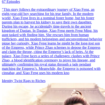
67 Episodes
"This story follows the extraordinary journey of Xiao Feng, an
eight-year-old boy searching for his true family. In the modern
world, Xiao Feng lives in a nominal foster home, but his foster
parents plan to harvest his kidney to save their own daughter.
During his escape, he accidentally time-travels to the ancient
kingdom of Daqian. In Daqian, Xiao Feng meets Feng Ming, his
aunt tasked with finding him. She rescues him from human
traffickers, and his modern belongings and unconventional behavior
pique her curiosity. Xiao Feng learns he might be the long-lost son
of the Empress, while Prince Zhao schemes to depose the Empress
and claim the throne, citing the Emperor’s lack of heirs. At the
palace, Xiao Feng faces a series of challenges: clashes with Prince
Zhao, a blood identification ceremony to prove his lineage, and
ultimately confirming his royal status through a jade pendant
matching the Empress’s. Meanwhile, the Emperor is poisoned with
cinnabar, and Xiao Feng uses his modern kno
Identity Twist
Rags to Riches