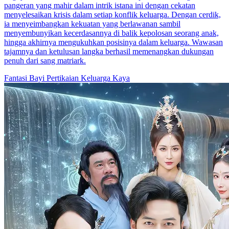
pangeran yang mahir dalam intrik istana ini dengan cekatan
menyelesaikan krisis dalam setiap konflik keluarga. Dengan cerdik,
ia menyeimbangkan kekuatan yang berlawanan sambil
menyembunyikan kecerdasannya di balik kepolosan seorang anak,
hingga akhirnya mengukuhkan posisinya dalam keluarga. Wawasan
tajamnya dan ketulusan langka berhasil memenangkan dukungan
penuh dari sang matriark.
Fantasi
Bayi
Pertikaian Keluarga Kaya