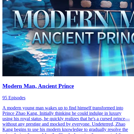
Modern Man, Ancient Prince
95 Episodes
A modern young man wakes up to find himself transformed into
Prince Zhao Kang. Initially thinking he could indulge in luxury
using his royal status, he quickly realizes that he's a cursed prince—
without any prestige and mocked by everyone. Undeterred, Zhao
Kang begins to use his modern knowledge to gradually resolve the