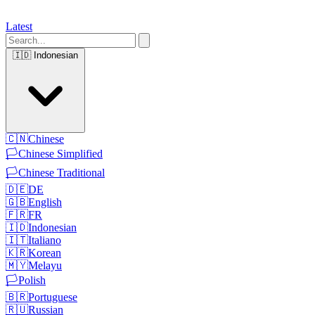
Latest
🇮🇩
Indonesian
🇨🇳
Chinese
🏳️
Chinese Simplified
🏳️
Chinese Traditional
🇩🇪
DE
🇬🇧
English
🇫🇷
FR
🇮🇩
Indonesian
🇮🇹
Italiano
🇰🇷
Korean
🇲🇾
Melayu
🏳️
Polish
🇧🇷
Portuguese
🇷🇺
Russian