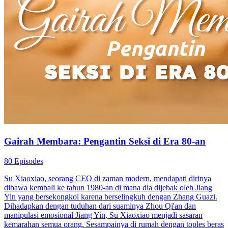
Gairah Membara: Pengantin Seksi di Era 80-an
80 Episodes
Su Xiaoxiao, seorang CEO di zaman modern, mendapati dirinya
dibawa kembali ke tahun 1980-an di mana dia dijebak oleh Jiang
Yin yang bersekongkol karena berselingkuh dengan Zhang Guazi.
Dihadapkan dengan tuduhan dari suaminya Zhou Qi'an dan
manipulasi emosional Jiang Yin, Su Xiaoxiao menjadi sasaran
kemarahan semua orang. Sesampainya di rumah dengan toples beras