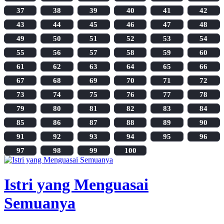
37
38
39
40
41
42
43
44
45
46
47
48
49
50
51
52
53
54
55
56
57
58
59
60
61
62
63
64
65
66
67
68
69
70
71
72
73
74
75
76
77
78
79
80
81
82
83
84
85
86
87
88
89
90
91
92
93
94
95
96
97
98
99
100
Istri yang Menguasai
Semuanya