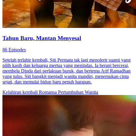
Tahun Baru, Mantan Menyesal
86 Episodes
Setelah terlahir kembali, Siti Permata tak lagi menolerir suami yang
pilih kasih dan keluarga mertua yang menindas. Ia berani bercerai,
membela Dinda dari perlakuan buruk, dan bertemu Arif Ramadhan
yang tulus. Siti bangkit menjadi wanita mandiri, menemukan cinta
sejati, dan memulai hidup baru penuh harapan.
Kelahiran kembali
Romansa
Pertumbuhan Wanita