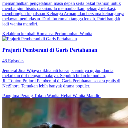
memanfaatkan pengetahuan masa depan serta bakat fashion untuk
membangun bisnis pakaian. Ia memanfaatkan peluang relokasi,
membongkar kepalsuan Keluarga Arman, dan bersama keluarganya
melawan penindasan. Dari ibu rumah tangga lemah, Putri bangkit
jadi wanita mandiri.
Kelahiran kembali
Romansa
Pertumbuhan Wanita
Prajurit Pemberani di Garis Pertahanan
48 Episodes
Jenderal Jina Wijaya dikhianati kaisar, suaminya gugur, dan ia
melarikan diri dengan anaknya. Sepuluh bulan kemudian,
Ji...Tonton Prajurit Pemberani di Garis Pertahanan secara gratis di
NetShort. Temukan lebih banyak drama populer.
Panglima Perang
Tokoh Wanita Hebat
Wanita Mandiri