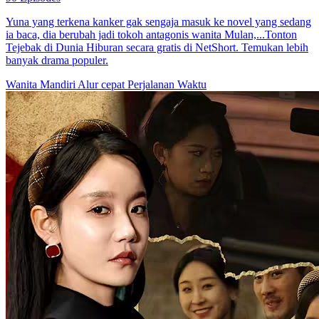
Yuna yang terkena kanker gak sengaja masuk ke novel yang sedang
ia baca, dia berubah jadi tokoh antagonis wanita Mulan,...Tonton
Tejebak di Dunia Hiburan secara gratis di NetShort. Temukan lebih
banyak drama populer.
Wanita Mandiri
Alur cepat
Perjalanan Waktu