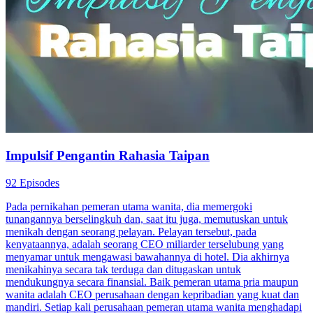
Impulsif Pengantin Rahasia Taipan
92 Episodes
Pada pernikahan pemeran utama wanita, dia memergoki
tunangannya berselingkuh dan, saat itu juga, memutuskan untuk
menikah dengan seorang pelayan. Pelayan tersebut, pada
kenyataannya, adalah seorang CEO miliarder terselubung yang
menyamar untuk mengawasi bawahannya di hotel. Dia akhirnya
menikahinya secara tak terduga dan ditugaskan untuk
mendukungnya secara finansial. Baik pemeran utama pria maupun
wanita adalah CEO perusahaan dengan kepribadian yang kuat dan
mandiri. Setiap kali perusahaan pemeran utama wanita menghadapi