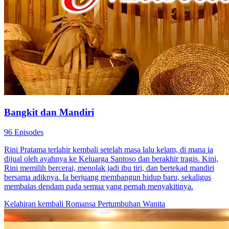
Bangkit dan Mandiri
96 Episodes
Rini Pratama terlahir kembali setelah masa lalu kelam, di mana ia
dijual oleh ayahnya ke Keluarga Santoso dan berakhir tragis. Kini,
Rini memilih bercerai, menolak jadi ibu tiri, dan bertekad mandiri
bersama adiknya. Ia berjuang membangun hidup baru, sekaligus
membalas dendam pada semua yang pernah menyakitinya.
Kelahiran kembali
Romansa
Pertumbuhan Wanita