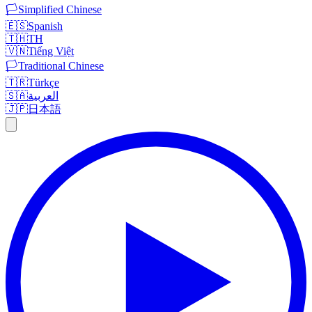
🏳️
Simplified Chinese
🇪🇸
Spanish
🇹🇭
TH
🇻🇳
Tiếng Việt
🏳️
Traditional Chinese
🇹🇷
Türkçe
🇸🇦
العربية
🇯🇵
日本語