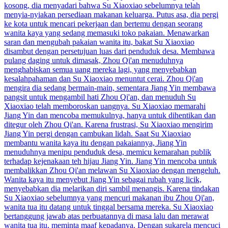
kosong, dia menyadari bahwa Su Xiaoxiao sebelumnya telah
menyia-nyiakan persediaan makanan keluarga. Putus asa, dia pergi
ke kota untuk mencari pekerjaan dan bertemu dengan seorang
wanita kaya yang sedang memasuki toko pakaian. Menawarkan
saran dan mengubah pakaian wanita itu, bakat Su Xiaoxiao
disambut dengan persetujuan luas dari penduduk desa. Membawa
pulang daging untuk dimasak, Zhou Qi'an menuduhnya
menghabiskan semua uang mereka lagi, yang menyebabkan
kesalahpahaman dan Su Xiaoxiao menuntut cerai. Zhou Qi'an
mengira dia sedang bermain-main, sementara Jiang Yin membawa
pangsit untuk mengambil hati Zhou Qi'an, dan menuduh Su
Xiaoxiao telah memboroskan uangnya. Su Xiaoxiao memarahi
Jiang Yin dan mencoba memukulnya, hanya untuk dihentikan dan
ditegur oleh Zhou Qi'an. Karena frustrasi, Su Xiaoxiao mengirim
Jiang Yin pergi dengan cambukan lidah. Saat Su Xiaoxiao
membantu wanita kaya itu dengan pakaiannya, Jiang Yin
menuduhnya menipu penduduk desa, memicu kemarahan publik
terhadap kejenakaan teh hijau Jiang Yin. Jiang Yin mencoba untuk
membalikkan Zhou Qi'an melawan Su Xiaoxiao dengan mengeluh.
Wanita kaya itu menyebut Jiang Yin sebagai rubah yang licik,
menyebabkan dia melarikan diri sambil menangis. Karena tindakan
Su Xiaoxiao sebelumnya yang mencuri makanan ibu Zhou Qi'an,
wanita tua itu datang untuk tinggal bersama mereka. Su Xiaoxiao
bertanggung jawab atas perbuatannya di masa lalu dan merawat
wanita tua itu, meminta maaf kepadanya. Dengan sukarela mencuci