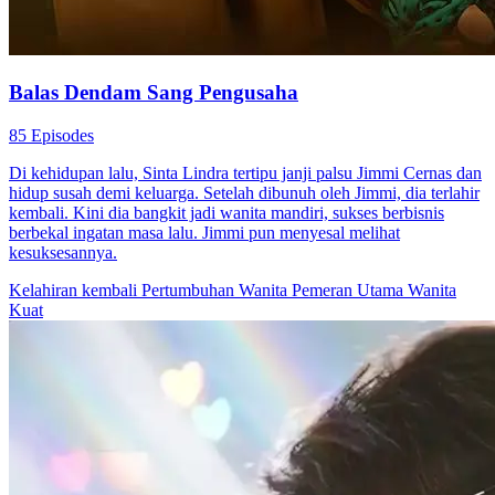
Balas Dendam Sang Pengusaha
85 Episodes
Di kehidupan lalu, Sinta Lindra tertipu janji palsu Jimmi Cernas dan
hidup susah demi keluarga. Setelah dibunuh oleh Jimmi, dia terlahir
kembali. Kini dia bangkit jadi wanita mandiri, sukses berbisnis
berbekal ingatan masa lalu. Jimmi pun menyesal melihat
kesuksesannya.
Kelahiran kembali
Pertumbuhan Wanita
Pemeran Utama Wanita
Kuat