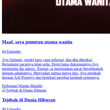
Maaf, saya pemeran utama wanita
64 Episodes
Ayu Subagio, model baru yang terkenal, tiba-tiba diboikot.
Beruntung pacarnya tetap setia. Demi balas dukungannya Ayu
membantu dia sukses. Namun, ia menemukan pacar berselingkuh
dengan sahabatnya. Menyadari semua hanya tipu, Ayu menikah
dengan Arif Prasetyo dan bertekad merebut kembali semuanya.
Perkotaan
Wanita Mandiri
Tejebak di Dunia Hiburan
90 Episodes