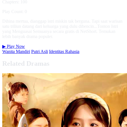
Chapters: 100
Play Count: 0
Dihina mertua, dianggap istri miskin tak berguna. Tapi saat warisan
satu triliun datang dari keluarga yang dulu dibencin...Tonton Istri
yang Menguasai Semuanya secara gratis di NetShort. Temukan
lebih banyak drama populer.
▶
Play Now
Wanita Mandiri
Putri Asli
Identitas Rahasia
Related Dramas