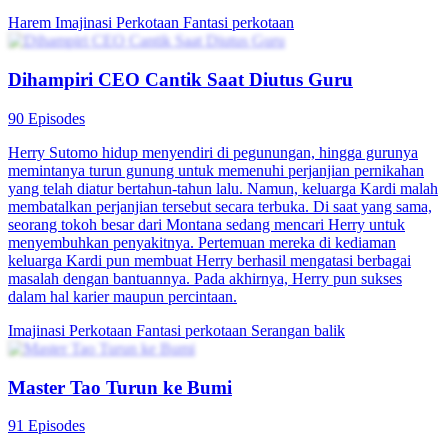
Harem
Imajinasi Perkotaan
Fantasi perkotaan
Dihampiri CEO Cantik Saat Diutus Guru
90 Episodes
Herry Sutomo hidup menyendiri di pegunungan, hingga gurunya
memintanya turun gunung untuk memenuhi perjanjian pernikahan
yang telah diatur bertahun-tahun lalu. Namun, keluarga Kardi malah
membatalkan perjanjian tersebut secara terbuka. Di saat yang sama,
seorang tokoh besar dari Montana sedang mencari Herry untuk
menyembuhkan penyakitnya. Pertemuan mereka di kediaman
keluarga Kardi pun membuat Herry berhasil mengatasi berbagai
masalah dengan bantuannya. Pada akhirnya, Herry pun sukses
dalam hal karier maupun percintaan.
Imajinasi Perkotaan
Fantasi perkotaan
Serangan balik
Master Tao Turun ke Bumi
91 Episodes