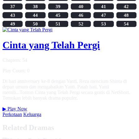
37
38
39
40
41
42
43
44
45
46
47
48
49
50
51
52
53
54
Cinta yang Telah Pergi
Chapters: 54
Play Count: 0
Di hari anniversary ke-8 dengan Yanti, Reza mencium Shinta di
depan umum dan mengabaikan Yanti. Patah hati, Yanti
memili...Tonton Cinta yang Telah Pergi secara gratis di NetShort.
Temukan lebih banyak drama populer.
▶
Play Now
Perkotaan
Keluarga
Related Dramas