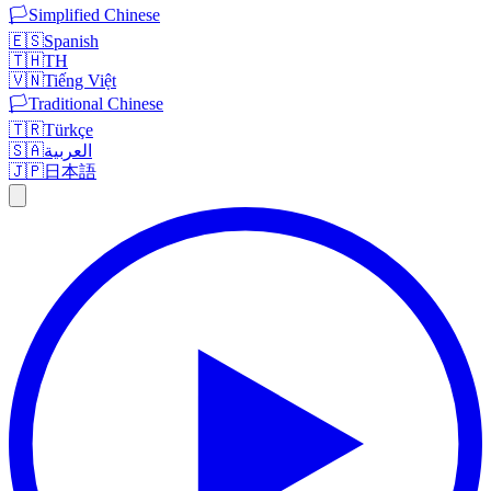
🏳️
Simplified Chinese
🇪🇸
Spanish
🇹🇭
TH
🇻🇳
Tiếng Việt
🏳️
Traditional Chinese
🇹🇷
Türkçe
🇸🇦
العربية
🇯🇵
日本語