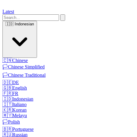
Latest
🇮🇩
Indonesian
🇨🇳
Chinese
🏳️
Chinese Simplified
🏳️
Chinese Traditional
🇩🇪
DE
🇬🇧
English
🇫🇷
FR
🇮🇩
Indonesian
🇮🇹
Italiano
🇰🇷
Korean
🇲🇾
Melayu
🏳️
Polish
🇧🇷
Portuguese
🇷🇺
Russian