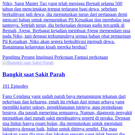
Niko, Sang Master Tao yang telah menjaga Bernali selama 500
tahun dan menciptakan tempat terlarang bagi dewa, sebelum
berkultivasi jadi dewa, dia memutuskan turun dari pertapaan demi
mencari bahan untuk memurnikan Pil Kenaikan dan membalas jasa
tantenya. Setelah turun, dia berkenalan dengan gadis tercantik di
Bernali, Ajeng. Berbagai kejadian membuat Ajeng memendam rasa
pada Niko, tapi dengan terkumpulnya semua bahan obat pemurnian
Pil Kenaikan, Niko akan segera berkultivasi menjadi dewa.
Bagaimana kelanjutan kisah mereka berdua?
Panglima Perang
Imajinasi Perkotaan
Fantasi perkotaan
Bangkit saat Sakit Parah
101 Episodes
Fano Cendana yang sudah paruh baya menanggung tekanan dari
pekerjaan dan keluarga, entah itu ejekan dari teman sebaya yang
memiliki karier sukses, pengkhianatan istrinya, atau penindasan
bosnya, dia pasrah menerima semuanya. Namun, diagnosis penyakit
mematikan dari rumah sakit membuatnya seperti di neraka. Dengan
sisa hidup hanya enam bulan, dia memutuskan untuk menjalani
hidupnya dengan baik, hidup untuk dirinya sendiri. Dia mau
lakukan yang dia mau dan lakukan sesuatu yang tidak berani dia