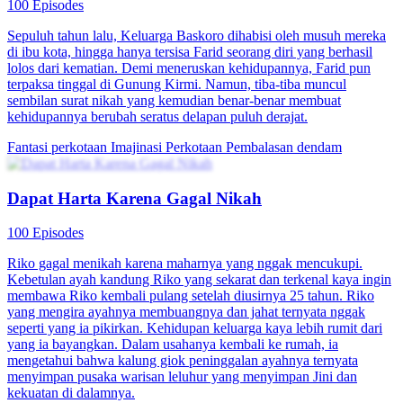
100 Episodes
Sepuluh tahun lalu, Keluarga Baskoro dihabisi oleh musuh mereka
di ibu kota, hingga hanya tersisa Farid seorang diri yang berhasil
lolos dari kematian. Demi meneruskan kehidupannya, Farid pun
terpaksa tinggal di Gunung Kirmi. Namun, tiba-tiba muncul
sembilan surat nikah yang kemudian benar-benar membuat
kehidupannya berubah seratus delapan puluh derajat.
Fantasi perkotaan
Imajinasi Perkotaan
Pembalasan dendam
Dapat Harta Karena Gagal Nikah
100 Episodes
Riko gagal menikah karena maharnya yang nggak mencukupi.
Kebetulan ayah kandung Riko yang sekarat dan terkenal kaya ingin
membawa Riko kembali pulang setelah diusirnya 25 tahun. Riko
yang mengira ayahnya membuangnya dan jahat ternyata nggak
seperti yang ia pikirkan. Kehidupan keluarga kaya lebih rumit dari
yang ia bayangkan. Dalam usahanya kembali ke rumah, ia
mengetahui bahwa kalung giok peninggalan ayahnya ternyata
menyimpan pusaka warisan leluhur yang menyimpan Jini dan
kekuatan di dalamnya.