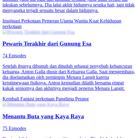
lakukan sebelumnya. Dia lalui akhir hidupnya sesuka hati, tapi tidak
menyangka terjadi sesuatu besar dalam hidupnya.
Imajinasi Perkotaan
Pemeran Utama Wanita Kuat
Kehidupan
perkotaan
Pewaris Terakhir dari Gunung Esa
74 Episodes
Setelah ibunya dibunuh dan dituduh sebagai penyebab kehancuran
keluarga, Anton Galla diusir dari Keluarga Galla. Saat mengembara,
dia diselamatkan oleh pemimpin Menara Langit karena
keistimewaan fisiknya. Anton kemudian dilatih bersama empat
kakak seniornya dan akhirnya menjadi penerus Menara Langit.
Kembali
Fantasi perkotaan
Panglima Perang
Menantu Buta yang Kaya Raya
75 Episodes