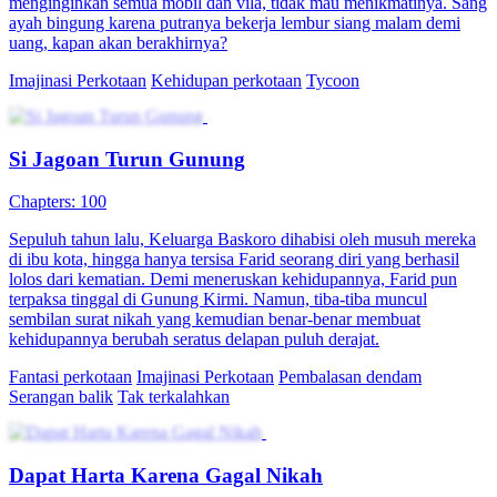
menginginkan semua mobil dan vila, tidak mau menikmatinya. Sang
ayah bingung karena putranya bekerja lembur siang malam demi
uang, kapan akan berakhirnya?
Imajinasi Perkotaan
Kehidupan perkotaan
Tycoon
Si Jagoan Turun Gunung
Chapters: 100
Sepuluh tahun lalu, Keluarga Baskoro dihabisi oleh musuh mereka
di ibu kota, hingga hanya tersisa Farid seorang diri yang berhasil
lolos dari kematian. Demi meneruskan kehidupannya, Farid pun
terpaksa tinggal di Gunung Kirmi. Namun, tiba-tiba muncul
sembilan surat nikah yang kemudian benar-benar membuat
kehidupannya berubah seratus delapan puluh derajat.
Fantasi perkotaan
Imajinasi Perkotaan
Pembalasan dendam
Serangan balik
Tak terkalahkan
Dapat Harta Karena Gagal Nikah