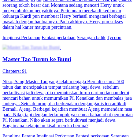
seorang tokoh besar dari Montana sedang mencari Herry untuk
menyembuhkan penyakitnya. Pertemuan mereka di kediaman
keluarga Kardi pun membuat Herry berhasil mengatasi berbagai
masalah dengan bantuannya. Pada akhirnya, Herry pun sukses
dalam hal karier maupun percintaan.
Imajinasi Perkotaan
Fantasi perkotaan
Serangan balik
Tycoon
Master Tao Turun ke Bumi
Chapters: 91
Niko, Sang Master Tao yang telah menjaga Bernali selama 500
tahun dan menciptakan tempat terlarang bagi dewa, sebelum
berkultivasi jadi dewa, dia memutuskan turun dari pertapaan demi
mencari bahan untuk memurnikan Pil Kenaikan dan membalas jasa
tantenya. Setelah turun, dia berkenalan dengan gadis tercantik di
Bernali, Ajeng. Berbagai kejadian membuat Ajeng memendam rasa
pada Niko, tapi dengan terkumpulnya semua bahan obat pemurnian
Pil Kenaikan, Niko akan segera berkultivasi menjadi dewa.
Bagaimana kelanjutan kisah mereka berdua?
Panglima Perang
Imajinasi Perkotaan
Fantasi perkotaan
Serangan