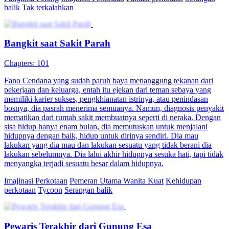
balik
Tak terkalahkan
Bangkit saat Sakit Parah
Chapters: 101
Fano Cendana yang sudah paruh baya menanggung tekanan dari
pekerjaan dan keluarga, entah itu ejekan dari teman sebaya yang
memiliki karier sukses, pengkhianatan istrinya, atau penindasan
bosnya, dia pasrah menerima semuanya. Namun, diagnosis penyakit
mematikan dari rumah sakit membuatnya seperti di neraka. Dengan
sisa hidup hanya enam bulan, dia memutuskan untuk menjalani
hidupnya dengan baik, hidup untuk dirinya sendiri. Dia mau
lakukan yang dia mau dan lakukan sesuatu yang tidak berani dia
lakukan sebelumnya. Dia lalui akhir hidupnya sesuka hati, tapi tidak
menyangka terjadi sesuatu besar dalam hidupnya.
Imajinasi Perkotaan
Pemeran Utama Wanita Kuat
Kehidupan
perkotaan
Tycoon
Serangan balik
Pewaris Terakhir dari Gunung Esa