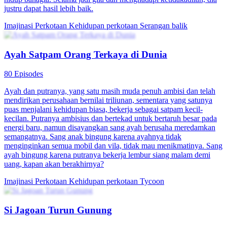
justru dapat hasil lebih baik.
Imajinasi Perkotaan
Kehidupan perkotaan
Serangan balik
Ayah Satpam Orang Terkaya di Dunia
80 Episodes
Ayah dan putranya, yang satu masih muda penuh ambisi dan telah
mendirikan perusahaan bernilai triliunan, sementara yang satunya
puas menjalani kehidupan biasa, bekerja sebagai satpam kecil-
kecilan. Putranya ambisius dan bertekad untuk bertaruh besar pada
energi baru, namun disayangkan sang ayah berusaha meredamkan
semangatnya. Sang anak bingung karena ayahnya tidak
menginginkan semua mobil dan vila, tidak mau menikmatinya. Sang
ayah bingung karena putranya bekerja lembur siang malam demi
uang, kapan akan berakhirnya?
Imajinasi Perkotaan
Kehidupan perkotaan
Tycoon
Si Jagoan Turun Gunung