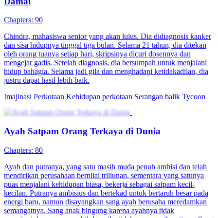
Damai
Chapters: 90
Chindra, mahasiswa senior yang akan lulus. Dia didiagnosis kanker
dan sisa hidupnya tinggal tiga bulan. Selama 21 tahun, dia ditekan
oleh orang tuanya setiap hari, skripsinya dicuri dosennya dan
mengejar gadis. Setelah diagnosis, dia bersumpah untuk menjalani
hidup bahagia. Selama jadi gila dan menghadapi ketidakadilan, dia
justru dapat hasil lebih baik.
Imajinasi Perkotaan
Kehidupan perkotaan
Serangan balik
Tycoon
Ayah Satpam Orang Terkaya di Dunia
Chapters: 80
Ayah dan putranya, yang satu masih muda penuh ambisi dan telah
mendirikan perusahaan bernilai triliunan, sementara yang satunya
puas menjalani kehidupan biasa, bekerja sebagai satpam kecil-
kecilan. Putranya ambisius dan bertekad untuk bertaruh besar pada
energi baru, namun disayangkan sang ayah berusaha meredamkan
semangatnya. Sang anak bingung karena ayahnya tidak