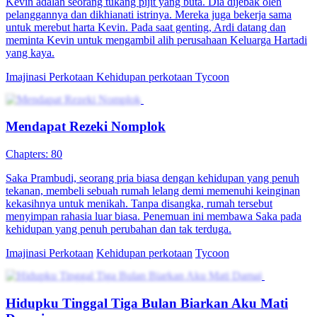
Kevin adalah seorang tukang pijit yang buta. Dia dijebak oleh
pelanggannya dan dikhianati istrinya. Mereka juga bekerja sama
untuk merebut harta Kevin. Pada saat genting, Ardi datang dan
meminta Kevin untuk mengambil alih perusahaan Keluarga Hartadi
yang kaya.
Imajinasi Perkotaan
Kehidupan perkotaan
Tycoon
Mendapat Rezeki Nomplok
Chapters: 80
Saka Prambudi, seorang pria biasa dengan kehidupan yang penuh
tekanan, membeli sebuah rumah lelang demi memenuhi keinginan
kekasihnya untuk menikah. Tanpa disangka, rumah tersebut
menyimpan rahasia luar biasa. Penemuan ini membawa Saka pada
kehidupan yang penuh perubahan dan tak terduga.
Imajinasi Perkotaan
Kehidupan perkotaan
Tycoon
Hidupku Tinggal Tiga Bulan Biarkan Aku Mati