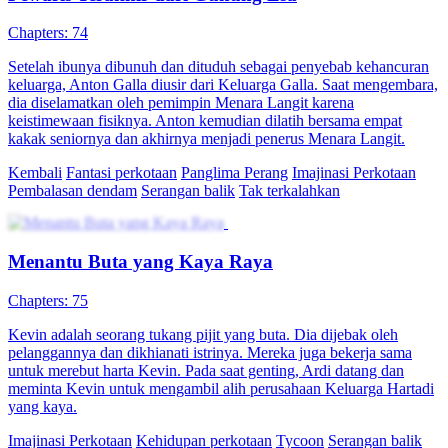
Chapters: 74
Setelah ibunya dibunuh dan dituduh sebagai penyebab kehancuran
keluarga, Anton Galla diusir dari Keluarga Galla. Saat mengembara,
dia diselamatkan oleh pemimpin Menara Langit karena
keistimewaan fisiknya. Anton kemudian dilatih bersama empat
kakak seniornya dan akhirnya menjadi penerus Menara Langit.
Kembali
Fantasi perkotaan
Panglima Perang
Imajinasi Perkotaan
Pembalasan dendam
Serangan balik
Tak terkalahkan
Menantu Buta yang Kaya Raya
Chapters: 75
Kevin adalah seorang tukang pijit yang buta. Dia dijebak oleh
pelanggannya dan dikhianati istrinya. Mereka juga bekerja sama
untuk merebut harta Kevin. Pada saat genting, Ardi datang dan
meminta Kevin untuk mengambil alih perusahaan Keluarga Hartadi
yang kaya.
Imajinasi Perkotaan
Kehidupan perkotaan
Tycoon
Serangan balik