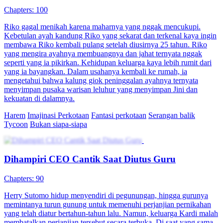
Chapters: 100
Riko gagal menikah karena maharnya yang nggak mencukupi.
Kebetulan ayah kandung Riko yang sekarat dan terkenal kaya ingin
membawa Riko kembali pulang setelah diusirnya 25 tahun. Riko
yang mengira ayahnya membuangnya dan jahat ternyata nggak
seperti yang ia pikirkan. Kehidupan keluarga kaya lebih rumit dari
yang ia bayangkan. Dalam usahanya kembali ke rumah, ia
mengetahui bahwa kalung giok peninggalan ayahnya ternyata
menyimpan pusaka warisan leluhur yang menyimpan Jini dan
kekuatan di dalamnya.
Harem
Imajinasi Perkotaan
Fantasi perkotaan
Serangan balik
Tycoon
Bukan siapa-siapa
Dihampiri CEO Cantik Saat Diutus Guru
Chapters: 90
Herry Sutomo hidup menyendiri di pegunungan, hingga gurunya
memintanya turun gunung untuk memenuhi perjanjian pernikahan
yang telah diatur bertahun-tahun lalu. Namun, keluarga Kardi malah
membatalkan perjanjian tersebut secara terbuka. Di saat yang sama,