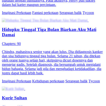
masalah dengan bantuannya. Pada akhirnya, Herry pun sukses
dalam hal karier maupun percintaan.
Imajinasi Perkotaan
Fantasi perkotaan
Serangan balik
Tycoon
Hidupku Tinggal Tiga Bulan Biarkan Aku Mati
Damai
Chapters: 90
Chindra, mahasiswa senior yang akan lulus. Dia didiagnosis kanker
dan sisa hidupnya tinggal tiga bulan. Selama 21 tahun, dia ditekan
oleh orang tuanya setiap hari, skripsinya dicuri dosennya dan
mengejar gadis. Setelah diagnosis, dia bersumpah untuk menjalani
hidup bahagia. Selama jadi gila dan menghadapi ketidakadilan, dia
justru dapat hasil lebih baik.
Imajinasi Perkotaan
Kehidupan perkotaan
Serangan balik
Tycoon
Kurir Sultan