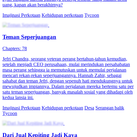
uang, kapan akan berakhirnya?
Imajinasi Perkotaan
Kehidupan perkotaan
Tycoon
Teman Seperjuangan
Chapters: 78
Jefri Chandra, seorang veteran perang bertahun-tahun kemudian,
setelah menjadi CEO perusahaan, mulai merindukan persahabatan
masa perang sehingga ia memutuskan untuk memulai perjalanan
mencari rekan-rekan seperjuangannya. Hannah Zahir, sebagai
sahabat dan teman Jefri, dengan sepenuh hati mendukungnya untuk
mewujudkan impiannya. Dalam perjalanan mereka bertemu satu per
satu teman seperjuangan, banyak masalah sosial yang dihadapi oleh
kedua lansia ini.
Imajinasi Perkotaan
Kehidupan perkotaan
Desa
Serangan balik
Tycoon
Dari Jual Kepiting Jadi Kaya