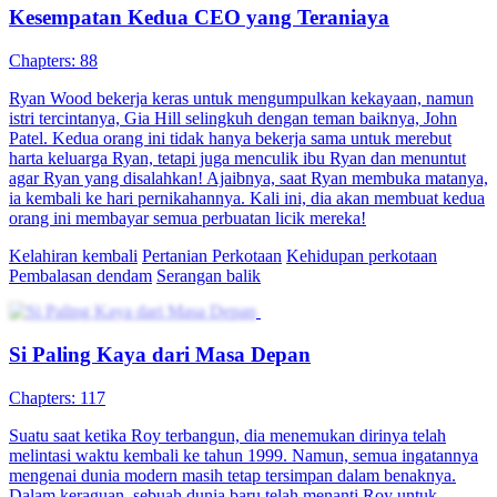
Kesempatan Kedua CEO yang Teraniaya
Chapters: 88
Ryan Wood bekerja keras untuk mengumpulkan kekayaan, namun
istri tercintanya, Gia Hill selingkuh dengan teman baiknya, John
Patel. Kedua orang ini tidak hanya bekerja sama untuk merebut
harta keluarga Ryan, tetapi juga menculik ibu Ryan dan menuntut
agar Ryan yang disalahkan! Ajaibnya, saat Ryan membuka matanya,
ia kembali ke hari pernikahannya. Kali ini, dia akan membuat kedua
orang ini membayar semua perbuatan licik mereka!
Kelahiran kembali
Pertanian Perkotaan
Kehidupan perkotaan
Pembalasan dendam
Serangan balik
Si Paling Kaya dari Masa Depan
Chapters: 117
Suatu saat ketika Roy terbangun, dia menemukan dirinya telah
melintasi waktu kembali ke tahun 1999. Namun, semua ingatannya
mengenai dunia modern masih tetap tersimpan dalam benaknya.
Dalam keraguan, sebuah dunia baru telah menanti Roy untuk