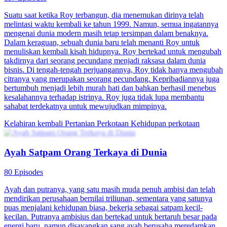
Suatu saat ketika Roy terbangun, dia menemukan dirinya telah
melintasi waktu kembali ke tahun 1999. Namun, semua ingatannya
mengenai dunia modern masih tetap tersimpan dalam benaknya.
Dalam keraguan, sebuah dunia baru telah menanti Roy untuk
menuliskan kembali kisah hidupnya. Roy bertekad untuk mengubah
takdirnya dari seorang pecundang menjadi raksasa dalam dunia
bisnis. Di tengah-tengah perjuangannya, Roy tidak hanya mengubah
citranya yang merupakan seorang pecundang. Kepribadiannya juga
bertumbuh menjadi lebih murah hati dan bahkan berhasil menebus
kesalahannya terhadap istrinya. Roy juga tidak lupa membantu
sahabat terdekatnya untuk mewujudkan mimpinya.
Kelahiran kembali
Pertanian Perkotaan
Kehidupan perkotaan
Ayah Satpam Orang Terkaya di Dunia
80 Episodes
Ayah dan putranya, yang satu masih muda penuh ambisi dan telah
mendirikan perusahaan bernilai triliunan, sementara yang satunya
puas menjalani kehidupan biasa, bekerja sebagai satpam kecil-
kecilan. Putranya ambisius dan bertekad untuk bertaruh besar pada
energi baru, namun disayangkan sang ayah berusaha meredamkan