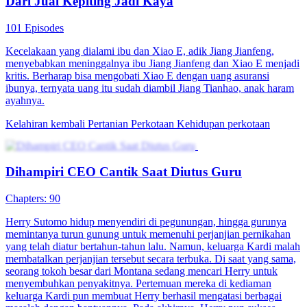
Dari Jual Kepiting Jadi Kaya
101 Episodes
Kecelakaan yang dialami ibu dan Xiao E, adik Jiang Jianfeng,
menyebabkan meninggalnya ibu Jiang Jianfeng dan Xiao E menjadi
kritis. Berharap bisa mengobati Xiao E dengan uang asuransi
ibunya, ternyata uang itu sudah diambil Jiang Tianhao, anak haram
ayahnya.
Kelahiran kembali
Pertanian Perkotaan
Kehidupan perkotaan
Dihampiri CEO Cantik Saat Diutus Guru
Chapters: 90
Herry Sutomo hidup menyendiri di pegunungan, hingga gurunya
memintanya turun gunung untuk memenuhi perjanjian pernikahan
yang telah diatur bertahun-tahun lalu. Namun, keluarga Kardi malah
membatalkan perjanjian tersebut secara terbuka. Di saat yang sama,
seorang tokoh besar dari Montana sedang mencari Herry untuk
menyembuhkan penyakitnya. Pertemuan mereka di kediaman
keluarga Kardi pun membuat Herry berhasil mengatasi berbagai