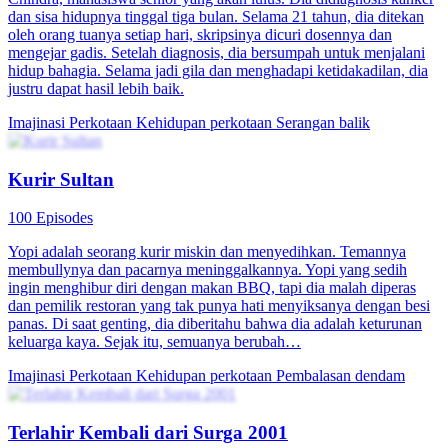
dan sisa hidupnya tinggal tiga bulan. Selama 21 tahun, dia ditekan
oleh orang tuanya setiap hari, skripsinya dicuri dosennya dan
mengejar gadis. Setelah diagnosis, dia bersumpah untuk menjalani
hidup bahagia. Selama jadi gila dan menghadapi ketidakadilan, dia
justru dapat hasil lebih baik.
Imajinasi Perkotaan
Kehidupan perkotaan
Serangan balik
Kurir Sultan
100 Episodes
Yopi adalah seorang kurir miskin dan menyedihkan. Temannya
membullynya dan pacarnya meninggalkannya. Yopi yang sedih
ingin menghibur diri dengan makan BBQ, tapi dia malah diperas
dan pemilik restoran yang tak punya hati menyiksanya dengan besi
panas. Di saat genting, dia diberitahu bahwa dia adalah keturunan
keluarga kaya. Sejak itu, semuanya berubah…
Imajinasi Perkotaan
Kehidupan perkotaan
Pembalasan dendam
Terlahir Kembali dari Surga 2001