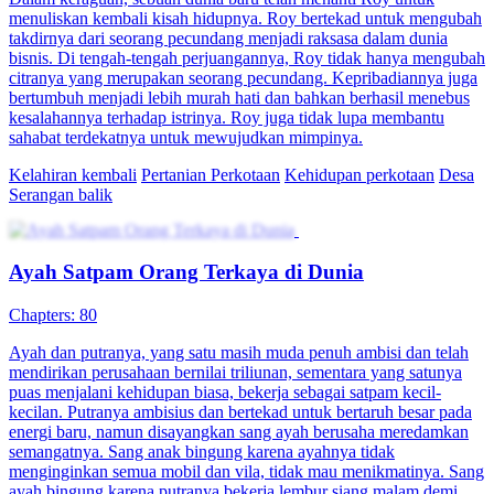
menuliskan kembali kisah hidupnya. Roy bertekad untuk mengubah
takdirnya dari seorang pecundang menjadi raksasa dalam dunia
bisnis. Di tengah-tengah perjuangannya, Roy tidak hanya mengubah
citranya yang merupakan seorang pecundang. Kepribadiannya juga
bertumbuh menjadi lebih murah hati dan bahkan berhasil menebus
kesalahannya terhadap istrinya. Roy juga tidak lupa membantu
sahabat terdekatnya untuk mewujudkan mimpinya.
Kelahiran kembali
Pertanian Perkotaan
Kehidupan perkotaan
Desa
Serangan balik
Ayah Satpam Orang Terkaya di Dunia
Chapters: 80
Ayah dan putranya, yang satu masih muda penuh ambisi dan telah
mendirikan perusahaan bernilai triliunan, sementara yang satunya
puas menjalani kehidupan biasa, bekerja sebagai satpam kecil-
kecilan. Putranya ambisius dan bertekad untuk bertaruh besar pada
energi baru, namun disayangkan sang ayah berusaha meredamkan
semangatnya. Sang anak bingung karena ayahnya tidak
menginginkan semua mobil dan vila, tidak mau menikmatinya. Sang
ayah bingung karena putranya bekerja lembur siang malam demi