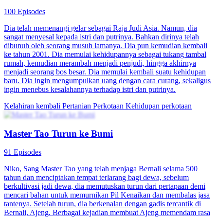
100 Episodes
Dia telah memenangi gelar sebagai Raja Judi Asia. Namun, dia
sangat menyesal kepada istri dan putrinya. Bahkan dirinya telah
dibunuh oleh seorang musuh lamanya. Dia pun kemudian kembali
ke tahun 2001. Dia memulai kehidupannya sebagai tukang tambal
rumah, kemudian merambah menjadi penjudi, hingga akhirnya
menjadi seorang bos besar. Dia memulai kembali suatu kehidupan
baru. Dia ingin mengumpulkan uang dengan cara curang, sekaligus
ingin menebus kesalahannya terhadap istri dan putrinya.
Kelahiran kembali
Pertanian Perkotaan
Kehidupan perkotaan
Master Tao Turun ke Bumi
91 Episodes
Niko, Sang Master Tao yang telah menjaga Bernali selama 500
tahun dan menciptakan tempat terlarang bagi dewa, sebelum
berkultivasi jadi dewa, dia memutuskan turun dari pertapaan demi
mencari bahan untuk memurnikan Pil Kenaikan dan membalas jasa
tantenya. Setelah turun, dia berkenalan dengan gadis tercantik di
Bernali, Ajeng. Berbagai kejadian membuat Ajeng memendam rasa