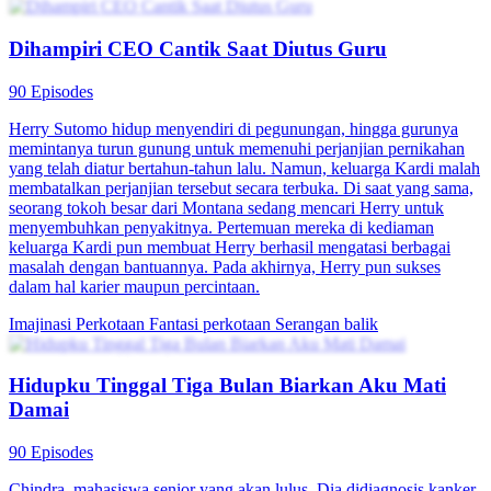
Dihampiri CEO Cantik Saat Diutus Guru
90 Episodes
Herry Sutomo hidup menyendiri di pegunungan, hingga gurunya
memintanya turun gunung untuk memenuhi perjanjian pernikahan
yang telah diatur bertahun-tahun lalu. Namun, keluarga Kardi malah
membatalkan perjanjian tersebut secara terbuka. Di saat yang sama,
seorang tokoh besar dari Montana sedang mencari Herry untuk
menyembuhkan penyakitnya. Pertemuan mereka di kediaman
keluarga Kardi pun membuat Herry berhasil mengatasi berbagai
masalah dengan bantuannya. Pada akhirnya, Herry pun sukses
dalam hal karier maupun percintaan.
Imajinasi Perkotaan
Fantasi perkotaan
Serangan balik
Hidupku Tinggal Tiga Bulan Biarkan Aku Mati
Damai
90 Episodes
Chindra, mahasiswa senior yang akan lulus. Dia didiagnosis kanker