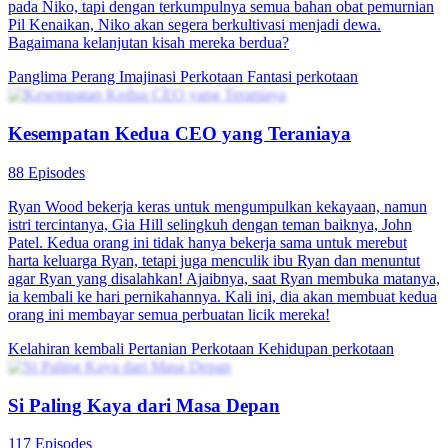
pada Niko, tapi dengan terkumpulnya semua bahan obat pemurnian
Pil Kenaikan, Niko akan segera berkultivasi menjadi dewa.
Bagaimana kelanjutan kisah mereka berdua?
Panglima Perang
Imajinasi Perkotaan
Fantasi perkotaan
Kesempatan Kedua CEO yang Teraniaya
88 Episodes
Ryan Wood bekerja keras untuk mengumpulkan kekayaan, namun
istri tercintanya, Gia Hill selingkuh dengan teman baiknya, John
Patel. Kedua orang ini tidak hanya bekerja sama untuk merebut
harta keluarga Ryan, tetapi juga menculik ibu Ryan dan menuntut
agar Ryan yang disalahkan! Ajaibnya, saat Ryan membuka matanya,
ia kembali ke hari pernikahannya. Kali ini, dia akan membuat kedua
orang ini membayar semua perbuatan licik mereka!
Kelahiran kembali
Pertanian Perkotaan
Kehidupan perkotaan
Si Paling Kaya dari Masa Depan
117 Episodes