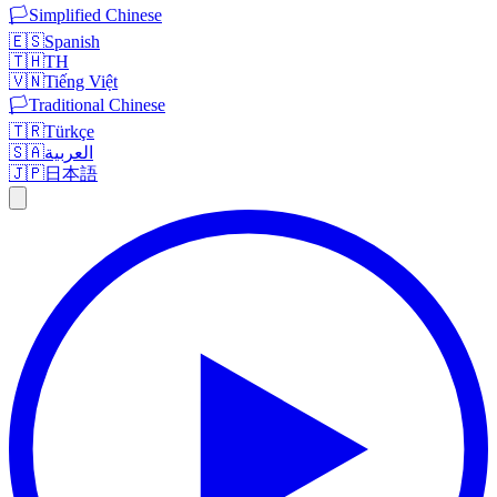
🏳️
Simplified Chinese
🇪🇸
Spanish
🇹🇭
TH
🇻🇳
Tiếng Việt
🏳️
Traditional Chinese
🇹🇷
Türkçe
🇸🇦
العربية
🇯🇵
日本語