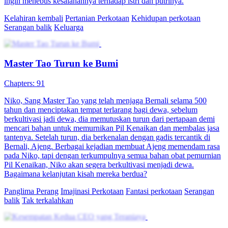
ingin menebus kesalahannya terhadap istri dan putrinya.
Kelahiran kembali
Pertanian Perkotaan
Kehidupan perkotaan
Serangan balik
Keluarga
Master Tao Turun ke Bumi
Chapters: 91
Niko, Sang Master Tao yang telah menjaga Bernali selama 500
tahun dan menciptakan tempat terlarang bagi dewa, sebelum
berkultivasi jadi dewa, dia memutuskan turun dari pertapaan demi
mencari bahan untuk memurnikan Pil Kenaikan dan membalas jasa
tantenya. Setelah turun, dia berkenalan dengan gadis tercantik di
Bernali, Ajeng. Berbagai kejadian membuat Ajeng memendam rasa
pada Niko, tapi dengan terkumpulnya semua bahan obat pemurnian
Pil Kenaikan, Niko akan segera berkultivasi menjadi dewa.
Bagaimana kelanjutan kisah mereka berdua?
Panglima Perang
Imajinasi Perkotaan
Fantasi perkotaan
Serangan
balik
Tak terkalahkan