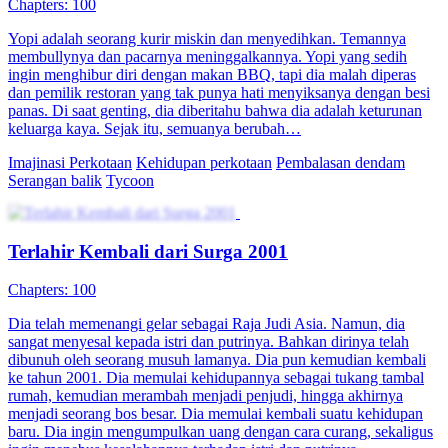
Chapters: 100
Yopi adalah seorang kurir miskin dan menyedihkan. Temannya
membullynya dan pacarnya meninggalkannya. Yopi yang sedih
ingin menghibur diri dengan makan BBQ, tapi dia malah diperas
dan pemilik restoran yang tak punya hati menyiksanya dengan besi
panas. Di saat genting, dia diberitahu bahwa dia adalah keturunan
keluarga kaya. Sejak itu, semuanya berubah…
Imajinasi Perkotaan
Kehidupan perkotaan
Pembalasan dendam
Serangan balik
Tycoon
Terlahir Kembali dari Surga 2001
Chapters: 100
Dia telah memenangi gelar sebagai Raja Judi Asia. Namun, dia
sangat menyesal kepada istri dan putrinya. Bahkan dirinya telah
dibunuh oleh seorang musuh lamanya. Dia pun kemudian kembali
ke tahun 2001. Dia memulai kehidupannya sebagai tukang tambal
rumah, kemudian merambah menjadi penjudi, hingga akhirnya
menjadi seorang bos besar. Dia memulai kembali suatu kehidupan
baru. Dia ingin mengumpulkan uang dengan cara curang, sekaligus