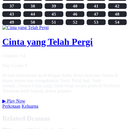
37
38
39
40
41
42
43
44
45
46
47
48
49
50
51
52
53
54
Cinta yang Telah Pergi
Chapters: 54
Play Count: 0
Di hari anniversary ke-8 dengan Yanti, Reza mencium Shinta di
depan umum dan mengabaikan Yanti. Patah hati, Yanti
memili...Tonton Cinta yang Telah Pergi secara gratis di NetShort.
Temukan lebih banyak drama populer.
▶
Play Now
Perkotaan
Keluarga
Related Dramas