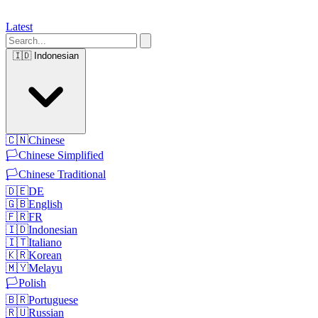
Latest
🇮🇩
Indonesian
🇨🇳
Chinese
🏳️
Chinese Simplified
🏳️
Chinese Traditional
🇩🇪
DE
🇬🇧
English
🇫🇷
FR
🇮🇩
Indonesian
🇮🇹
Italiano
🇰🇷
Korean
🇲🇾
Melayu
🏳️
Polish
🇧🇷
Portuguese
🇷🇺
Russian