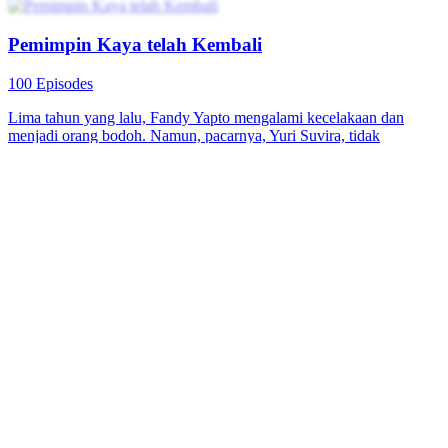
Pemimpin Kaya telah Kembali
100 Episodes
Lima tahun yang lalu, Fandy Yapto mengalami kecelakaan dan
menjadi orang bodoh. Namun, pacarnya, Yuri Suvira, tidak
meninggalkannya dan selalu menemaninya. Saat mengumpulkan
uang untuk biaya pengobatan Fandy, keluarga pamannya
memperlakukan Yuri sebagai barang dagangan. Pada saat kritis,
Fandy tersadar kembali dan dengan identitasnya sebagai kepala
keluarga terkaya, dia membalas dendam pada semua orang yang
telah menyakiti Yuri dan dirinya. Akhirnya, dia berhasil menikahi
Yuri yang telah mencintainya dan setia selama lima tahun ini.
Imajinasi Perkotaan
Kehidupan perkotaan
Serangan balik
Master Tao Turun ke Bumi
91 Episodes
Niko, Sang Master Tao yang telah menjaga Bernali selama 500
tahun dan menciptakan tempat terlarang bagi dewa, sebelum