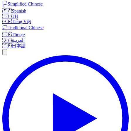
🏳️
Simplified Chinese
🇪🇸
Spanish
🇹🇭
TH
🇻🇳
Tiếng Việt
🏳️
Traditional Chinese
🇹🇷
Türkçe
🇸🇦
العربية
🇯🇵
日本語