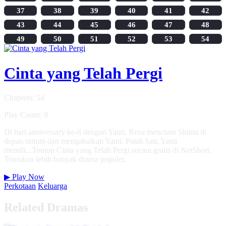
37
38
39
40
41
42
43
44
45
46
47
48
49
50
51
52
53
54
Cinta yang Telah Pergi
Chapters: 54
Play Count: 0
Di hari anniversary ke-8 dengan Yanti, Reza mencium Shinta di
depan umum dan mengabaikan Yanti. Patah hati, Yanti
memili...Tonton Cinta yang Telah Pergi secara gratis di NetShort.
Temukan lebih banyak drama populer.
▶
Play Now
Perkotaan
Keluarga
Related Dramas