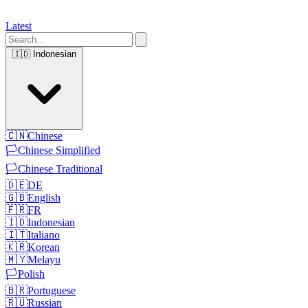
Latest
🇮🇩
Indonesian
🇨🇳
Chinese
🏳️
Chinese Simplified
🏳️
Chinese Traditional
🇩🇪
DE
🇬🇧
English
🇫🇷
FR
🇮🇩
Indonesian
🇮🇹
Italiano
🇰🇷
Korean
🇲🇾
Melayu
🏳️
Polish
🇧🇷
Portuguese
🇷🇺
Russian