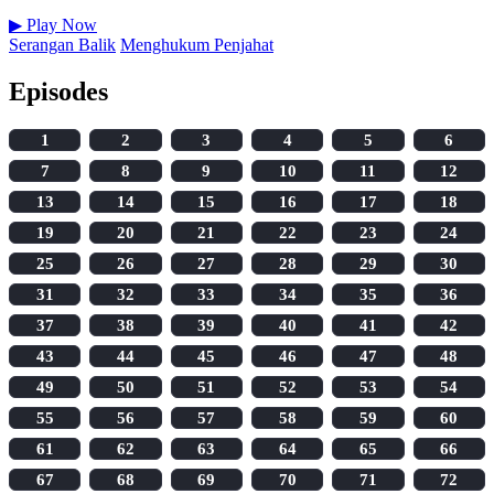
▶
Play Now
Serangan Balik
Menghukum Penjahat
Episodes
1
2
3
4
5
6
7
8
9
10
11
12
13
14
15
16
17
18
19
20
21
22
23
24
25
26
27
28
29
30
31
32
33
34
35
36
37
38
39
40
41
42
43
44
45
46
47
48
49
50
51
52
53
54
55
56
57
58
59
60
61
62
63
64
65
66
67
68
69
70
71
72