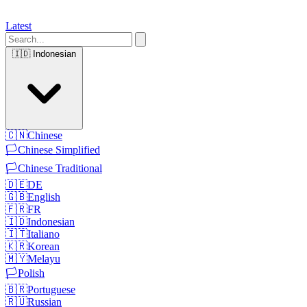
Latest
🇮🇩
Indonesian
🇨🇳
Chinese
🏳️
Chinese Simplified
🏳️
Chinese Traditional
🇩🇪
DE
🇬🇧
English
🇫🇷
FR
🇮🇩
Indonesian
🇮🇹
Italiano
🇰🇷
Korean
🇲🇾
Melayu
🏳️
Polish
🇧🇷
Portuguese
🇷🇺
Russian