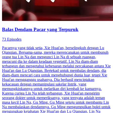
Balas Dendam Pacar yang Terpuruk
73 Episodes
Pacarnya yang tidak setia, Xie Huai'an, berselingkuh dengan Lu
Qianqian. Bersama-sama, mereka merencanakan untuk membunuh
orang tua Lin Na dan mengunci Lin Na di sebuah ruangan,
meracuni dia ke dalam keadaan vegetatif. Lin Na diam-diam
terbangun dan mengetahui kebenaran melalui percakapan antara Xie
Huai'an dan Lu Qianqian. Bertekad untuk membalas dendam, dia
diam-diam mencari cara untuk menghubungi dunia luar, tetapi Xie
Huai'an mengganggu usahanya. Dia berhasil menciptakan
kekacauan dengan memanipulasi sakelar listrik, yang
memungkinkannya untuk melarikan diri kembali ke kamarnya.
Karena curiga Lin Na telah terbangun, Xie Huai'an mengirim
seorang dokter untuk memeriksanya, yang ternyata adalah teman
masa kecil Lin Na, Gu Ming. Gu Ming setuju untuk membantu Lin
Na membalaskan dendamnya. Gu Ming mengumpulkan bukti untuk
mengungkap kejahatan Xie Huai'an dan Lu Qianqian. Lin Na