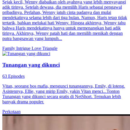
Sejak kecil, Wenny diabaikan oleh ayahnya yang lebih menyayangi
adik tirinya. Setelah dewasa, dia memilih Haris sebagai pengawal
pribadinya. Perlahan, Wenny jatuh cinta padanya dan mulai
mendekatinya selama lebih dari tiga bulan. Namun, Haris tetap tidak
tertarik, bahkan melukai hati Wenny. Hingga akhirnya, Wenny tahu
bahwa Haris mendekatinya hanya untuk memenangkan hati adik
tirinya. Akhirnya, Wenny patah hati dan memilih menikah dengan
putra bangsawan yang lumpuh...
Family Intrigue
Love Triangle
Tunangan yang dikunci
63 Episodes
Vitan, seorang bos mafia, mengunci tunangannya, Emily, di loteng.
Asistennya, Ellie, yang mirip Emily, yakin Vitan menci...Tonton
Tunangan yang dikunci secara gratis di NetShort. Temukan lebih
banyak drama populer.
Perkotaan