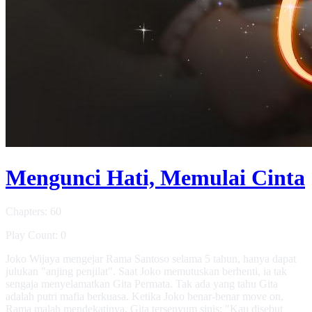
Mengunci Hati, Memulai Cinta
Chapters: 60
Play Count: 0
Joko Wijaya mengejar Rama Santoso selama 5 tahun, hanya dapat
julukan "anjing penjilat". Saat Joko memutuskan berhenti, ia tak
sengaja menyelamatkan Gita Permata. Tak ada yang tahu Gita
adalah putri mafia berkuasa. Ketika Joko benar-benar move on,
Rama malah mendekatinya. Gita tersenyum sinis: "Kau disebut