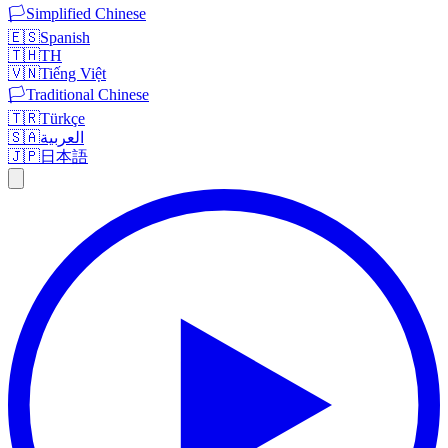
🏳️
Simplified Chinese
🇪🇸
Spanish
🇹🇭
TH
🇻🇳
Tiếng Việt
🏳️
Traditional Chinese
🇹🇷
Türkçe
🇸🇦
العربية
🇯🇵
日本語