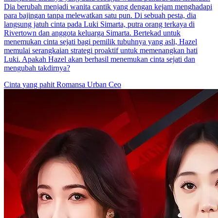
Dia berubah menjadi wanita cantik yang dengan kejam menghadapi
para bajingan tanpa melewatkan satu pun. Di sebuah pesta, dia
langsung jatuh cinta pada Luki Simarta, putra orang terkaya di
Rivertown dan anggota keluarga Simarta. Bertekad untuk
menemukan cinta sejati bagi pemilik tubuhnya yang asli, Hazel
memulai serangkaian strategi proaktif untuk memenangkan hati
Luki. Apakah Hazel akan berhasil menemukan cinta sejati dan
mengubah takdirnya?
Cinta yang pahit
Romansa Urban
Ceo