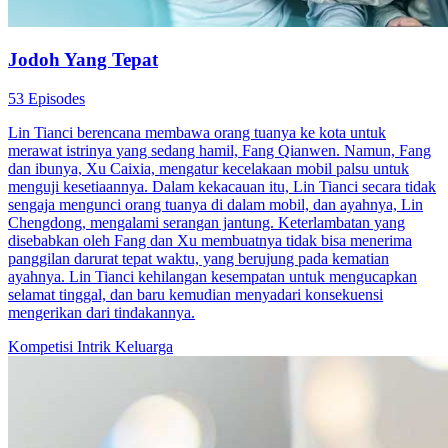
Jodoh Yang Tepat
53 Episodes
Lin Tianci berencana membawa orang tuanya ke kota untuk
merawat istrinya yang sedang hamil, Fang Qianwen. Namun, Fang
dan ibunya, Xu Caixia, mengatur kecelakaan mobil palsu untuk
menguji kesetiaannya. Dalam kekacauan itu, Lin Tianci secara tidak
sengaja mengunci orang tuanya di dalam mobil, dan ayahnya, Lin
Chengdong, mengalami serangan jantung. Keterlambatan yang
disebabkan oleh Fang dan Xu membuatnya tidak bisa menerima
panggilan darurat tepat waktu, yang berujung pada kematian
ayahnya. Lin Tianci kehilangan kesempatan untuk mengucapkan
selamat tinggal, dan baru kemudian menyadari konsekuensi
mengerikan dari tindakannya.
Kompetisi
Intrik Keluarga