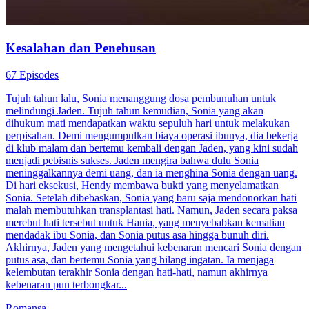
Kesalahan dan Penebusan
67 Episodes
Tujuh tahun lalu, Sonia menanggung dosa pembunuhan untuk
melindungi Jaden. Tujuh tahun kemudian, Sonia yang akan
dihukum mati mendapatkan waktu sepuluh hari untuk melakukan
perpisahan. Demi mengumpulkan biaya operasi ibunya, dia bekerja
di klub malam dan bertemu kembali dengan Jaden, yang kini sudah
menjadi pebisnis sukses. Jaden mengira bahwa dulu Sonia
meninggalkannya demi uang, dan ia menghina Sonia dengan uang.
Di hari eksekusi, Hendy membawa bukti yang menyelamatkan
Sonia. Setelah dibebaskan, Sonia yang baru saja mendonorkan hati
malah membutuhkan transplantasi hati. Namun, Jaden secara paksa
merebut hati tersebut untuk Hania, yang menyebabkan kematian
mendadak ibu Sonia, dan Sonia putus asa hingga bunuh diri.
Akhirnya, Jaden yang mengetahui kebenaran mencari Sonia dengan
putus asa, dan bertemu Sonia yang hilang ingatan. Ia menjaga
kelembutan terakhir Sonia dengan hati-hati, namun akhirnya
kebenaran pun terbongkar...
Romansa