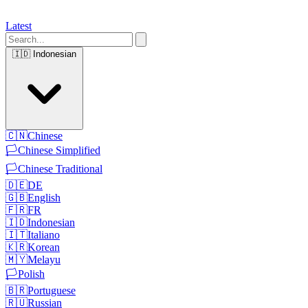
Latest
🇮🇩
Indonesian
🇨🇳
Chinese
🏳️
Chinese Simplified
🏳️
Chinese Traditional
🇩🇪
DE
🇬🇧
English
🇫🇷
FR
🇮🇩
Indonesian
🇮🇹
Italiano
🇰🇷
Korean
🇲🇾
Melayu
🏳️
Polish
🇧🇷
Portuguese
🇷🇺
Russian