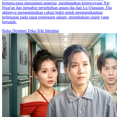
berpura-pura mengalami amnesia, mendapatkan kepercayaan Xie
Huai'an dan menabur perselisihan antara dia dan Lu Qianqian. Dia
akhirnya mengumpulkan cukup bukti untuk mengungkapkan
kebenaran pada rapat pemegang saham, menghukum orang yang
bersalah.
Balas Dendam
Teka-Teki Identitas