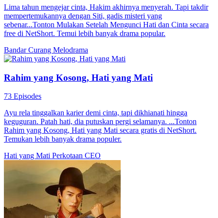
Lima tahun mengejar cinta, Hakim akhirnya menyerah. Tapi takdir
mempertemukannya dengan Siti, gadis misteri yang
sebenar...Tonton Mulakan Setelah Mengunci Hati dan Cinta secara
free di NetShort. Temui lebih banyak drama popular.
Bandar
Curang
Melodrama
Rahim yang Kosong, Hati yang Mati
73 Episodes
Ayu rela tinggalkan karier demi cinta, tapi dikhianati hingga
keguguran. Patah hati, dia putuskan pergi selamanya. ...Tonton
Rahim yang Kosong, Hati yang Mati secara gratis di NetShort.
Temukan lebih banyak drama populer.
Hati yang Mati
Perkotaan
CEO