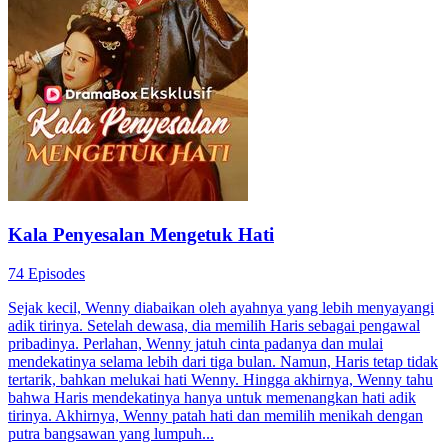
Kala Penyesalan Mengetuk Hati
74 Episodes
Sejak kecil, Wenny diabaikan oleh ayahnya yang lebih menyayangi
adik tirinya. Setelah dewasa, dia memilih Haris sebagai pengawal
pribadinya. Perlahan, Wenny jatuh cinta padanya dan mulai
mendekatinya selama lebih dari tiga bulan. Namun, Haris tetap tidak
tertarik, bahkan melukai hati Wenny. Hingga akhirnya, Wenny tahu
bahwa Haris mendekatinya hanya untuk memenangkan hati adik
tirinya. Akhirnya, Wenny patah hati dan memilih menikah dengan
putra bangsawan yang lumpuh...