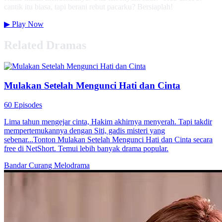
cantik itu biasa, tapi berani rebut pacarku? Bersiaplah!
▶
Play Now
Related Dramas
Mulakan Setelah Mengunci Hati dan Cinta
60 Episodes
Lima tahun mengejar cinta, Hakim akhirnya menyerah. Tapi takdir
mempertemukannya dengan Siti, gadis misteri yang
sebenar...Tonton Mulakan Setelah Mengunci Hati dan Cinta secara
free di NetShort. Temui lebih banyak drama popular.
Bandar
Curang
Melodrama