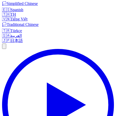
🏳️
Simplified Chinese
🇪🇸
Spanish
🇹🇭
TH
🇻🇳
Tiếng Việt
🏳️
Traditional Chinese
🇹🇷
Türkçe
🇸🇦
العربية
🇯🇵
日本語