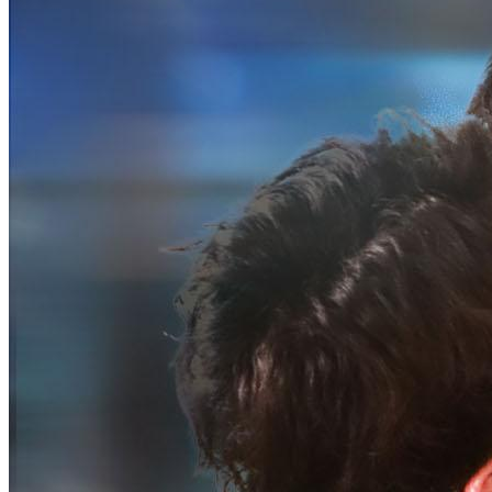
Di hari eksekusi, Hendy membawa bukti yang menyelamatkan
Sonia. Setelah dibebaskan, Sonia yang baru saja mendonorkan hati
malah membutuhkan transplantasi hati. Namun, Jaden secara paksa
merebut hati tersebut untuk Hania, yang menyebabkan kematian
mendadak ibu Sonia, dan Sonia putus asa hingga bunuh diri.
Akhirnya, Jaden yang mengetahui kebenaran mencari Sonia dengan
putus asa, dan bertemu Sonia yang hilang ingatan. Ia menjaga
kelembutan terakhir Sonia dengan hati-hati, namun akhirnya
kebenaran pun terbongkar...
Romansa