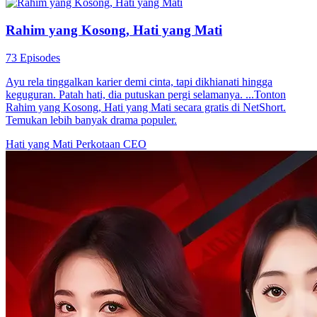
Ratapan Seorang Anak
53 Episodes
Lin Tianci bercadang membawa ibu bapanya ke bandar untuk
menjaga isterinya yang sedang hamil, Fang Qianwen. Namun, Fang
dan ibunya, Xu Caixia, merancang satu kemalangan palsu untuk
menguji kesetiaannya. Dalam kekalutan, Lin Tianci secara tidak
sengaja mengunci ibu bapanya di dalam kereta, menyebabkan
bapanya, Lin Chengdong, mengalami serangan jantung. Akibat
gangguan daripada Fang dan Xu, Lin Tianci terlepas panggilan
kecemasan yang penting, menyebabkan bapanya meninggal dunia.
Dia akhirnya menyedari betapa besarnya kesilapan yang telah
dilakukan, tetapi segalanya sudah terlambat—dia tidak sempat
mengucapkan selamat tinggal.
Pertandingan
Tipu Daya Keluarga
Rahim yang Kosong, Hati yang Mati
73 Episodes
Ayu rela tinggalkan karier demi cinta, tapi dikhianati hingga
keguguran. Patah hati, dia putuskan pergi selamanya. ...Tonton