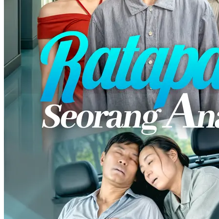
adalah putri mafia berkuasa. Ketika Joko benar-benar move on,
Rama malah mendekatinya. Gita tersenyum sinis: "Kau disebut
cantik itu biasa, tapi berani rebut pacarku? Bersiaplah!