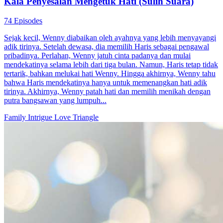
Cinta di Balik Kesepakatan
76 Episodes
Karena sebuah janji lama, Keluarga Nala dan Keluarga Sanura
menjalin hubungan pertunangan. Upaya Jihan untuk menolak
pernikahan dengan berpura-pura menjadi gadis desa malah menjadi
bumerang untuknya. Dia dengan senang hati menjadi petugas
kebersihan di Grup Nala. Sebuah kecelakaan justru menjadi bantuan
tak terduga, membuat kakek Satrio mengunci mereka berdua di
bangsal dan resmi menjadikan mereka pasangan tunangan...
Hidden Identity
Runaway Bride
Kala Penyesalan Mengetuk Hati (Sulih Suara)
74 Episodes
Sejak kecil, Wenny diabaikan oleh ayahnya yang lebih menyayangi
adik tirinya. Setelah dewasa, dia memilih Haris sebagai pengawal
pribadinya. Perlahan, Wenny jatuh cinta padanya dan mulai
mendekatinya selama lebih dari tiga bulan. Namun, Haris tetap tidak