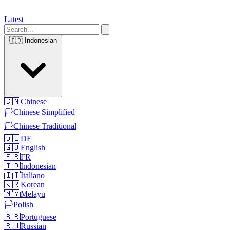
Latest
🇮🇩
Indonesian
🇨🇳
Chinese
🏳️
Chinese Simplified
🏳️
Chinese Traditional
🇩🇪
DE
🇬🇧
English
🇫🇷
FR
🇮🇩
Indonesian
🇮🇹
Italiano
🇰🇷
Korean
🇲🇾
Melayu
🏳️
Polish
🇧🇷
Portuguese
🇷🇺
Russian