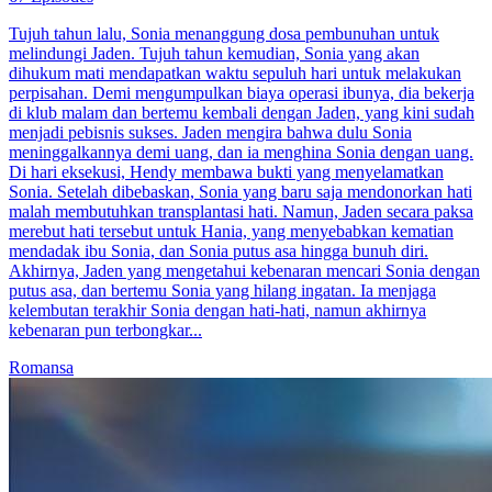
Kesalahan dan Penebusan
67 Episodes
Tujuh tahun lalu, Sonia menanggung dosa pembunuhan untuk
melindungi Jaden. Tujuh tahun kemudian, Sonia yang akan
dihukum mati mendapatkan waktu sepuluh hari untuk melakukan
perpisahan. Demi mengumpulkan biaya operasi ibunya, dia bekerja
di klub malam dan bertemu kembali dengan Jaden, yang kini sudah
menjadi pebisnis sukses. Jaden mengira bahwa dulu Sonia
meninggalkannya demi uang, dan ia menghina Sonia dengan uang.