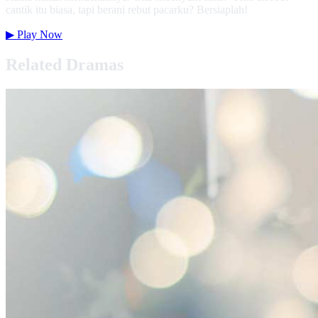
cantik itu biasa, tapi berani rebut pacarku? Bersiaplah!
▶
Play Now
Related Dramas