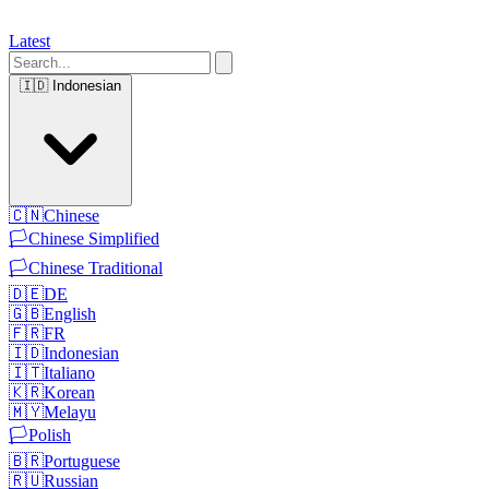
Latest
🇮🇩
Indonesian
🇨🇳
Chinese
🏳️
Chinese Simplified
🏳️
Chinese Traditional
🇩🇪
DE
🇬🇧
English
🇫🇷
FR
🇮🇩
Indonesian
🇮🇹
Italiano
🇰🇷
Korean
🇲🇾
Melayu
🏳️
Polish
🇧🇷
Portuguese
🇷🇺
Russian