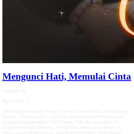
Mengunci Hati, Memulai Cinta
Chapters: 60
Play Count: 0
Joko Wijaya mengejar Rama Santoso selama 5 tahun, hanya dapat
julukan "anjing penjilat". Saat Joko memutuskan berhenti, ia tak
sengaja menyelamatkan Gita Permata. Tak ada yang tahu Gita
adalah putri mafia berkuasa. Ketika Joko benar-benar move on,
Rama malah mendekatinya. Gita tersenyum sinis: "Kau disebut