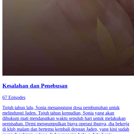
Kesalahan dan Penebusan
67 Episodes
Tujuh tahun lalu, Sonia menanggung dosa pembunuhan untuk
melindungi Jaden. Tujuh tahun kemudian, Sonia yang akan
dihukum mati mendapatkan waktu sepuluh hari untuk melakukan
perpisahan. Demi mengumpulkan biaya operasi ibunya, dia bekerja
di klub malam dan bertemu kembali dengan Jaden, yang kini sudah