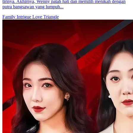
Kala Penyesalan Mengetuk Hati (Sulih Suara)
74 Episodes
Sejak kecil, Wenny diabaikan oleh ayahnya yang lebih menyayangi
adik tirinya. Setelah dewasa, dia memilih Haris sebagai pengawal
pribadinya. Perlahan, Wenny jatuh cinta padanya dan mulai
mendekatinya selama lebih dari tiga bulan. Namun, Haris tetap tidak
tertarik, bahkan melukai hati Wenny. Hingga akhirnya, Wenny tahu
bahwa Haris mendekatinya hanya untuk memenangkan hati adik
tirinya. Akhirnya, Wenny patah hati dan memilih menikah dengan
putra bangsawan yang lumpuh...
Family Intrigue
Love Triangle