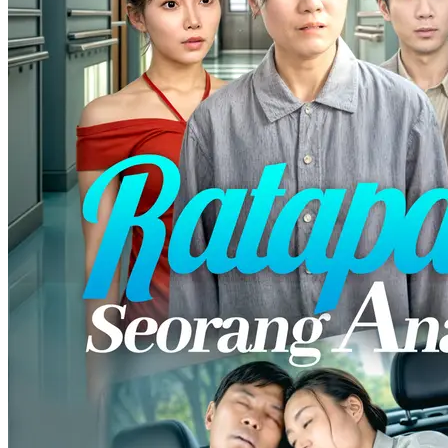
Love Triangle
Historical
Tunangan yang dikunci
63 Episodes
Vitan, seorang bos mafia, mengunci tunangannya, Emily, di loteng.
Asistennya, Ellie, yang mirip Emily, yakin Vitan menci...Tonton
Tunangan yang dikunci secara gratis di NetShort. Temukan lebih
banyak drama populer.
Perkotaan
Mulakan Setelah Mengunci Hati dan Cinta
60 Episodes
Lima tahun mengejar cinta, Hakim akhirnya menyerah. Tapi takdir
mempertemukannya dengan Siti, gadis misteri yang
sebenar...Tonton Mulakan Setelah Mengunci Hati dan Cinta secara
free di NetShort. Temui lebih banyak drama popular.