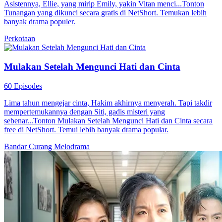
Kala Penyesalan Mengetuk Hati
74 Episodes
Sejak kecil, Wenny diabaikan oleh ayahnya yang lebih menyayangi
adik tirinya. Setelah dewasa, dia memilih Haris sebagai pengawal
pribadinya. Perlahan, Wenny jatuh cinta padanya dan mulai
mendekatinya selama lebih dari tiga bulan. Namun, Haris tetap tidak
tertarik, bahkan melukai hati Wenny. Hingga akhirnya, Wenny tahu
bahwa Haris mendekatinya hanya untuk memenangkan hati adik
tirinya. Akhirnya, Wenny patah hati dan memilih menikah dengan
putra bangsawan yang lumpuh...