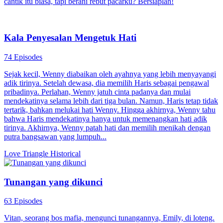
Mengunci Hati, Memulai Cinta
60 Episodes
Joko Wijaya mengejar Rama Santoso selama 5 tahun, hanya dapat
julukan "anjing penjilat". Saat Joko memutuskan berhenti, ia tak
sengaja menyelamatkan Gita Permata. Tak ada yang tahu Gita
adalah putri mafia berkuasa. Ketika Joko benar-benar move on,
Rama malah mendekatinya. Gita tersenyum sinis: "Kau disebut
cantik itu biasa, tapi berani rebut pacarku? Bersiaplah!