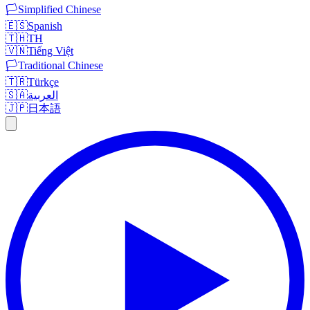
🏳️
Simplified Chinese
🇪🇸
Spanish
🇹🇭
TH
🇻🇳
Tiếng Việt
🏳️
Traditional Chinese
🇹🇷
Türkçe
🇸🇦
العربية
🇯🇵
日本語