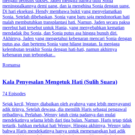
menjadi pebisnis sukses. Jaden mengira bahwa dulu Sonia
meninggalkannya demi uang, dan ia menghina Sonia dengan uang.
Di hari eksekusi, Hendy membawa bukti yang menyelamatkan
Sonia. Setelah dibebaskan, Sonia yang baru saja mendonorkan hati
malah membutuhkan transplantasi hati. Namun, Jaden secara paksa
merebut hati tersebut untuk Hania, yang menyebabkan kematian
mendadak ibu Sonia, dan Sonia putus asa hingga bunuh diri.
Akhirnya, Jaden yang mengetahui kebenaran mencari Sonia dengan
putus asa, dan bertemu Sonia yang hilang ingatan. Ia menjaga
kelembutan terakhir Sonia dengan hati-hati, namun akhirnya
kebenaran pun terbongkar...
Romansa