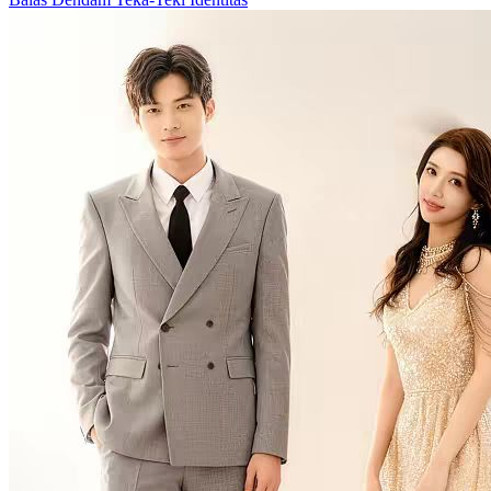
terbangun dan mengetahui kebenaran melalui percakapan antara Xie
Huai'an dan Lu Qianqian. Bertekad untuk membalas dendam, dia
diam-diam mencari cara untuk menghubungi dunia luar, tetapi Xie
Huai'an mengganggu usahanya. Dia berhasil menciptakan
kekacauan dengan memanipulasi sakelar listrik, yang
memungkinkannya untuk melarikan diri kembali ke kamarnya.
Karena curiga Lin Na telah terbangun, Xie Huai'an mengirim
seorang dokter untuk memeriksanya, yang ternyata adalah teman
masa kecil Lin Na, Gu Ming. Gu Ming setuju untuk membantu Lin
Na membalaskan dendamnya. Gu Ming mengumpulkan bukti untuk
mengungkap kejahatan Xie Huai'an dan Lu Qianqian. Lin Na
berpura-pura mengalami amnesia, mendapatkan kepercayaan Xie
Huai'an dan menabur perselisihan antara dia dan Lu Qianqian. Dia
akhirnya mengumpulkan cukup bukti untuk mengungkapkan
kebenaran pada rapat pemegang saham, menghukum orang yang
bersalah.
Balas Dendam
Teka-Teki Identitas