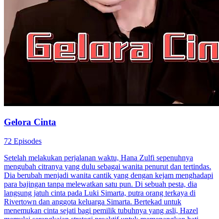
Gelora Cinta
72 Episodes
Setelah melakukan perjalanan waktu, Hana Zulfi sepenuhnya
mengubah citranya yang dulu sebagai wanita penurut dan tertindas.
Dia berubah menjadi wanita cantik yang dengan kejam menghadapi
para bajingan tanpa melewatkan satu pun. Di sebuah pesta, dia
langsung jatuh cinta pada Luki Simarta, putra orang terkaya di
Rivertown dan anggota keluarga Simarta. Bertekad untuk
menemukan cinta sejati bagi pemilik tubuhnya yang asli, Hazel