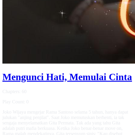
Mengunci Hati, Memulai Cinta
Chapters: 60
Play Count: 0
Joko Wijaya mengejar Rama Santoso selama 5 tahun, hanya dapat
julukan "anjing penjilat". Saat Joko memutuskan berhenti, ia tak
sengaja menyelamatkan Gita Permata. Tak ada yang tahu Gita
adalah putri mafia berkuasa. Ketika Joko benar-benar move on,
Rama malah mendekatinya. Gita tersenyum sinis: "Kau disebut