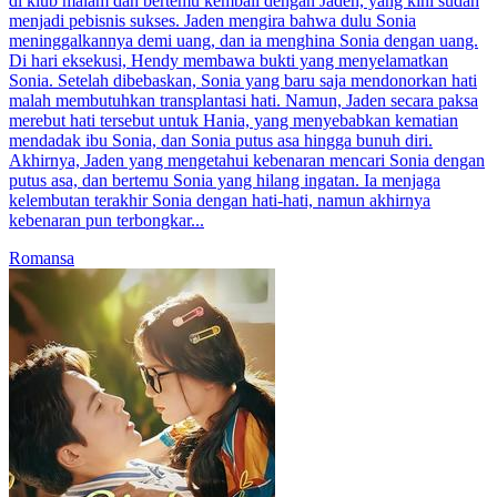
di klub malam dan bertemu kembali dengan Jaden, yang kini sudah
menjadi pebisnis sukses. Jaden mengira bahwa dulu Sonia
meninggalkannya demi uang, dan ia menghina Sonia dengan uang.
Di hari eksekusi, Hendy membawa bukti yang menyelamatkan
Sonia. Setelah dibebaskan, Sonia yang baru saja mendonorkan hati
malah membutuhkan transplantasi hati. Namun, Jaden secara paksa
merebut hati tersebut untuk Hania, yang menyebabkan kematian
mendadak ibu Sonia, dan Sonia putus asa hingga bunuh diri.
Akhirnya, Jaden yang mengetahui kebenaran mencari Sonia dengan
putus asa, dan bertemu Sonia yang hilang ingatan. Ia menjaga
kelembutan terakhir Sonia dengan hati-hati, namun akhirnya
kebenaran pun terbongkar...
Romansa