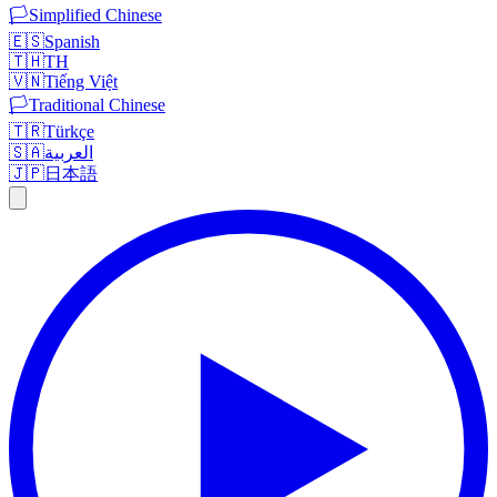
🏳️
Simplified Chinese
🇪🇸
Spanish
🇹🇭
TH
🇻🇳
Tiếng Việt
🏳️
Traditional Chinese
🇹🇷
Türkçe
🇸🇦
العربية
🇯🇵
日本語