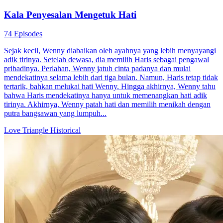
Kala Penyesalan Mengetuk Hati
74 Episodes
Sejak kecil, Wenny diabaikan oleh ayahnya yang lebih menyayangi
adik tirinya. Setelah dewasa, dia memilih Haris sebagai pengawal
pribadinya. Perlahan, Wenny jatuh cinta padanya dan mulai
mendekatinya selama lebih dari tiga bulan. Namun, Haris tetap tidak
tertarik, bahkan melukai hati Wenny. Hingga akhirnya, Wenny tahu
bahwa Haris mendekatinya hanya untuk memenangkan hati adik
tirinya. Akhirnya, Wenny patah hati dan memilih menikah dengan
putra bangsawan yang lumpuh...
Love Triangle
Historical