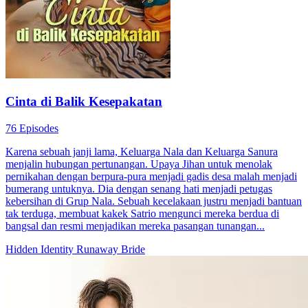
Cinta di Balik Kesepakatan
76 Episodes
Karena sebuah janji lama, Keluarga Nala dan Keluarga Sanura
menjalin hubungan pertunangan. Upaya Jihan untuk menolak
pernikahan dengan berpura-pura menjadi gadis desa malah menjadi
bumerang untuknya. Dia dengan senang hati menjadi petugas
kebersihan di Grup Nala. Sebuah kecelakaan justru menjadi bantuan
tak terduga, membuat kakek Satrio mengunci mereka berdua di
bangsal dan resmi menjadikan mereka pasangan tunangan...
Hidden Identity
Runaway Bride