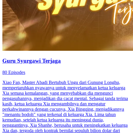
Guru Syurgawi Terjaga
80 Episodes
Xiao Fan, Master Abadi Bertubuh Ungu dari Gunung Longhu,
mempertaruhkan nyawanya untuk menyelamatkan ketua keluarga
Xia semasa kemalangan, yang menyebabkan dia mengunci
pengasuhannya, menjadikan dia cacat mental. Sebagai tanda terima
kasih, ketua keluarga Xia mengambilnya dan mengatur
perkahwinannya dengan cucunya, Xia Bingqing, menjadikannya
"menantu bodoh" yang terkenal di keluarga Xia. Lima tahun
kemudian, setelah ketua keluarga itu meninggal dunia,
penggantinya, Xia Shanhe, berusaha untuk meningkatkan keluarga
Xia dan, tergoda oleh kontrak bernilai sepuluh bilion dolar dari