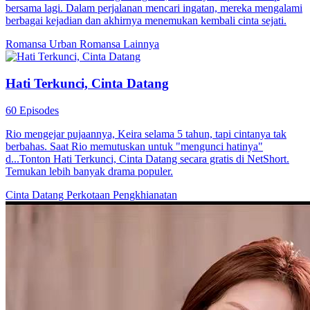
bersama lagi. Dalam perjalanan mencari ingatan, mereka mengalami
berbagai kejadian dan akhirnya menemukan kembali cinta sejati.
Romansa Urban
Romansa
Lainnya
Hati Terkunci, Cinta Datang
60 Episodes
Rio mengejar pujaannya, Keira selama 5 tahun, tapi cintanya tak
berbahas. Saat Rio memutuskan untuk "mengunci hatinya"
d...Tonton Hati Terkunci, Cinta Datang secara gratis di NetShort.
Temukan lebih banyak drama populer.
Cinta Datang
Perkotaan
Pengkhianatan