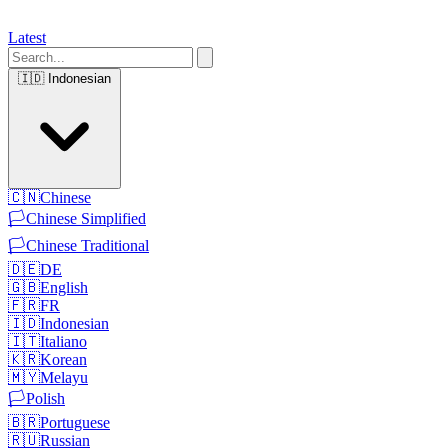
Latest
🇮🇩
Indonesian
🇨🇳
Chinese
🏳️
Chinese Simplified
🏳️
Chinese Traditional
🇩🇪
DE
🇬🇧
English
🇫🇷
FR
🇮🇩
Indonesian
🇮🇹
Italiano
🇰🇷
Korean
🇲🇾
Melayu
🏳️
Polish
🇧🇷
Portuguese
🇷🇺
Russian