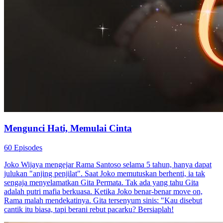
Mengunci Hati, Memulai Cinta
60 Episodes
Joko Wijaya mengejar Rama Santoso selama 5 tahun, hanya dapat
julukan "anjing penjilat". Saat Joko memutuskan berhenti, ia tak
sengaja menyelamatkan Gita Permata. Tak ada yang tahu Gita
adalah putri mafia berkuasa. Ketika Joko benar-benar move on,
Rama malah mendekatinya. Gita tersenyum sinis: "Kau disebut
cantik itu biasa, tapi berani rebut pacarku? Bersiaplah!