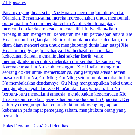
73 Episodes
Pacarnya yang tidak setia, Xie Huai'an, berselingkuh dengan Lu
Qianqian. Bersama-sama, mereka merencanakan untuk membunuh
orang tua Lin Na dan mengunci Lin Na di sebuah ruangan,
meracuni dia ke dalam keadaan vegetatif. Lin Na diam-diam
terbangun dan mengetahui kebenaran melalui percakapan antara Xie
Huai'an dan Lu Qianqian. Bertekad untuk membalas dendam, dia
diam-diam mencari cara untuk menghubungi dunia luar, tetapi Xie
Huai'an mengganggu usahanya. Dia berhasil menciptakan
kekacauan dengan memanipulasi sakelar listrik, yang
memungkinkannya untuk melarikan diri kembali ke kamarnya.
Karena curiga Lin Na telah terbangun, Xie Huai'an mengirim
seorang dokter untuk memeriksanya, yang ternyata adalah teman
masa kecil Lin Na, Gu Ming. Gu Ming setuju untuk membantu Lin
Na membalaskan dendamnya. Gu Ming mengumpulkan bukti untuk
mengungkap kejahatan Xie Huai'an dan Lu Qianqian. Lin Na
berpura-pura mengalami amnesia, mendapatkan kepercayaan Xie
Huai'an dan menabur perselisihan antara dia dan Lu Qianqian. Dia
akhirnya mengumpulkan cukup bukti untuk mengungkapkan
kebenaran pada rapat pemegang saham, menghukum orang yang
bersalah.
Balas Dendam
Teka-Teki Identitas