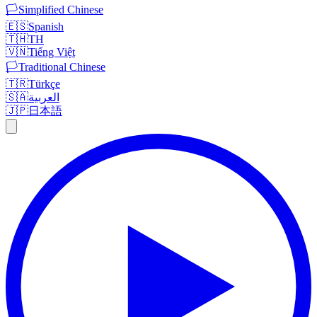
🏳️
Simplified Chinese
🇪🇸
Spanish
🇹🇭
TH
🇻🇳
Tiếng Việt
🏳️
Traditional Chinese
🇹🇷
Türkçe
🇸🇦
العربية
🇯🇵
日本語