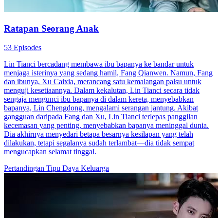
Ratapan Seorang Anak
53 Episodes
Lin Tianci bercadang membawa ibu bapanya ke bandar untuk
menjaga isterinya yang sedang hamil, Fang Qianwen. Namun, Fang
dan ibunya, Xu Caixia, merancang satu kemalangan palsu untuk
menguji kesetiaannya. Dalam kekalutan, Lin Tianci secara tidak
sengaja mengunci ibu bapanya di dalam kereta, menyebabkan
bapanya, Lin Chengdong, mengalami serangan jantung. Akibat
gangguan daripada Fang dan Xu, Lin Tianci terlepas panggilan
kecemasan yang penting, menyebabkan bapanya meninggal dunia.
Dia akhirnya menyedari betapa besarnya kesilapan yang telah
dilakukan, tetapi segalanya sudah terlambat—dia tidak sempat
mengucapkan selamat tinggal.
Pertandingan
Tipu Daya Keluarga