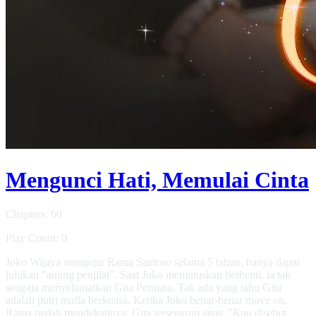
Mengunci Hati, Memulai Cinta
Chapters: 60
Play Count: 0
Joko Wijaya mengejar Rama Santoso selama 5 tahun, hanya dapat
julukan "anjing penjilat". Saat Joko memutuskan berhenti, ia tak
sengaja menyelamatkan Gita Permata. Tak ada yang tahu Gita
adalah putri mafia berkuasa. Ketika Joko benar-benar move on,
Rama malah mendekatinya. Gita tersenyum sinis: "Kau disebut