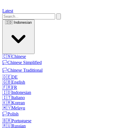
Latest
🇮🇩
Indonesian
🇨🇳
Chinese
🏳️
Chinese Simplified
🏳️
Chinese Traditional
🇩🇪
DE
🇬🇧
English
🇫🇷
FR
🇮🇩
Indonesian
🇮🇹
Italiano
🇰🇷
Korean
🇲🇾
Melayu
🏳️
Polish
🇧🇷
Portuguese
🇷🇺
Russian