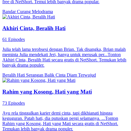
free di NetShort. Temui lebih banyak drama popular.
Bandar
Curang
Melodrama
Akhiri Cinta, Beralih Hati
61 Episodes
Julia telah lama terobsesi dengan Brian. Tak disangka, Brian malah
meminta Julia mendekati Jeri, hanya untuk merusak per...Tonton
Akhiri Cinta, Beralih Hati secara gratis di NetShort. Temukan lebih
banyak drama populer.
Beralih Hati
Serangan Balik
Cinta Diam Terwujud
Rahim yang Kosong, Hati yang Mati
73 Episodes
Ayu rela tinggalkan karier demi cinta, tapi dikhianati hingga
keguguran. Patah hati, dia putuskan pergi selamanya. ...Tonton
Rahim yang Kosong, Hati yang Mati secara gratis di NetShort.
Temukan lebih banyak drama populer.