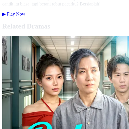
cantik itu biasa, tapi berani rebut pacarku? Bersiaplah!
▶
Play Now
Related Dramas