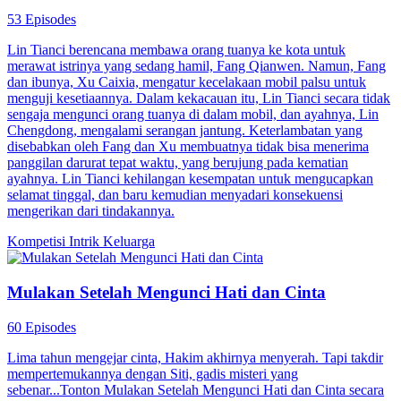
53 Episodes
Lin Tianci berencana membawa orang tuanya ke kota untuk
merawat istrinya yang sedang hamil, Fang Qianwen. Namun, Fang
dan ibunya, Xu Caixia, mengatur kecelakaan mobil palsu untuk
menguji kesetiaannya. Dalam kekacauan itu, Lin Tianci secara tidak
sengaja mengunci orang tuanya di dalam mobil, dan ayahnya, Lin
Chengdong, mengalami serangan jantung. Keterlambatan yang
disebabkan oleh Fang dan Xu membuatnya tidak bisa menerima
panggilan darurat tepat waktu, yang berujung pada kematian
ayahnya. Lin Tianci kehilangan kesempatan untuk mengucapkan
selamat tinggal, dan baru kemudian menyadari konsekuensi
mengerikan dari tindakannya.
Kompetisi
Intrik Keluarga
Mulakan Setelah Mengunci Hati dan Cinta
60 Episodes
Lima tahun mengejar cinta, Hakim akhirnya menyerah. Tapi takdir
mempertemukannya dengan Siti, gadis misteri yang
sebenar...Tonton Mulakan Setelah Mengunci Hati dan Cinta secara