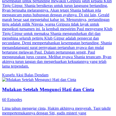
kesempatan untuk bertanding mewakili Giripura jatuh kepada Klub
Tinju Girpur. Shania bersikeras untuk turun langsung bertanding,
Ryan berusaha melarangnya. Akan tetapi Shania bahkan rela
mengancam putus hubungan dengan ayahnya. Di sisi lain, Gerald
marah besar saat mengetahui kabar ini. Menurutnya, pertandingan
tinju adalah milik Niresia, warga Giripura tidak layak untuk
mengikuti turnamen ini. Ia kembali mengirim Paul menyerang Klub
Tinju Girpur untuk memaksa Shania mengundurkan diri dan
menghina seluruh petinju Klub Girpur adalah pengecut dan
pecundang. Demi mempertahankan kesempatan bertanding, Shania
menandatangani surat pernyataan pertaruhan nyawa dan mulai
bertarung melawan Paul. Dalam pertarungan sengit, Paul
menggunakan jurus curang. Melihat nyawa Shania terancam, Ryan
akirnya turun tangan dan mengeluarkan kekuatannya yang telah
lama terpendam.
Kungfu
Aksi
Balas Dendam
Mulakan Setelah Mengunci Hati dan Cinta
60 Episodes
Lima tahun mengejar cinta, Hakim akhirnya menyerah. Tapi takdir
mempertemukannya dengan Siti, gadis misteri yang