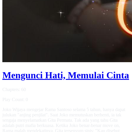
Mengunci Hati, Memulai Cinta
Chapters: 60
Play Count: 0
Joko Wijaya mengejar Rama Santoso selama 5 tahun, hanya dapat
julukan "anjing penjilat". Saat Joko memutuskan berhenti, ia tak
sengaja menyelamatkan Gita Permata. Tak ada yang tahu Gita
adalah putri mafia berkuasa. Ketika Joko benar-benar move on,
Rama malah mendekatinya. Gita tersenyum sinis: "Kau disebut