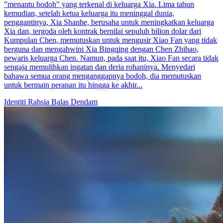
"menantu bodoh" yang terkenal di keluarga Xia. Lima tahun
kemudian, setelah ketua keluarga itu meninggal dunia,
penggantinya, Xia Shanhe, berusaha untuk meningkatkan keluarga
Xia dan, tergoda oleh kontrak bernilai sepuluh bilion dolar dari
Kumpulan Chen, memutuskan untuk mengusir Xiao Fan yang tidak
berguna dan mengahwini Xia Bingqing dengan Chen Zhihao,
pewaris keluarga Chen. Namun, pada saat itu, Xiao Fan secara tidak
sengaja memulihkan ingatan dan deria rohaninya. Menyedari
bahawa semua orang menganggapnya bodoh, dia memutuskan
untuk bermain peranan itu hingga ke akhir...
Identiti Rahsia
Balas Dendam