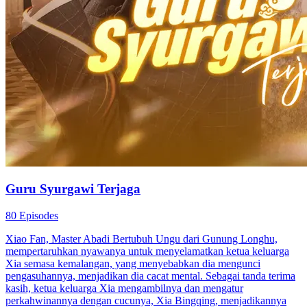
Guru Syurgawi Terjaga
80 Episodes
Xiao Fan, Master Abadi Bertubuh Ungu dari Gunung Longhu,
mempertaruhkan nyawanya untuk menyelamatkan ketua keluarga
Xia semasa kemalangan, yang menyebabkan dia mengunci
pengasuhannya, menjadikan dia cacat mental. Sebagai tanda terima
kasih, ketua keluarga Xia mengambilnya dan mengatur
perkahwinannya dengan cucunya, Xia Bingqing, menjadikannya