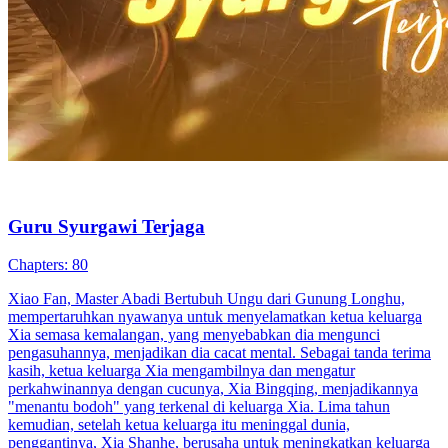
Guru Syurgawi Terjaga
Chapters: 80
Xiao Fan, Master Abadi Bertubuh Ungu dari Gunung Longhu,
mempertaruhkan nyawanya untuk menyelamatkan ketua keluarga
Xia semasa kemalangan, yang menyebabkan dia mengunci
pengasuhannya, menjadikan dia cacat mental. Sebagai tanda terima
kasih, ketua keluarga Xia mengambilnya dan mengatur
perkahwinannya dengan cucunya, Xia Bingqing, menjadikannya
"menantu bodoh" yang terkenal di keluarga Xia. Lima tahun
kemudian, setelah ketua keluarga itu meninggal dunia,
penggantinya, Xia Shanhe, berusaha untuk meningkatkan keluarga