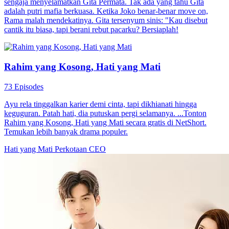
sengaja menyelamatkan Gita Permata. Tak ada yang tahu Gita
adalah putri mafia berkuasa. Ketika Joko benar-benar move on,
Rama malah mendekatinya. Gita tersenyum sinis: "Kau disebut
cantik itu biasa, tapi berani rebut pacarku? Bersiaplah!
Rahim yang Kosong, Hati yang Mati
73 Episodes
Ayu rela tinggalkan karier demi cinta, tapi dikhianati hingga
keguguran. Patah hati, dia putuskan pergi selamanya. ...Tonton
Rahim yang Kosong, Hati yang Mati secara gratis di NetShort.
Temukan lebih banyak drama populer.
Hati yang Mati
Perkotaan
CEO