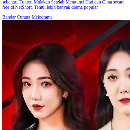
sebenar...Tonton Mulakan Setelah Mengunci Hati dan Cinta secara
free di NetShort. Temui lebih banyak drama popular.
Bandar
Curang
Melodrama