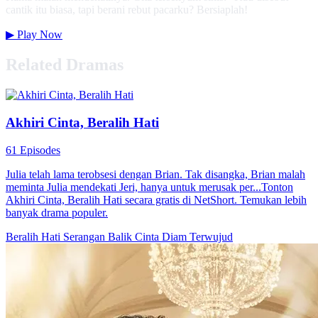
cantik itu biasa, tapi berani rebut pacarku? Bersiaplah!
▶
Play Now
Related Dramas
Akhiri Cinta, Beralih Hati
61 Episodes
Julia telah lama terobsesi dengan Brian. Tak disangka, Brian malah
meminta Julia mendekati Jeri, hanya untuk merusak per...Tonton
Akhiri Cinta, Beralih Hati secara gratis di NetShort. Temukan lebih
banyak drama populer.
Beralih Hati
Serangan Balik
Cinta Diam Terwujud