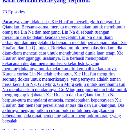
Balas Dendam Pacar yang Terpuruk
73 Episodes
Pacarnya yang tidak setia, Xie Huai'an, berselingkuh dengan Lu
Qianqian. Bersama-sama, mereka merencanakan untuk membunuh
orang tua Lin Na dan mengunci Lin Na di sebuah ruangan,
meracuni dia ke dalam keadaan vegetatif. Lin Na diam-diam
terbangun dan mengetahui kebenaran melalui percakapan antara Xie
Huai'an dan Lu Qianqian. Bertekad untuk membalas dendam, dia
diam-diam mencari cara untuk menghubungi dunia luar, tetapi Xie
Huai'an mengganggu usahanya. Dia berhasil menciptakan
kekacauan dengan memanipulasi sakelar listrik, yang
memungkinkannya untuk melarikan diri kembali ke kamarnya.
Karena curiga Lin Na telah terbangun, Xie Huai'an mengirim
seorang dokter untuk memeriksanya, yang ternyata adalah teman
masa kecil Lin Na, Gu Ming. Gu Ming setuju untuk membantu Lin
Na membalaskan dendamnya. Gu Ming mengumpulkan bukti untuk
mengungkap kejahatan Xie Huai'an dan Lu Qianqian. Lin Na
berpura-pura mengalami amnesia, mendapatkan kepercayaan Xie
Huai'an dan menabur perselisihan antara dia dan Lu Qianqian. Dia
akhirnya mengumpulkan cukup bukti untuk mengungkapkan
kebenaran pada rapat pemegang saham, menghukum orang yang
bersalah.