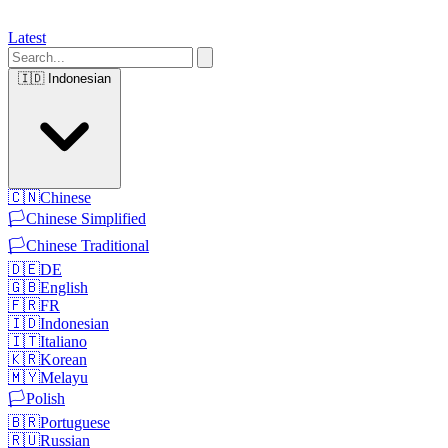
Latest
🇮🇩
Indonesian
🇨🇳
Chinese
🏳️
Chinese Simplified
🏳️
Chinese Traditional
🇩🇪
DE
🇬🇧
English
🇫🇷
FR
🇮🇩
Indonesian
🇮🇹
Italiano
🇰🇷
Korean
🇲🇾
Melayu
🏳️
Polish
🇧🇷
Portuguese
🇷🇺
Russian