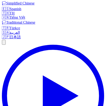
🏳️
Simplified Chinese
🇪🇸
Spanish
🇹🇭
TH
🇻🇳
Tiếng Việt
🏳️
Traditional Chinese
🇹🇷
Türkçe
🇸🇦
العربية
🇯🇵
日本語