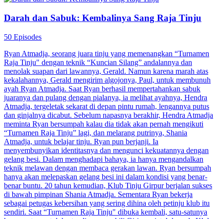
Darah dan Sabuk: Kembalinya Sang Raja Tinju
50 Episodes
Ryan Atmadja, seorang juara tinju yang memenangkan “Turnamen
Raja Tinju" dengan teknik “Kuncian Silang” andalannya dan
menolak suapan dari lawannya, Gerald. Namun karena marah atas
kekalahannya, Gerald mengirim algojonya, Paul, untuk membunuh
ayah Ryan Atmadja. Saat Ryan berhasil mempertahankan sabuk
juaranya dan pulang dengan pialanya, ia melihat ayahnya, Hendra
Atmadja, tergeletak sekarat di depan pintu rumah, lengannya putus
dan ginjalnya dicabut. Sebelum napasnya berakhir, Hendra Atmadja
meminta Ryan bersumpah kalau dia tidak akan pernah mengikuti
“Turnamen Raja Tinju” lagi, dan melarang putrinya, Shania
Atmadja, untuk belajar tinju. Ryan pun berjanji. Ia
menyembunyikan identitasnya dan mengunci kekuatannya dengan
gelang besi. Dalam menghadapi bahaya, ia hanya mengandalkan
teknik melawan dengan membaca gerakan lawan. Ryan bersumpah
hanya akan melepaskan gelang besi ini dalam kondisi yang benar-
benar buntu. 20 tahun kemudian, Klub Tinju Girpur berjalan sukses
di bawah pimpinan Shania Atmadja. Sementara Ryan bekerja
sebagai petugas kebersihan yang sering dihina oleh petinju klub itu
sendiri. Saat “Turnamen Raja Tinju" dibuka kembali, satu-satunya