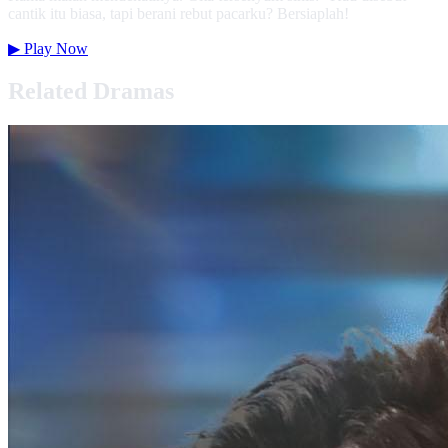
cantik itu biasa, tapi berani rebut pacarku? Bersiaplah!
▶
Play Now
Related Dramas