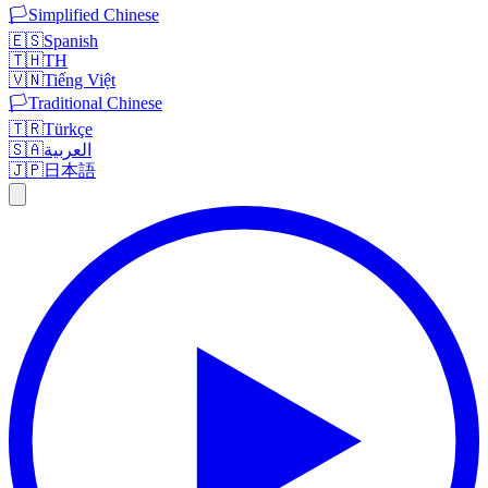
🏳️
Simplified Chinese
🇪🇸
Spanish
🇹🇭
TH
🇻🇳
Tiếng Việt
🏳️
Traditional Chinese
🇹🇷
Türkçe
🇸🇦
العربية
🇯🇵
日本語