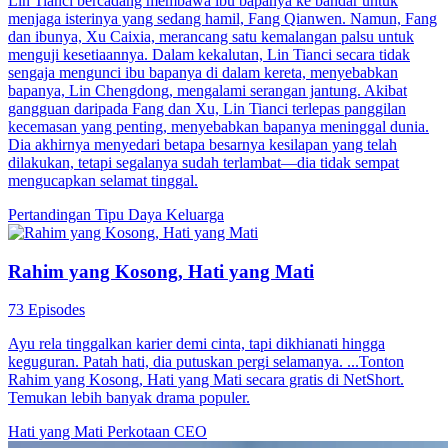
Lin Tianci bercadang membawa ibu bapanya ke bandar untuk
menjaga isterinya yang sedang hamil, Fang Qianwen. Namun, Fang
dan ibunya, Xu Caixia, merancang satu kemalangan palsu untuk
menguji kesetiaannya. Dalam kekalutan, Lin Tianci secara tidak
sengaja mengunci ibu bapanya di dalam kereta, menyebabkan
bapanya, Lin Chengdong, mengalami serangan jantung. Akibat
gangguan daripada Fang dan Xu, Lin Tianci terlepas panggilan
kecemasan yang penting, menyebabkan bapanya meninggal dunia.
Dia akhirnya menyedari betapa besarnya kesilapan yang telah
dilakukan, tetapi segalanya sudah terlambat—dia tidak sempat
mengucapkan selamat tinggal.
Pertandingan
Tipu Daya Keluarga
Rahim yang Kosong, Hati yang Mati
73 Episodes
Ayu rela tinggalkan karier demi cinta, tapi dikhianati hingga
keguguran. Patah hati, dia putuskan pergi selamanya. ...Tonton
Rahim yang Kosong, Hati yang Mati secara gratis di NetShort.
Temukan lebih banyak drama populer.
Hati yang Mati
Perkotaan
CEO