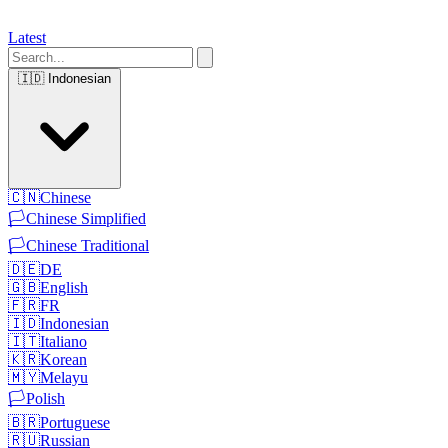
Latest
🇮🇩
Indonesian
🇨🇳
Chinese
🏳️
Chinese Simplified
🏳️
Chinese Traditional
🇩🇪
DE
🇬🇧
English
🇫🇷
FR
🇮🇩
Indonesian
🇮🇹
Italiano
🇰🇷
Korean
🇲🇾
Melayu
🏳️
Polish
🇧🇷
Portuguese
🇷🇺
Russian