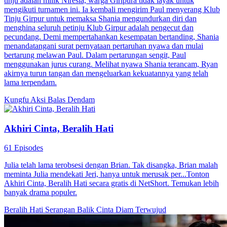
tinju adalah milik Niresia, warga Giripura tidak layak untuk
mengikuti turnamen ini. Ia kembali mengirim Paul menyerang Klub
Tinju Girpur untuk memaksa Shania mengundurkan diri dan
menghina seluruh petinju Klub Girpur adalah pengecut dan
pecundang. Demi mempertahankan kesempatan bertanding, Shania
menandatangani surat pernyataan pertaruhan nyawa dan mulai
bertarung melawan Paul. Dalam pertarungan sengit, Paul
menggunakan jurus curang. Melihat nyawa Shania terancam, Ryan
akirnya turun tangan dan mengeluarkan kekuatannya yang telah
lama terpendam.
Kungfu
Aksi
Balas Dendam
Akhiri Cinta, Beralih Hati
61 Episodes
Julia telah lama terobsesi dengan Brian. Tak disangka, Brian malah
meminta Julia mendekati Jeri, hanya untuk merusak per...Tonton
Akhiri Cinta, Beralih Hati secara gratis di NetShort. Temukan lebih
banyak drama populer.
Beralih Hati
Serangan Balik
Cinta Diam Terwujud