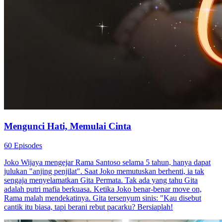
Mengunci Hati, Memulai Cinta
60 Episodes
Joko Wijaya mengejar Rama Santoso selama 5 tahun, hanya dapat
julukan "anjing penjilat". Saat Joko memutuskan berhenti, ia tak
sengaja menyelamatkan Gita Permata. Tak ada yang tahu Gita
adalah putri mafia berkuasa. Ketika Joko benar-benar move on,
Rama malah mendekatinya. Gita tersenyum sinis: "Kau disebut
cantik itu biasa, tapi berani rebut pacarku? Bersiaplah!