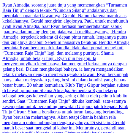
Ryan Atmadja, seorang juara tinju yang memenangkan “Turnamen
Raja Tinju" dengan teknik “Kuncian Silang” andalannya dan
menolak suapan dari lawannya, Gerald. Namun karena marah atas
kekalahannya, Gerald mengirim algojonya, Paul, untuk membunuh
ayah Ryan Atmadja. Saat Ryan berhasil mempertahankan sabuk
juaranya dan pulang dengan pialanya, ia melihat ayahnya, Hendra
Atmadja, tergeletak sekarat di depan pintu rumah, lengannya putus
dan ginjalnya dicabut. Sebelum napasnya berakhir, Hendra Atmadja
meminta Ryan bersumpah kalau dia tidak akan pernah mengikuti
“Turnamen Raja Tinju” lagi, dan melarang putrinya, Shania
Atmadja, untuk belajar tinju. Ryan pun berjanji. Ia
menyembunyikan identitasnya dan mengunci kekuatannya dengan
gelang besi. Dalam menghadapi bahaya, ia hanya mengandalkan
teknik melawan dengan membaca gerakan lawan. Ryan bersumpah
hanya akan melepaskan gelang besi ini dalam kondisi yang benar-
benar buntu. 20 tahun kemudian, Klub Tinju Girpur berjalan sukses
di bawah pimpinan Shania Atmadja. Sementara Ryan bekerja
sebagai petugas kebersihan yang sering dihina oleh petinju klub itu
sendiri. Saat “Turnamen Raja Tinju" dibuka kembali, satu-satunya
kesempatan untuk bertanding mewakili Giripura jatuh kepada Klub
Tinju Girpur. Shania bersikeras untuk turun langsung bertanding,
Ryan berusaha melarangnya. Akan tetapi Shania bahkan rela
mengancam putus hubungan dengan ayahnya. Di sisi lain, Gerald
marah besar saat mengetahui kabar ini. Menurutnya, pertandingan