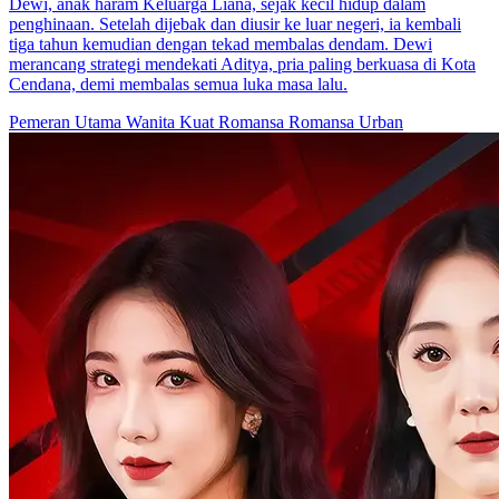
Dewi, anak haram Keluarga Liana, sejak kecil hidup dalam
penghinaan. Setelah dijebak dan diusir ke luar negeri, ia kembali
tiga tahun kemudian dengan tekad membalas dendam. Dewi
merancang strategi mendekati Aditya, pria paling berkuasa di Kota
Cendana, demi membalas semua luka masa lalu.
Pemeran Utama Wanita Kuat
Romansa
Romansa Urban