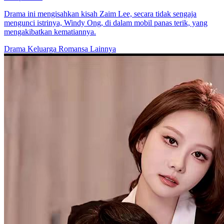
Drama ini mengisahkan kisah Zaim Lee, secara tidak sengaja
mengunci istrinya, Windy Ong, di dalam mobil panas terik, yang
mengakibatkan kematiannya.
Drama Keluarga
Romansa
Lainnya