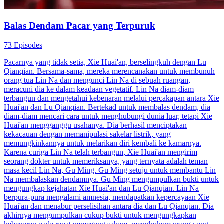
Balas Dendam Pacar yang Terpuruk
73 Episodes
Pacarnya yang tidak setia, Xie Huai'an, berselingkuh dengan Lu
Qianqian. Bersama-sama, mereka merencanakan untuk membunuh
orang tua Lin Na dan mengunci Lin Na di sebuah ruangan,
meracuni dia ke dalam keadaan vegetatif. Lin Na diam-diam
terbangun dan mengetahui kebenaran melalui percakapan antara Xie
Huai'an dan Lu Qianqian. Bertekad untuk membalas dendam, dia
diam-diam mencari cara untuk menghubungi dunia luar, tetapi Xie
Huai'an mengganggu usahanya. Dia berhasil menciptakan
kekacauan dengan memanipulasi sakelar listrik, yang
memungkinkannya untuk melarikan diri kembali ke kamarnya.
Karena curiga Lin Na telah terbangun, Xie Huai'an mengirim
seorang dokter untuk memeriksanya, yang ternyata adalah teman
masa kecil Lin Na, Gu Ming. Gu Ming setuju untuk membantu Lin
Na membalaskan dendamnya. Gu Ming mengumpulkan bukti untuk
mengungkap kejahatan Xie Huai'an dan Lu Qianqian. Lin Na
berpura-pura mengalami amnesia, mendapatkan kepercayaan Xie
Huai'an dan menabur perselisihan antara dia dan Lu Qianqian. Dia
akhirnya mengumpulkan cukup bukti untuk mengungkapkan