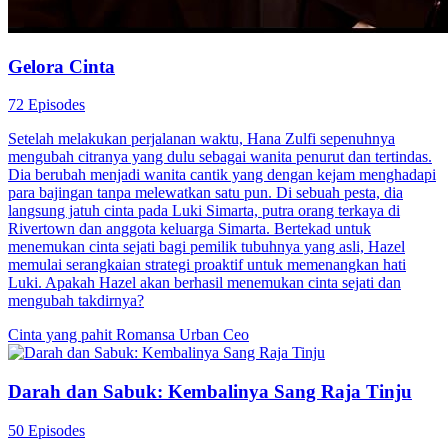
Gelora Cinta
72 Episodes
Setelah melakukan perjalanan waktu, Hana Zulfi sepenuhnya
mengubah citranya yang dulu sebagai wanita penurut dan tertindas.
Dia berubah menjadi wanita cantik yang dengan kejam menghadapi
para bajingan tanpa melewatkan satu pun. Di sebuah pesta, dia
langsung jatuh cinta pada Luki Simarta, putra orang terkaya di
Rivertown dan anggota keluarga Simarta. Bertekad untuk
menemukan cinta sejati bagi pemilik tubuhnya yang asli, Hazel
memulai serangkaian strategi proaktif untuk memenangkan hati
Luki. Apakah Hazel akan berhasil menemukan cinta sejati dan
mengubah takdirnya?
Cinta yang pahit
Romansa Urban
Ceo
Darah dan Sabuk: Kembalinya Sang Raja Tinju
50 Episodes