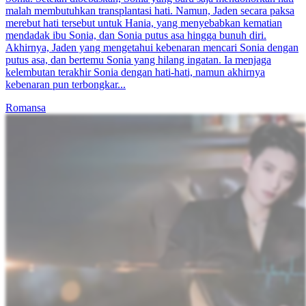
Jendela Terkunci, Lupa di Terik
59 Episodes
Drama ini mengisahkan kisah Zaim Lee, secara tidak sengaja
mengunci istrinya, Windy Ong, di dalam mobil panas terik, yang
mengakibatkan kematiannya.
Drama Keluarga
Romansa
Lainnya