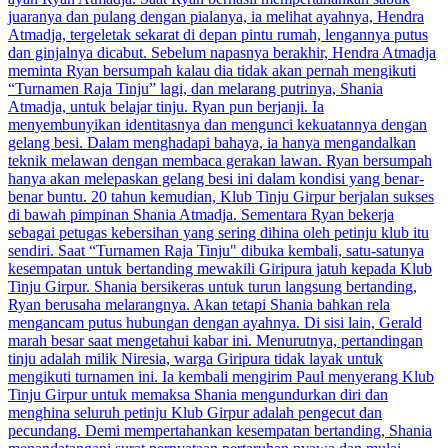
juaranya dan pulang dengan pialanya, ia melihat ayahnya, Hendra
Atmadja, tergeletak sekarat di depan pintu rumah, lengannya putus
dan ginjalnya dicabut. Sebelum napasnya berakhir, Hendra Atmadja
meminta Ryan bersumpah kalau dia tidak akan pernah mengikuti
“Turnamen Raja Tinju” lagi, dan melarang putrinya, Shania
Atmadja, untuk belajar tinju. Ryan pun berjanji. Ia
menyembunyikan identitasnya dan mengunci kekuatannya dengan
gelang besi. Dalam menghadapi bahaya, ia hanya mengandalkan
teknik melawan dengan membaca gerakan lawan. Ryan bersumpah
hanya akan melepaskan gelang besi ini dalam kondisi yang benar-
benar buntu. 20 tahun kemudian, Klub Tinju Girpur berjalan sukses
di bawah pimpinan Shania Atmadja. Sementara Ryan bekerja
sebagai petugas kebersihan yang sering dihina oleh petinju klub itu
sendiri. Saat “Turnamen Raja Tinju" dibuka kembali, satu-satunya
kesempatan untuk bertanding mewakili Giripura jatuh kepada Klub
Tinju Girpur. Shania bersikeras untuk turun langsung bertanding,
Ryan berusaha melarangnya. Akan tetapi Shania bahkan rela
mengancam putus hubungan dengan ayahnya. Di sisi lain, Gerald
marah besar saat mengetahui kabar ini. Menurutnya, pertandingan
tinju adalah milik Niresia, warga Giripura tidak layak untuk
mengikuti turnamen ini. Ia kembali mengirim Paul menyerang Klub
Tinju Girpur untuk memaksa Shania mengundurkan diri dan
menghina seluruh petinju Klub Girpur adalah pengecut dan
pecundang. Demi mempertahankan kesempatan bertanding, Shania