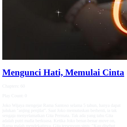
Mengunci Hati, Memulai Cinta
Chapters: 60
Play Count: 0
Joko Wijaya mengejar Rama Santoso selama 5 tahun, hanya dapat
julukan "anjing penjilat". Saat Joko memutuskan berhenti, ia tak
sengaja menyelamatkan Gita Permata. Tak ada yang tahu Gita
adalah putri mafia berkuasa. Ketika Joko benar-benar move on,
Rama malah mendekatinya. Gita tersenyum sinis: "Kau disebut