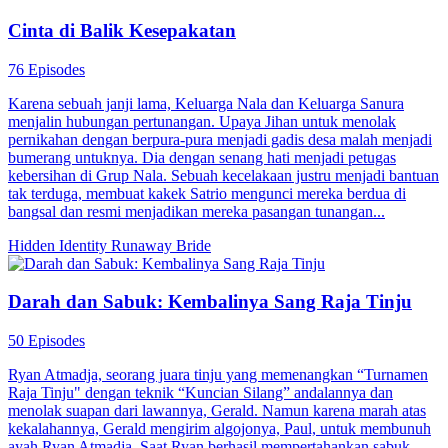
Cinta di Balik Kesepakatan
76 Episodes
Karena sebuah janji lama, Keluarga Nala dan Keluarga Sanura
menjalin hubungan pertunangan. Upaya Jihan untuk menolak
pernikahan dengan berpura-pura menjadi gadis desa malah menjadi
bumerang untuknya. Dia dengan senang hati menjadi petugas
kebersihan di Grup Nala. Sebuah kecelakaan justru menjadi bantuan
tak terduga, membuat kakek Satrio mengunci mereka berdua di
bangsal dan resmi menjadikan mereka pasangan tunangan...
Hidden Identity
Runaway Bride
Darah dan Sabuk: Kembalinya Sang Raja Tinju
50 Episodes
Ryan Atmadja, seorang juara tinju yang memenangkan “Turnamen
Raja Tinju" dengan teknik “Kuncian Silang” andalannya dan
menolak suapan dari lawannya, Gerald. Namun karena marah atas
kekalahannya, Gerald mengirim algojonya, Paul, untuk membunuh
ayah Ryan Atmadja. Saat Ryan berhasil mempertahankan sabuk