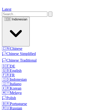
Latest
🇮🇩
Indonesian
🇨🇳
Chinese
🏳️
Chinese Simplified
🏳️
Chinese Traditional
🇩🇪
DE
🇬🇧
English
🇫🇷
FR
🇮🇩
Indonesian
🇮🇹
Italiano
🇰🇷
Korean
🇲🇾
Melayu
🏳️
Polish
🇧🇷
Portuguese
🇷🇺
Russian