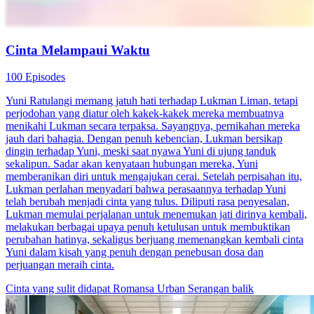
Cinta Melampaui Waktu
100 Episodes
Yuni Ratulangi memang jatuh hati terhadap Lukman Liman, tetapi
perjodohan yang diatur oleh kakek-kakek mereka membuatnya
menikahi Lukman secara terpaksa. Sayangnya, pernikahan mereka
jauh dari bahagia. Dengan penuh kebencian, Lukman bersikap
dingin terhadap Yuni, meski saat nyawa Yuni di ujung tanduk
sekalipun. Sadar akan kenyataan hubungan mereka, Yuni
memberanikan diri untuk mengajukan cerai. Setelah perpisahan itu,
Lukman perlahan menyadari bahwa perasaannya terhadap Yuni
telah berubah menjadi cinta yang tulus. Diliputi rasa penyesalan,
Lukman memulai perjalanan untuk menemukan jati dirinya kembali,
melakukan berbagai upaya penuh ketulusan untuk membuktikan
perubahan hatinya, sekaligus berjuang memenangkan kembali cinta
Yuni dalam kisah yang penuh dengan penebusan dosa dan
perjuangan meraih cinta.
Cinta yang sulit didapat
Romansa Urban
Serangan balik