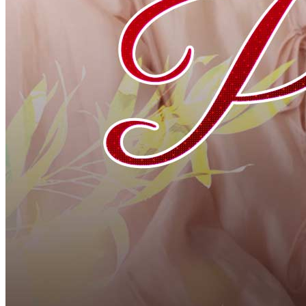
Arini dan Aditya pernah menikah karena cinta, namun kehidupan
sehari-hari membuat mereka ingin berpisah. Setelah kecelakaan
membuat mereka kehilangan ingatan, keduanya terpaksa hidup
bersama lagi. Dalam perjalanan mencari ingatan, mereka mengalami
berbagai kejadian dan akhirnya menemukan kembali cinta sejati.
Romansa Urban
Romansa
Lainnya