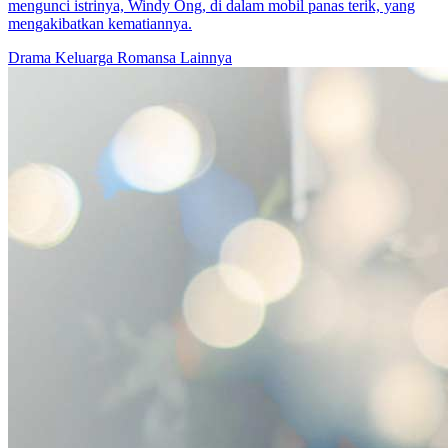
Gelora Cinta
72 Episodes
Setelah melakukan perjalanan waktu, Hana Zulfi sepenuhnya
mengubah citranya yang dulu sebagai wanita penurut dan tertindas.
Dia berubah menjadi wanita cantik yang dengan kejam menghadapi
para bajingan tanpa melewatkan satu pun. Di sebuah pesta, dia
langsung jatuh cinta pada Luki Simarta, putra orang terkaya di
Rivertown dan anggota keluarga Simarta. Bertekad untuk
menemukan cinta sejati bagi pemilik tubuhnya yang asli, Hazel
memulai serangkaian strategi proaktif untuk memenangkan hati
Luki. Apakah Hazel akan berhasil menemukan cinta sejati dan
mengubah takdirnya?
Cinta yang pahit
Romansa Urban
Ceo