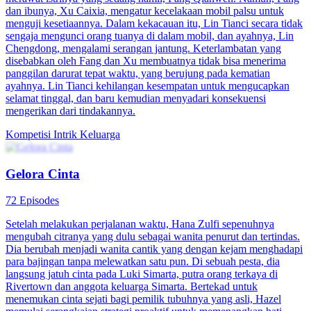
dan ibunya, Xu Caixia, mengatur kecelakaan mobil palsu untuk
menguji kesetiaannya. Dalam kekacauan itu, Lin Tianci secara tidak
sengaja mengunci orang tuanya di dalam mobil, dan ayahnya, Lin
Chengdong, mengalami serangan jantung. Keterlambatan yang
disebabkan oleh Fang dan Xu membuatnya tidak bisa menerima
panggilan darurat tepat waktu, yang berujung pada kematian
ayahnya. Lin Tianci kehilangan kesempatan untuk mengucapkan
selamat tinggal, dan baru kemudian menyadari konsekuensi
mengerikan dari tindakannya.
Kompetisi
Intrik Keluarga