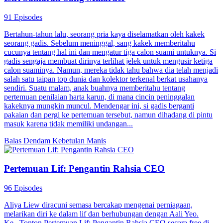
91 Episodes
Bertahun-tahun lalu, seorang pria kaya diselamatkan oleh kakek
seorang gadis. Sebelum meninggal, sang kakek memberitahu
cucunya tentang hal ini dan mengatur tiga calon suami untuknya. Si
gadis sengaja membuat dirinya terlihat jelek untuk mengusir ketiga
calon suaminya. Namun, mereka tidak tahu bahwa dia telah menjadi
salah satu taipan top dunia dan kolektor terkenal berkat usahanya
sendiri. Suatu malam, anak buahnya memberitahu tentang
pertemuan penilaian harta karun, di mana cincin peninggalan
kakeknya mungkin muncul. Mendengar ini, si gadis berganti
pakaian dan pergi ke pertemuan tersebut, namun dihadang di pintu
masuk karena tidak memiliki undangan...
Balas Dendam
Kebetulan Manis
Pertemuan Lif: Pengantin Rahsia CEO
96 Episodes
Aliya Liew diracuni semasa bercakap mengenai perniagaan,
melarikan diri ke dalam lif dan berhubungan dengan Aali Yeo.
Ke...Tonton Pertemuan Lif: Pengantin Rahsia CEO secara free di