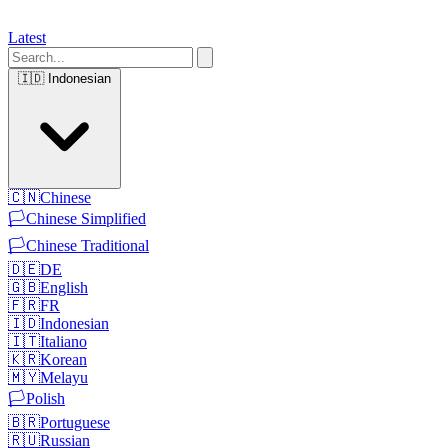
Latest
🇮🇩
Indonesian
🇨🇳
Chinese
🏳️
Chinese Simplified
🏳️
Chinese Traditional
🇩🇪
DE
🇬🇧
English
🇫🇷
FR
🇮🇩
Indonesian
🇮🇹
Italiano
🇰🇷
Korean
🇲🇾
Melayu
🏳️
Polish
🇧🇷
Portuguese
🇷🇺
Russian