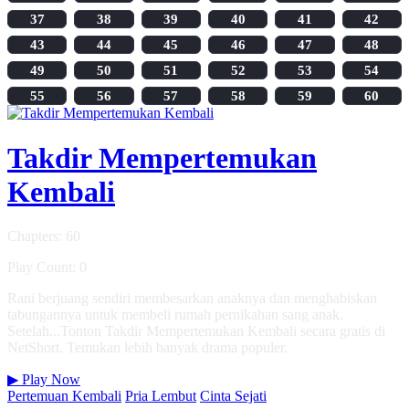
37
38
39
40
41
42
43
44
45
46
47
48
49
50
51
52
53
54
55
56
57
58
59
60
Takdir Mempertemukan
Kembali
Chapters: 60
Play Count: 0
Rani berjuang sendiri membesarkan anaknya dan menghabiskan
tabungannya untuk membeli rumah pernikahan sang anak.
Setelah...Tonton Takdir Mempertemukan Kembali secara gratis di
NetShort. Temukan lebih banyak drama populer.
▶
Play Now
Pertemuan Kembali
Pria Lembut
Cinta Sejati