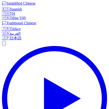
🏳️
Simplified Chinese
🇪🇸
Spanish
🇹🇭
TH
🇻🇳
Tiếng Việt
🏳️
Traditional Chinese
🇹🇷
Türkçe
🇸🇦
العربية
🇯🇵
日本語