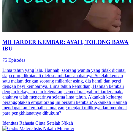
MILIARDER KEMBAR: AYAH, TOLONG BAWA
IBU
75 Episodes
Lima tahun yang lalu, Hannah, seorang wanita yang tidak dicintai
siapa pun, dikhianati oleh suami dan sahabatnya. Setelah kencan
satu malam dengan seorang miliarder asing, dia hamil dan pergi
dengan bayi kembarnya. Lima tahun kemudian, Hannah kembali
dengan kekayaan dan ketenaran, sementara ayah miliarder anak-
anaknya telah mencarinya selama lima tahun. Akankah keluarga
beranggotakan empat orang ini bersatu kembali? Akankah Hannah
mendapatkan kembali semua yang menjadi miliknya dan membuat
para pengkhianatnya dihukum?
Identitas Rahasia
Cinta Setelah Nikah