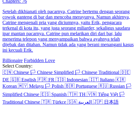
Chapters: 76
Setelah dikhianati oleh pacarnya, Catrine bertemu dengan seorang
cowok ganteng di bar dan mencoba merayunya. Namun akhirnya,
Catrine mengenali pria yang diciumnya, yaitu Erik, pengacara
terkenal di kota itu, yang juga seorang miliarder, sekaligus saudara
ipar mantan pacarnya. Catrine pun melarikan diri dari bar, lalu
menerima telepon yang menyampaikan bahwa ayahnya telah
dijebak dan ditahan. Namun tidak ada yang berani menangani kasus
ini kecuali Erik.
Billionaire
Forbidden Love
Select Country:
🇨🇳
Chinese
🏳️
Chinese Simplified
🏳️
Chinese Traditional
🇩🇪
DE
🇬🇧
English
🇫🇷
FR
🇮🇩
Indonesian
🇮🇹
Italiano
🇰🇷
Korean
🇲🇾
Melayu
🏳️
Polish
🇧🇷
Portuguese
🇷🇺
Russian
🏳️
Simplified Chinese
🇪🇸
Spanish
🇹🇭
TH
🇻🇳
Tiếng Việt
🏳️
Traditional Chinese
🇹🇷
Türkçe
🇸🇦
العربية
🇯🇵
日本語