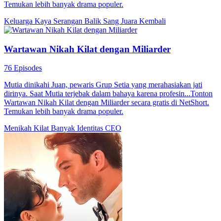
Temukan lebih banyak drama populer.
Keluarga Kaya
Serangan Balik
Sang Juara Kembali
Wartawan Nikah Kilat dengan Miliarder
76 Episodes
Mutia dinikahi Juan, pewaris Grup Setia yang merahasiakan jati
dirinya. Saat Mutia terjebak dalam bahaya karena profesin...Tonton
Wartawan Nikah Kilat dengan Miliarder secara gratis di NetShort.
Temukan lebih banyak drama populer.
Menikah Kilat
Banyak Identitas
CEO