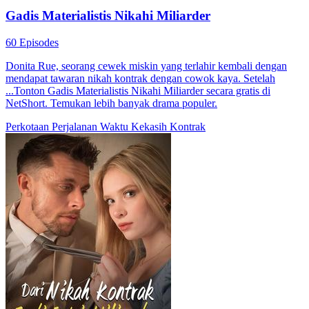
Gadis Materialistis Nikahi Miliarder
60 Episodes
Donita Rue, seorang cewek miskin yang terlahir kembali dengan
mendapat tawaran nikah kontrak dengan cowok kaya. Setelah
...Tonton Gadis Materialistis Nikahi Miliarder secara gratis di
NetShort. Temukan lebih banyak drama populer.
Perkotaan
Perjalanan Waktu
Kekasih Kontrak