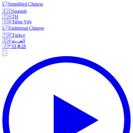
🏳️
Simplified Chinese
🇪🇸
Spanish
🇹🇭
TH
🇻🇳
Tiếng Việt
🏳️
Traditional Chinese
🇹🇷
Türkçe
🇸🇦
العربية
🇯🇵
日本語