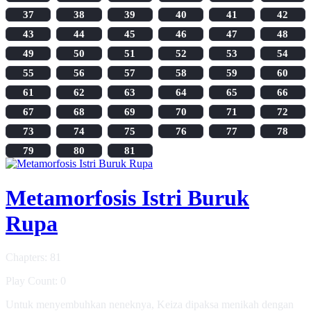
37
38
39
40
41
42
43
44
45
46
47
48
49
50
51
52
53
54
55
56
57
58
59
60
61
62
63
64
65
66
67
68
69
70
71
72
73
74
75
76
77
78
79
80
81
Metamorfosis Istri Buruk
Rupa
Chapters: 81
Play Count: 0
Untuk menyembuhkan neneknya, Keiza dipaksa menikah dengan