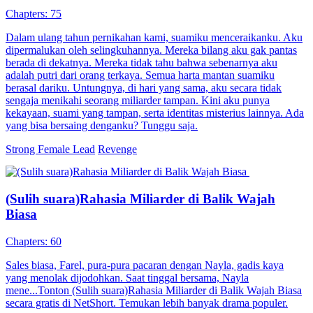
Chapters: 75
Dalam ulang tahun pernikahan kami, suamiku menceraikanku. Aku
dipermalukan oleh selingkuhannya. Mereka bilang aku gak pantas
berada di dekatnya. Mereka tidak tahu bahwa sebenarnya aku
adalah putri dari orang terkaya. Semua harta mantan suamiku
berasal dariku. Untungnya, di hari yang sama, aku secara tidak
sengaja menikahi seorang miliarder tampan. Kini aku punya
kekayaan, suami yang tampan, serta identitas misterius lainnya. Ada
yang bisa bersaing denganku? Tunggu saja.
Strong Female Lead
Revenge
(Sulih suara)Rahasia Miliarder di Balik Wajah
Biasa
Chapters: 60
Sales biasa, Farel, pura-pura pacaran dengan Nayla, gadis kaya
yang menolak dijodohkan. Saat tinggal bersama, Nayla
mene...Tonton (Sulih suara)Rahasia Miliarder di Balik Wajah Biasa
secara gratis di NetShort. Temukan lebih banyak drama populer.