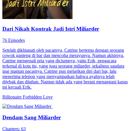
Dari Nikah Kontrak Jadi Istri Miliarder
76 Episodes
Setelah dikhianati oleh pacarnya, Catrine bertemu dengan seorang
cowok ganteng di bar dan mencoba merayunya. Namun akhirnya,
Catrine mengenali pria yang diciumnya, yaitu Erik, pengacara
terkenal di kota itu, yang juga seorang miliarder, sekaligus saudara
ipar mantan pacarnya. Catrine pun melarikan diri dari bar, lalu
menerima telepon yang menyampaikan bahwa ayahnya telah
dijebak dan ditahan. Namun tidak ada yang berani menangani kasus
ini kecuali Erik.
Billionaire
Forbidden Love
Dendam Sang Miliarder
Chapters: 63