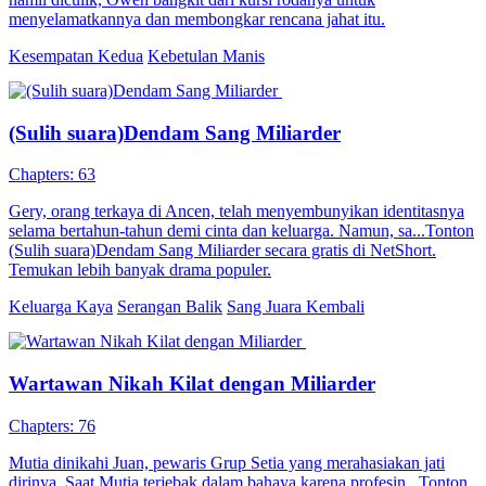
menyelamatkannya dan membongkar rencana jahat itu.
Kesempatan Kedua
Kebetulan Manis
(Sulih suara)Dendam Sang Miliarder
Chapters: 63
Gery, orang terkaya di Ancen, telah menyembunyikan identitasnya
selama bertahun-tahun demi cinta dan keluarga. Namun, sa...Tonton
(Sulih suara)Dendam Sang Miliarder secara gratis di NetShort.
Temukan lebih banyak drama populer.
Keluarga Kaya
Serangan Balik
Sang Juara Kembali
Wartawan Nikah Kilat dengan Miliarder
Chapters: 76
Mutia dinikahi Juan, pewaris Grup Setia yang merahasiakan jati
dirinya. Saat Mutia terjebak dalam bahaya karena profesin...Tonton