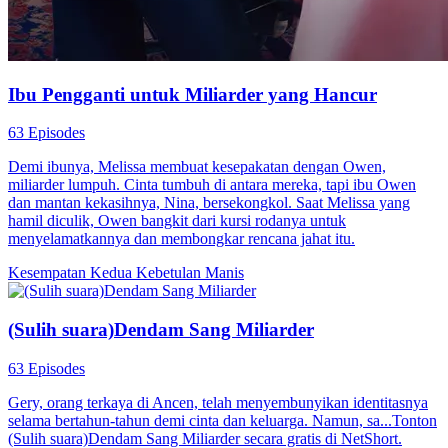
Ibu Pengganti untuk Miliarder yang Hancur
63 Episodes
Demi ibunya, Melissa membuat kesepakatan dengan Owen,
miliarder lumpuh. Cinta tumbuh di antara mereka, tapi ibu Owen
dan mantan kekasihnya, Nina, bersekongkol. Saat Melissa yang
hamil diculik, Owen bangkit dari kursi rodanya untuk
menyelamatkannya dan membongkar rencana jahat itu.
Kesempatan Kedua
Kebetulan Manis
(Sulih suara)Dendam Sang Miliarder
63 Episodes
Gery, orang terkaya di Ancen, telah menyembunyikan identitasnya
selama bertahun-tahun demi cinta dan keluarga. Namun, sa...Tonton
(Sulih suara)Dendam Sang Miliarder secara gratis di NetShort.