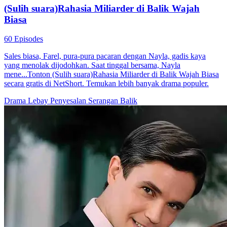
(Sulih suara)Rahasia Miliarder di Balik Wajah
Biasa
60 Episodes
Sales biasa, Farel, pura-pura pacaran dengan Nayla, gadis kaya
yang menolak dijodohkan. Saat tinggal bersama, Nayla
mene...Tonton (Sulih suara)Rahasia Miliarder di Balik Wajah Biasa
secara gratis di NetShort. Temukan lebih banyak drama populer.
Drama Lebay
Penyesalan
Serangan Balik