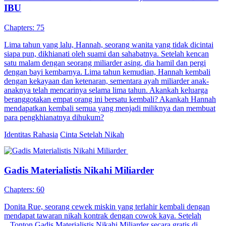
IBU
Chapters: 75
Lima tahun yang lalu, Hannah, seorang wanita yang tidak dicintai
siapa pun, dikhianati oleh suami dan sahabatnya. Setelah kencan
satu malam dengan seorang miliarder asing, dia hamil dan pergi
dengan bayi kembarnya. Lima tahun kemudian, Hannah kembali
dengan kekayaan dan ketenaran, sementara ayah miliarder anak-
anaknya telah mencarinya selama lima tahun. Akankah keluarga
beranggotakan empat orang ini bersatu kembali? Akankah Hannah
mendapatkan kembali semua yang menjadi miliknya dan membuat
para pengkhianatnya dihukum?
Identitas Rahasia
Cinta Setelah Nikah
Gadis Materialistis Nikahi Miliarder
Chapters: 60
Donita Rue, seorang cewek miskin yang terlahir kembali dengan
mendapat tawaran nikah kontrak dengan cowok kaya. Setelah
...Tonton Gadis Materialistis Nikahi Miliarder secara gratis di