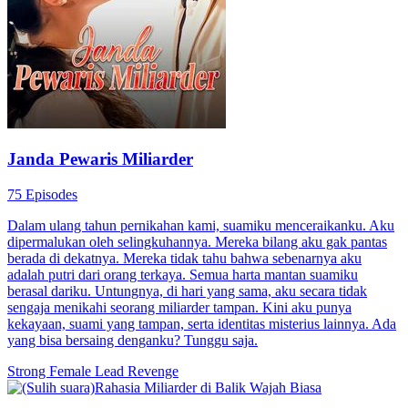
Janda Pewaris Miliarder
75 Episodes
Dalam ulang tahun pernikahan kami, suamiku menceraikanku. Aku
dipermalukan oleh selingkuhannya. Mereka bilang aku gak pantas
berada di dekatnya. Mereka tidak tahu bahwa sebenarnya aku
adalah putri dari orang terkaya. Semua harta mantan suamiku
berasal dariku. Untungnya, di hari yang sama, aku secara tidak
sengaja menikahi seorang miliarder tampan. Kini aku punya
kekayaan, suami yang tampan, serta identitas misterius lainnya. Ada
yang bisa bersaing denganku? Tunggu saja.
Strong Female Lead
Revenge