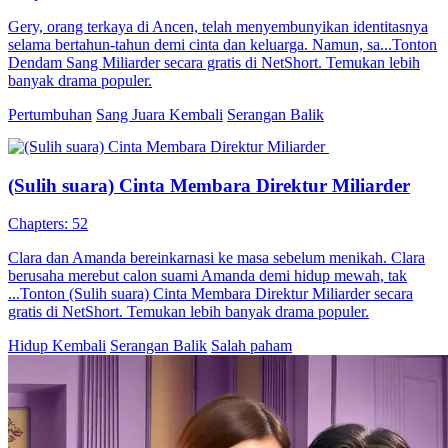
Gery, orang terkaya di Ancen, telah menyembunyikan identitasnya
selama bertahun-tahun demi cinta dan keluarga. Namun, sa...Tonton
Dendam Sang Miliarder secara gratis di NetShort. Temukan lebih
banyak drama populer.
Pertumbuhan
Sang Juara Kembali
Serangan Balik
(Sulih suara) Cinta Membara Direktur Miliarder
Chapters: 52
Clara dan Amanda bereinkarnasi ke masa sebelum menikah. Clara
berusaha merebut calon suami Amanda demi hidup mewah, tak
...Tonton (Sulih suara) Cinta Membara Direktur Miliarder secara
gratis di NetShort. Temukan lebih banyak drama populer.
Hidup Kembali
Serangan Balik
Salah paham