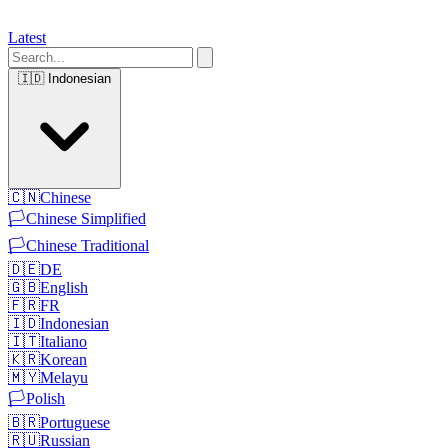
Latest
🇮🇩
Indonesian
🇨🇳
Chinese
🏳️
Chinese Simplified
🏳️
Chinese Traditional
🇩🇪
DE
🇬🇧
English
🇫🇷
FR
🇮🇩
Indonesian
🇮🇹
Italiano
🇰🇷
Korean
🇲🇾
Melayu
🏳️
Polish
🇧🇷
Portuguese
🇷🇺
Russian