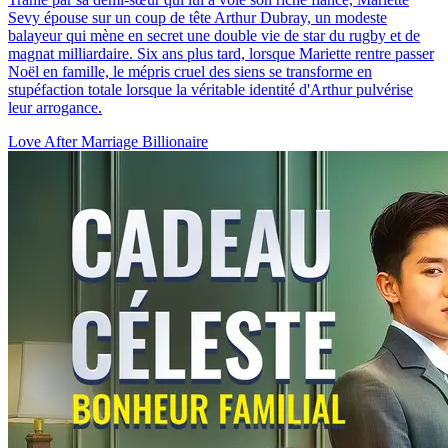
Mon Cadeau de Noël était un Milliardaire
56 Episodes
Trahie par sa demi-sœur qui lui a volé son riche fiancé, Mariette
Sevy épouse sur un coup de tête Arthur Dubray, un modeste
balayeur qui mène en secret une double vie de star du rugby et de
magnat milliardaire. Six ans plus tard, lorsque Mariette rentre passer
Noël en famille, le mépris cruel des siens se transforme en
stupéfaction totale lorsque la véritable identité d'Arthur pulvérise
leur arrogance.
Love After Marriage
Billionaire