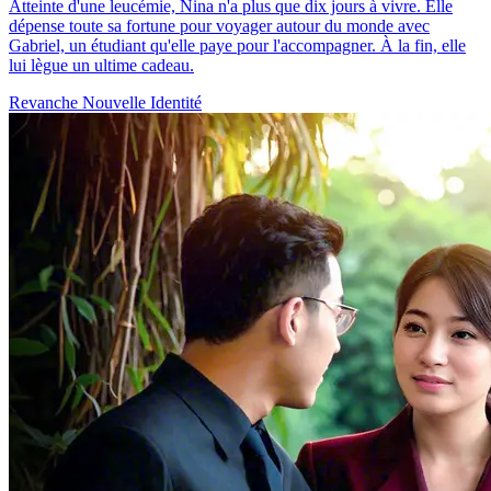
Atteinte d'une leucémie, Nina n'a plus que dix jours à vivre. Elle
dépense toute sa fortune pour voyager autour du monde avec
Gabriel, un étudiant qu'elle paye pour l'accompagner. À la fin, elle
lui lègue un ultime cadeau.
Revanche
Nouvelle Identité