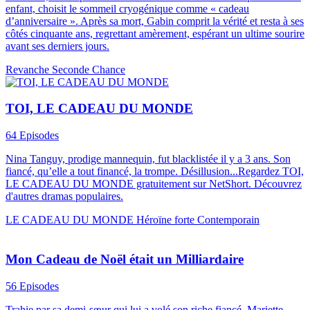
enfant, choisit le sommeil cryogénique comme « cadeau
d’anniversaire ». Après sa mort, Gabin comprit la vérité et resta à ses
côtés cinquante ans, regrettant amèrement, espérant un ultime sourire
avant ses derniers jours.
Revanche
Seconde Chance
TOI, LE CADEAU DU MONDE
64 Episodes
Nina Tanguy, prodige mannequin, fut blacklistée il y a 3 ans. Son
fiancé, qu’elle a tout financé, la trompe. Désillusion...Regardez TOI,
LE CADEAU DU MONDE gratuitement sur NetShort. Découvrez
d'autres dramas populaires.
LE CADEAU DU MONDE
Héroïne forte
Contemporain