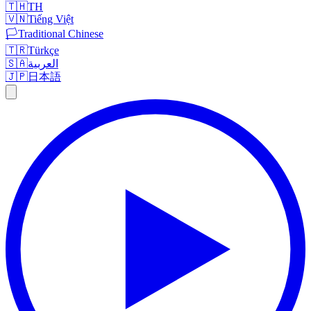
🇹🇭
TH
🇻🇳
Tiếng Việt
🏳️
Traditional Chinese
🇹🇷
Türkçe
🇸🇦
العربية
🇯🇵
日本語