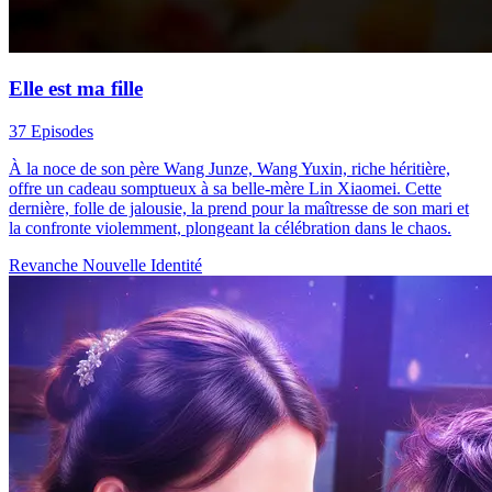
Elle est ma fille
37 Episodes
À la noce de son père Wang Junze, Wang Yuxin, riche héritière,
offre un cadeau somptueux à sa belle-mère Lin Xiaomei. Cette
dernière, folle de jalousie, la prend pour la maîtresse de son mari et
la confronte violemment, plongeant la célébration dans le chaos.
Revanche
Nouvelle Identité