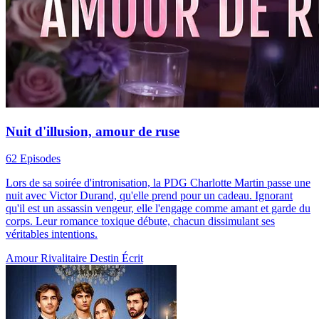
Nuit d'illusion, amour de ruse
62 Episodes
Lors de sa soirée d'intronisation, la PDG Charlotte Martin passe une
nuit avec Victor Durand, qu'elle prend pour un cadeau. Ignorant
qu'il est un assassin vengeur, elle l'engage comme amant et garde du
corps. Leur romance toxique débute, chacun dissimulant ses
véritables intentions.
Amour Rivalitaire
Destin Écrit