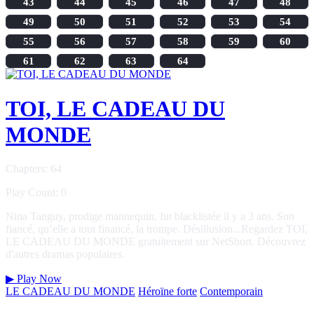
43
44
45
46
47
48
49
50
51
52
53
54
55
56
57
58
59
60
61
62
63
64
TOI, LE CADEAU DU
MONDE
Chapters: 64
Play Count: 0
Nina Tanguy, prodige mannequin, fut blacklistée il y a 3 ans. Son
fiancé, qu’elle a tout financé, la trompe. Désillusion...Regardez TOI,
LE CADEAU DU MONDE gratuitement sur NetShort. Découvrez
d'autres dramas populaires.
▶
Play Now
LE CADEAU DU MONDE
Héroïne forte
Contemporain