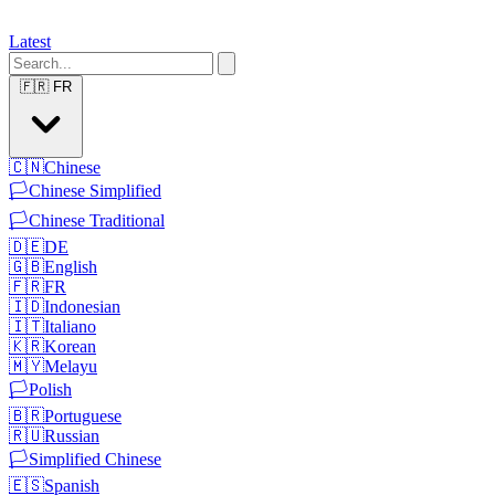
Latest
🇫🇷
FR
🇨🇳
Chinese
🏳️
Chinese Simplified
🏳️
Chinese Traditional
🇩🇪
DE
🇬🇧
English
🇫🇷
FR
🇮🇩
Indonesian
🇮🇹
Italiano
🇰🇷
Korean
🇲🇾
Melayu
🏳️
Polish
🇧🇷
Portuguese
🇷🇺
Russian
🏳️
Simplified Chinese
🇪🇸
Spanish