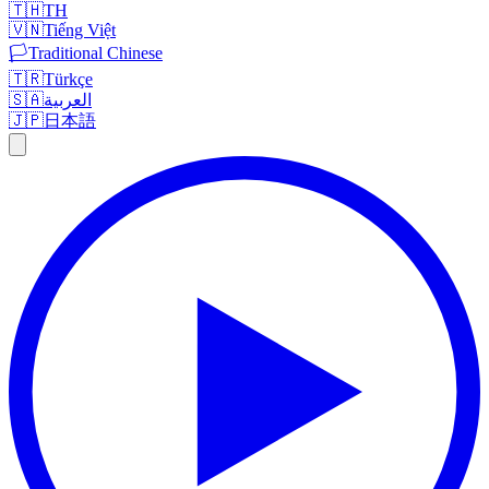
🇹🇭
TH
🇻🇳
Tiếng Việt
🏳️
Traditional Chinese
🇹🇷
Türkçe
🇸🇦
العربية
🇯🇵
日本語