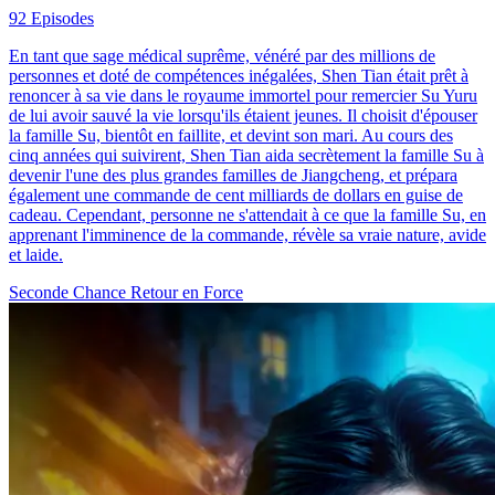
92 Episodes
En tant que sage médical suprême, vénéré par des millions de
personnes et doté de compétences inégalées, Shen Tian était prêt à
renoncer à sa vie dans le royaume immortel pour remercier Su Yuru
de lui avoir sauvé la vie lorsqu'ils étaient jeunes. Il choisit d'épouser
la famille Su, bientôt en faillite, et devint son mari. Au cours des
cinq années qui suivirent, Shen Tian aida secrètement la famille Su à
devenir l'une des plus grandes familles de Jiangcheng, et prépara
également une commande de cent milliards de dollars en guise de
cadeau. Cependant, personne ne s'attendait à ce que la famille Su, en
apprenant l'imminence de la commande, révèle sa vraie nature, avide
et laide.
Seconde Chance
Retour en Force