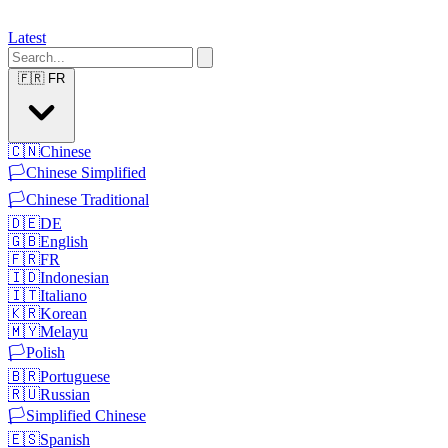
Latest
🇫🇷
FR
🇨🇳
Chinese
🏳️
Chinese Simplified
🏳️
Chinese Traditional
🇩🇪
DE
🇬🇧
English
🇫🇷
FR
🇮🇩
Indonesian
🇮🇹
Italiano
🇰🇷
Korean
🇲🇾
Melayu
🏳️
Polish
🇧🇷
Portuguese
🇷🇺
Russian
🏳️
Simplified Chinese
🇪🇸
Spanish