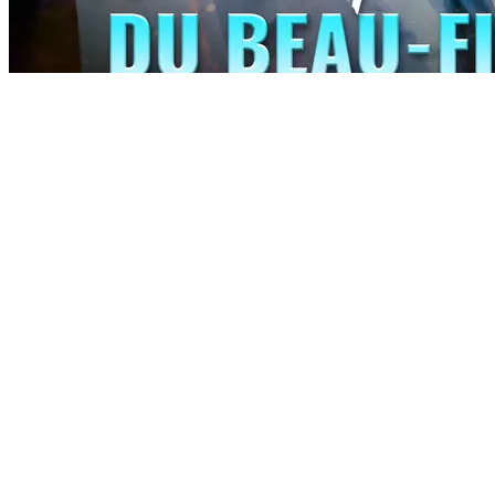
Retour furieux du beau-fils
50 Episodes
Il y a un an, Su He était le gendre méprisé par tout le monde et traité
comme de la merde. Mais un an plus tard, il revient en silence,
considérant le monde comme insignifiant, son seul objectif étant de
gagner le cœur de Lin Tingxue. Lorsqu'il passe enfin à l'action, le
monde entier tremble. « Quand moi, Su He, je reste silencieux, c'est
bien, mais quand je parlerai, le monde sera ébranlé ! » Avec son
retour, un renversement dramatique s'amorce, Su He montrant le
pouvoir et l'influence qu'il a toujours cachés, prouvant que son
silence n'était que le calme avant la tempête.