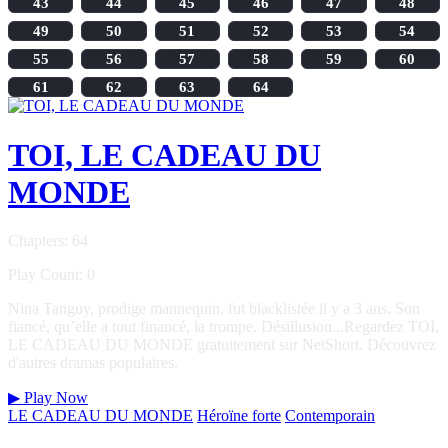
43
44
45
46
47
48
49
50
51
52
53
54
55
56
57
58
59
60
61
62
63
64
TOI, LE CADEAU DU
MONDE
Chapters: 64
Play Count: 0
Nina Tanguy, prodige mannequin, fut blacklistée il y a 3 ans. Son
fiancé, qu’elle a tout financé, la trompe. Désillusion...Regardez TOI,
LE CADEAU DU MONDE gratuitement sur NetShort. Découvrez
d'autres dramas populaires.
▶
Play Now
LE CADEAU DU MONDE
Héroïne forte
Contemporain