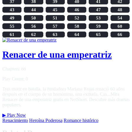
37
38
39
40
41
42
43
44
45
46
47
48
49
50
51
52
53
54
55
56
57
58
59
60
61
62
63
64
65
66
Renacer de una emperatriz
Chapters: 66
Play Count: 0
Tras morir en batalla, la fundadora Mariana Rojas renació 60 años
después en el cuerpo de su homónima, una exiliada. Cas...Mira
Renacer de una emperatriz gratis en NetShort. Descubre más dramas
populares.
▶
Play Now
Renacimiento
Heroína Poderosa
Romance histórico