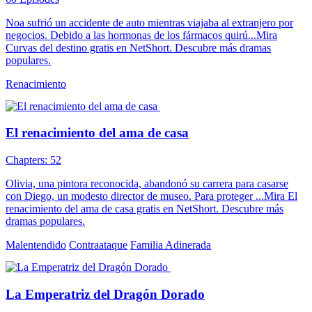
Noa sufrió un accidente de auto mientras viajaba al extranjero por
negocios. Debido a las hormonas de los fármacos quirú...Mira
Curvas del destino gratis en NetShort. Descubre más dramas
populares.
Renacimiento
El renacimiento del ama de casa
Chapters: 52
Olivia, una pintora reconocida, abandonó su carrera para casarse
con Diego, un modesto director de museo. Para proteger ...Mira El
renacimiento del ama de casa gratis en NetShort. Descubre más
dramas populares.
Malentendido
Contraataque
Familia Adinerada
La Emperatriz del Dragón Dorado