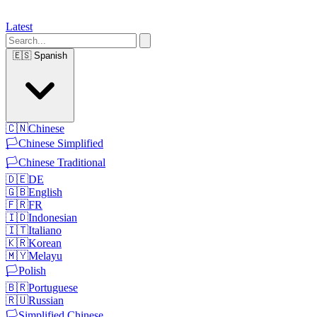
Latest
🇪🇸
Spanish
🇨🇳
Chinese
🏳️
Chinese Simplified
🏳️
Chinese Traditional
🇩🇪
DE
🇬🇧
English
🇫🇷
FR
🇮🇩
Indonesian
🇮🇹
Italiano
🇰🇷
Korean
🇲🇾
Melayu
🏳️
Polish
🇧🇷
Portuguese
🇷🇺
Russian
🏳️
Simplified Chinese