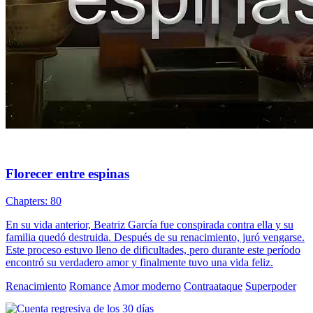
Florecer entre espinas
Chapters: 80
En su vida anterior, Beatriz García fue conspirada contra ella y su
familia quedó destruida. Después de su renacimiento, juró vengarse.
Este proceso estuvo lleno de dificultades, pero durante este período
encontró su verdadero amor y finalmente tuvo una vida feliz.
Renacimiento
Romance
Amor moderno
Contraataque
Superpoder