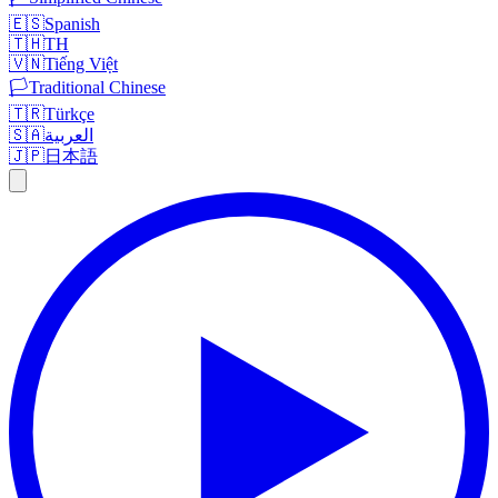
🇪🇸
Spanish
🇹🇭
TH
🇻🇳
Tiếng Việt
🏳️
Traditional Chinese
🇹🇷
Türkçe
🇸🇦
العربية
🇯🇵
日本語