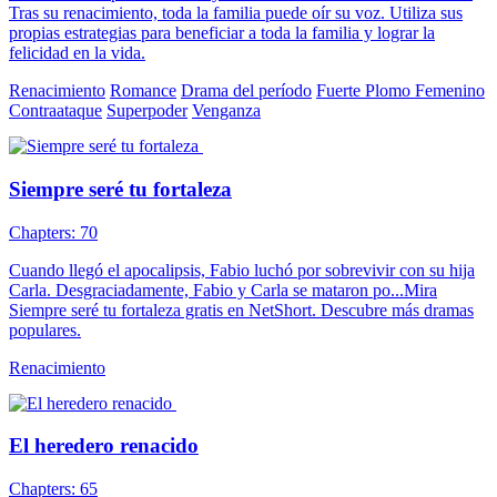
Tras su renacimiento, toda la familia puede oír su voz. Utiliza sus
propias estrategias para beneficiar a toda la familia y lograr la
felicidad en la vida.
Renacimiento
Romance
Drama del período
Fuerte Plomo Femenino
Contraataque
Superpoder
Venganza
Siempre seré tu fortaleza
Chapters: 70
Cuando llegó el apocalipsis, Fabio luchó por sobrevivir con su hija
Carla. Desgraciadamente, Fabio y Carla se mataron po...Mira
Siempre seré tu fortaleza gratis en NetShort. Descubre más dramas
populares.
Renacimiento
El heredero renacido
Chapters: 65