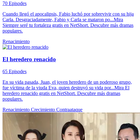
70 Episodes
Cuando llegó el apocalipsis, Fabio luchó por sobrevivir con su hija
Carla. Desgraciadamente, Fabio y Carla se mataron po...Mira
Siempre seré tu fortaleza gratis en NetShort. Descubre más dramas
populares.
Renacimiento
El heredero renacido
65 Episodes
En su vida pasada, Juan, el joven heredero de un poderoso grupo,
fue víctima de la viuda Eva, quien destruyó su vida por...Mira El
heredero renacido gratis en NetShort. Descubre más dramas
populares.
Renacimiento
Crecimiento
Contraataque