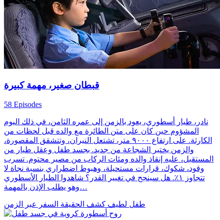
قبطان صغير، مهمة كبيرة
58 Episodes
نادر، طيار أسطوري، يعود بالزمن إلى عمره الثامن، في ذلك اليوم
المشؤوم حين كان على متن الطائرة مع والده قبل لحظات من
الكارثة. على ارتفاع ٩٠٠٠ متر، تشتعل النيران، وتتشقق المقصورة،
والزمن يختبر الشجاعة من جديد. بجسد طفل وعقل طيار من
المستقبل، عليه إنقاذ والده ومئات الركاب من مصير محتوم. تسرب
وقود، شكوك، قرارات مستحيلة، وهبوط اضطراري بنسبة نجاة لا
تتجاوز ١٪. هل سينجح في تغيير القدر؟ شاهدوا الطيار الأسطوري
وهو يطلب الإذن بالمهمة…
طفل لطيف
كشف الحقيقة
السفر عبر الزمن