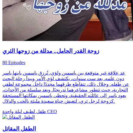
زوجة القدر الحامل.. مدللة من زوجها الثري
80 Episodes
عد علاقة غير متوقعة بين ياسمين ولؤي، تُرزق ياسمين بابنها ياسر
دون علمه. بعد ست سنوات، يكتشف لؤي الأمر ويبدأ رحلة البحث
عن طفله. وخلال ذلك، تتقاطع طرقهما مجددًا داخل مجموعة لطفي
التجارية، حيث تتطور مشاعرهما تدريجيًا. وبعد سلسلة من الأحداث،
يعود ياسر إلى عائلته الحقيقية، وتحظى ياسمين بمكانتها المستحقة
كزوجة لرجل ثري، لتعيش حياة سعيدة مليئة بالحب والدلال.
CEO
ليلة واحدة
طفل لطيف
الطفل المقاتل