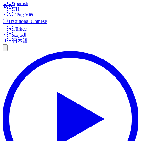
🇪🇸
Spanish
🇹🇭
TH
🇻🇳
Tiếng Việt
🏳️
Traditional Chinese
🇹🇷
Türkçe
العربية
🇸🇦
🇯🇵
日本語