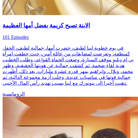
الابنة تصبح كريمة بفضل أمها العظيمة
101 Episodes
في يوم خطوبة لينا لطيف، حضرت أمها، جمالية لطيف، الحفل
كمنظفة، وتعرضت لمضايقات من عائلة أمين، حيث خطفت امرأة
بي إم دبليو موقف السيارة، وضعت الحماة القواعد، وطلب الخطيب
هدية لقاء ضخمة. ثم كشفت جمالية عن هويتها الحقيقية، وظهر
محمد، وبلال، وإبراهيم بمهر قدره عشرة مليارات. بعد ذلك، أظهرت
جمالية قوتها في مناسبات عديدة، وحلت أزمة مجموعة الدالية، ثم
ذهبت أخيرا إلى نيويورك مع لينا بسبب تهديد رأس المال الأجنبي.
الرومانسية