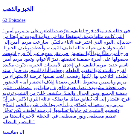
الخبز والذهب
62 Episodes
"في حفلة عيد ميلاد فرح لطيف، تعرّضت للطعن على يد مريم أمين
التي كانت مثلها يتيمة، ليسقطا معًا في دوامة الموت ثم يُبعثا من
جديد إلى اليوم الذي اختير فيه الآباء بالتبنّي. سارعت مريم أمين إلى
الاستحواذ على عملة عائلة لطيف الثمينة، وأعطت رغيف الخبز لـ
فرح أمين ظنًّا منها أنّها ستعيش في فقر مدقع، غير أنّ فرح ابتهجت
بحصولها على أسرة حقيقية تحتضنها. تمرّ الأعوام، وتعود مريم أمين
باسم جديد: مريم لطيف. في إحدى الأمسيات الخيرية، دبّرت مكيدة
لفرح، فاستدعتها لتقديم الطعام وجعلتها أداة للسخرية. حاول سند
لطيف التلاعب بها، لكنها رفضت، لتجد نفسها عرضة للاستهزاء من
مريم وياسمين محفوظ ، اللتين تعمدتا إتلاف الخضار أمام الحضور.
وفي لحظة مشهودة، تصل هدية فاخرة أرسلها نور مصطفى، فتثير
دهشة الجميع. وبين الجدال والشدّ، ينكشف حُليّ من اليَشب ترتديه
فرح، فيُشار إلى أنّه يُطابق تمامًا ما تملكه عائلة الثري الأكبر. غير أنّ
مريم ومن معها لم يُصدّقوا، بل أجبروها على شرب الخمر المثلّج
وتحطيم اليشب، ثم حاولوا تسليمها إلى سند لطيف. لكن تدخّل
عظيم مصطفى ونور مصطفى في اللحظة الأخيرة أنقذها من
المصير المظلم."
الرومانسية