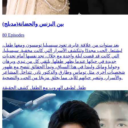
بين البزنس والحضانة(مدبلج)
80 Episodes
بعد سنوات من علاقة عابرة، تعود سيسيليا تومسون ومعها طفل،
ليشتعل الحب مجددًا وتتكشف الأسرار التي كانت مخفية. سيسيليا،
التي كانت قد قضت ليلة واحدة مع جلال، تجد نفسها أمام تحديات
جديدة في حياتها عندما يظهر طفلها. يلتقي كل من تيدي وبرهان
وجوليا ومايك وليندا في هذا السياق، وتبدأ الحقائق تتضح مع ظهور
شخصيات أخرى مثل توماس وطارق والدكتور نادر. تتداخل المشاعر
والأسرار، وتتغير حياتهم للأبد، مما يخلق مزيجًا من الحب والتضحية.
طفل لطيف
الهروب مع الطفل
كشف الحقيقة