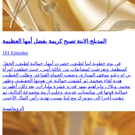
المدبلج-الابنة تصبح كريمة بفضل أمها العظيمة
101 Episodes
في يوم خطوبة لينا لطيف، حضرت أمها، جمالية لطيف، الحفل
كمنظفة، وتعرضت لمضايقات من عائلة أمين، حيث خطفت امرأة
بي إم دبليو موقف السيارة، وضعت الحماة القواعد، وطلب الخطيب
هدية لقاء ضخمة. ثم كشفت جمالية عن هويتها الحقيقية، وظهر
محمد، وبلال، وإبراهيم بمهر قدره عشرة مليارات. بعد ذلك، أظهرت
جمالية قوتها في مناسبات عديدة، وحلت أزمة مجموعة الدالية، ثم
ذهبت أخيرا إلى نيويورك مع لينا بسبب تهديد رأس المال الأجنبي.
الرومانسية