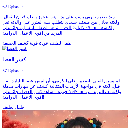
62 Episodes
منذ صغره، تربى باسم على يد راهب عجوز وتعلم فنون القتال،
ولكنه يعاني من ضعف جسدي يتطلب منه العثور على والدته قبل
بلوغ الث... شاهد الطفل المقاتل مجانًا على NetShort واكتشف
المزيد من أقوى الأعمال الدرامية!
طفل لطيف
عودة قوية
كشف الحقيقة
كسر العصا
57 Episodes
لم يسبق للفتى الصغير، علي الكرمي، أن لمس عصا البلياردو من
قبل، لكنه في مواجهة الأزمات المتتالية كشف عن مهارات مذهلة
في ه... شاهد كسر العصا مجانًا على NetShort واكتشف المزيد من
أقوى الأعمال الدرامية!
طفل لطيف