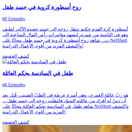
روح أسطورة كروية في جسد طفل
60 Episodes
أسطورة كرة القدم حكيم تنتقل روحه إلى جسد حفيده الأكبر لطيف
وهو في الثامنة من عمره، ليشهد مؤامرات رأس المال الساعية إلى
ت... شاهد روح أسطورة كروية في جسد طفل مجانًا على NetShort
واكتشف المزيد من أقوى الأعمال الدرامية!
كشف الحقيقة
طفل في السادسة يحكم العائلة
66 Episodes
هو ربّ عائلة العمري، وهي أسرة عريقة في الطبّ الصيني، قُتل بعد
أن دسّ له أفراد من عائلته السمّ، فانتقلت روحه إلى جسد طفل ...
شاهد طفل في السادسة يحكم العائلة مجانًا على NetShort واكتشف
المزيد من أقوى الأعمال الدرامية!
كشف الحقيقة