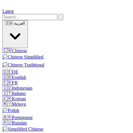
Latest
العربية
🇸🇦
🇨🇳
Chinese
🏳️
Chinese Simplified
🏳️
Chinese Traditional
🇩🇪
DE
🇬🇧
English
🇫🇷
FR
🇮🇩
Indonesian
🇮🇹
Italiano
🇰🇷
Korean
🇲🇾
Melayu
🏳️
Polish
🇧🇷
Portuguese
🇷🇺
Russian
🏳️
Simplified Chinese